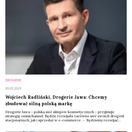
DROGERIE
09.05.2023
Wojciech Radliński, Drogerie Jawa: Chcemy
zbudować silną polską markę
Drogerie Jawa – polska sieć sklepów kosmetycznych – przyjmuje
strategię omnichannel. Będzie rozwijała zarówno sieć swoich drogerii
stacjonarnych, jak i sprzedaż w e-commerce. – Będziemy rozwijać
nasz sklep internetowy i coraz śmielej inwestować w marketing, tak aby
zbudować bardzo silną polską markę – mówi Radliński dla