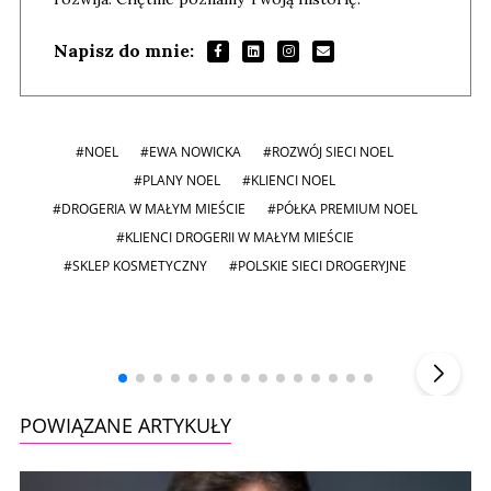
Napisz do mnie:
#NOEL
#EWA NOWICKA
#ROZWÓJ SIECI NOEL
#PLANY NOEL
#KLIENCI NOEL
#DROGERIA W MAŁYM MIEŚCIE
#PÓŁKA PREMIUM NOEL
#KLIENCI DROGERII W MAŁYM MIEŚCIE
#SKLEP KOSMETYCZNY
#POLSKIE SIECI DROGERYJNE
Andrzej i Marta Sterniccy
Marta i
▶
POWIĄZANE ARTYKUŁY