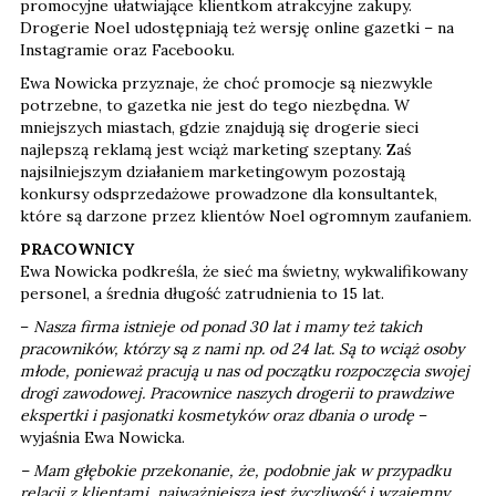
promocyjne ułatwiające klientkom atrakcyjne zakupy.
Drogerie Noel udostępniają też wersję online gazetki – na
Instagramie oraz Facebooku.
Ewa Nowicka przyznaje, że choć promocje są niezwykle
potrzebne, to gazetka nie jest do tego niezbędna. W
mniejszych miastach, gdzie znajdują się drogerie sieci
najlepszą reklamą jest wciąż marketing szeptany. Zaś
najsilniejszym działaniem marketingowym pozostają
konkursy odsprzedażowe prowadzone dla konsultantek,
które są darzone przez klientów Noel ogromnym zaufaniem.
PRACOWNICY
Ewa Nowicka podkreśla, że sieć ma świetny, wykwalifikowany
personel, a średnia długość zatrudnienia to 15 lat.
–
Nasza firma istnieje od ponad 30 lat i mamy też takich
pracowników, którzy są z nami np. od 24 lat. Są to wciąż osoby
młode, ponieważ pracują u nas od początku rozpoczęcia swojej
drogi zawodowej. Pracownice naszych drogerii to prawdziwe
ekspertki i pasjonatki kosmetyków oraz dbania o urodę
–
wyjaśnia Ewa Nowicka.
– Mam głębokie przekonanie, że, podobnie jak w przypadku
relacji z klientami, najważniejsza jest życzliwość i wzajemny