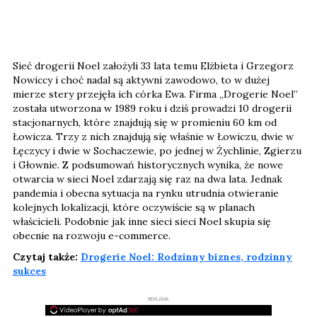
Sieć drogerii Noel założyli 33 lata temu Elżbieta i Grzegorz
Nowiccy i choć nadal są aktywni zawodowo, to w dużej
mierze stery przejęła ich córka Ewa. Firma „Drogerie Noel”
została utworzona w 1989 roku i dziś prowadzi 10 drogerii
stacjonarnych, które znajdują się w promieniu 60 km od
Łowicza. Trzy z nich znajdują się właśnie w Łowiczu, dwie w
Łęczycy i dwie w Sochaczewie, po jednej w Żychlinie, Zgierzu
i Głownie. Z podsumowań historycznych wynika, że nowe
otwarcia w sieci Noel zdarzają się raz na dwa lata. Jednak
pandemia i obecna sytuacja na rynku utrudnia otwieranie
kolejnych lokalizacji, które oczywiście są w planach
właścicieli. Podobnie jak inne sieci sieci Noel skupia się
obecnie na rozwoju e-commerce.
Czytaj także:
Drogerie Noel: Rodzinny biznes, rodzinny
sukces
REKLAMA