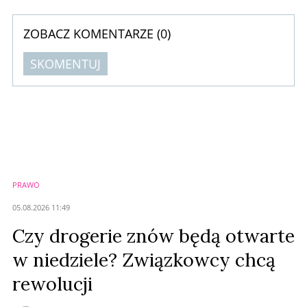
ZOBACZ KOMENTARZE (
0
)
SKOMENTUJ
Komentarze (
0
)
Nie znaleziono komentarzy
Zostaw swoje komentarze
Imię (Wymagane)
PRAWO
Anuluj
05.08.2026 11:49
Prześlij komentarz
Czy drogerie znów będą otwarte
w niedziele? Związkowcy chcą
rewolucji