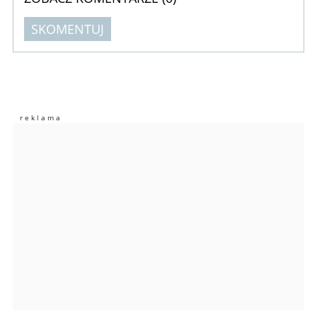
SKOMENTUJ
Komentarze (
0
)
Nie znaleziono komentarzy
Zostaw swoje komentarze
Imię (Wymagane)
Anuluj
Prześlij komentarz