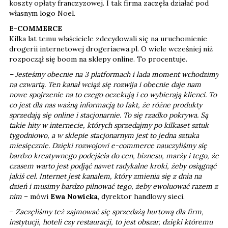
koszty opłaty franczyzowej. I tak firma zaczęła działać pod
własnym logo Noel.
E-COMMERCE
Kilka lat temu właściciele zdecydowali się na uruchomienie
drogerii internetowej drogeriaewa.pl. O wiele wcześniej niż
rozpoczął się boom na sklepy online. To procentuje.
– Jesteśmy obecnie na 3 platformach i lada moment wchodzimy
na czwartą. Ten kanał wciąż się rozwija i obecnie daje nam
nowe spojrzenie na to czego oczekują i co wybierają klienci. To
co jest dla nas ważną informacją to fakt, że różne produkty
sprzedają się online i stacjonarnie. To się rzadko pokrywa. Są
takie hity w internecie, których sprzedajmy po kilkaset sztuk
tygodniowo, a w sklepie stacjonarnym jest to jedna sztuka
miesięcznie. Dzięki rozwojowi e-commerce nauczyliśmy się
bardzo kreatywnego podejścia do cen, biznesu, marży i tego, że
czasem warto jest podjąć nawet radykalne kroki, żeby osiągnąć
jakiś cel. Internet jest kanałem, który zmienia się z dnia na
dzień i musimy bardzo pilnować tego, żeby ewoluować razem z
nim
– mówi
Ewa Nowicka
, dyrektor handlowy sieci.
–
Zaczęliśmy też zajmować się sprzedażą hurtową dla firm,
instytucji, hoteli czy restauracji, to jest obszar, dzięki któremu