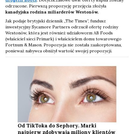
drogerii Boots
. Dotychczasowe dwie oferty kupna zostały
odrzucone. Pierwszą propozycję przejęcia złożyła
kanadyjska rodzina miliarderów Westonów.
Jak podaje brytyjski dziennik „The Times”, fundusz
inwestycyjny Sycamore Partners odrzucił ofertę rodziny
Westonów, która jest również udziałowcem AB Foods
(właściciel sieci Primark) i właścicielem domu towarowego
Fortnum & Mason. Propozycja nie została zaakceptowana,
ponieważ nabywca obniżył wartość swojej propozycji.
Od TikToka do Sephory. Marki
najpierw zdobywają miliony klientów