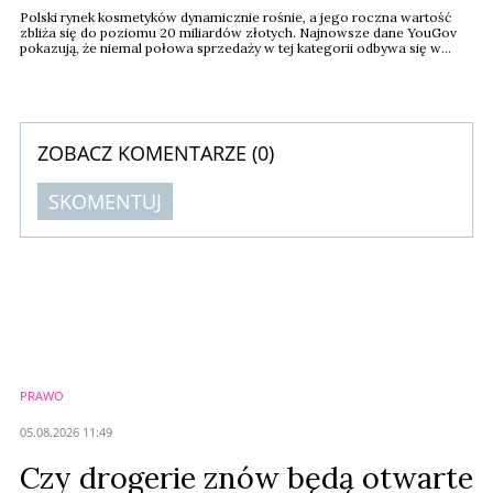
Polski rynek kosmetyków dynamicznie rośnie, a jego roczna wartość
zbliża się do poziomu 20 miliardów złotych. Najnowsze dane YouGov
pokazują, że niemal połowa sprzedaży w tej kategorii odbywa się w
promocji. Klienci coraz mocniej doceniają jakość i chętnie wybierają
droższe produkty markowe.
ZOBACZ KOMENTARZE (
0
)
SKOMENTUJ
Komentarze (
0
)
Nie znaleziono komentarzy
Zostaw swoje komentarze
Imię (Wymagane)
PRAWO
Anuluj
05.08.2026 11:49
Prześlij komentarz
Czy drogerie znów będą otwarte