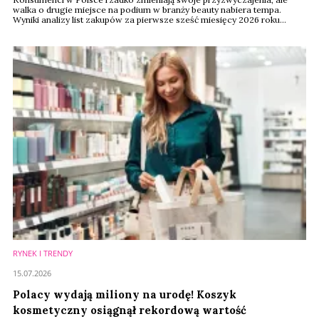
walka o drugie miejsce na podium w branży beauty nabiera tempa.
Wyniki analizy list zakupów za pierwsze sześć miesięcy 2026 roku
pokazują, że choć liderzy zachowali pozycje, ich konkurenci wrzucili
wyższy bieg. Na rynku drogerii najciekawsza rywalizacja toczy się
obecnie za plecami lidera.
RYNEK I TRENDY
15.07.2026
Polacy wydają miliony na urodę! Koszyk
kosmetyczny osiągnął rekordową wartość