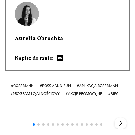
Aurelia Obrochta
Napisz do mnie:
#ROSSMANN
#ROSSMANN RUN
#APLIKACJA ROSSMANN
#PROGRAM LOJALNOŚCIOWY
#AKCJE PROMOCYJNE
#BIEG
Andrzej i Marta Sterniccy
Marta i
▶