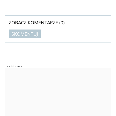
ZOBACZ KOMENTARZE (
0
)
SKOMENTUJ
Komentarze (
0
)
Nie znaleziono komentarzy
Zostaw swoje komentarze
Imię (Wymagane)
Anuluj
Prześlij komentarz