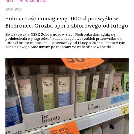
SIECI I CENTRA HANDLOWE
29.01.2026
Solidarność domaga się 1000 zł podwyżki w
Biedronce. Groźba sporu zbiorowego od lutego
Związkowcy z NSZZ Solidarność w sieci Biedronka domagają się
podniesienia wynagrodzeń zasadniczych wszystkich pracowników o
1000 zł brutto miesięcznie, począwszy od 1 lutego 2026 r. Pismo z tym
oraz dziewięcioma innymi postulatami zostało skierowane do
kierownictwa spółki 27 stycznia. Pracodawca otrzymał pięć dni na
ustosunkowanie się do żądań.