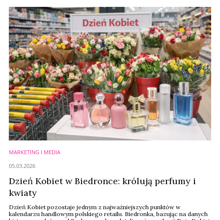
Zdradza też, dlaczego tradycyjne promocje ustępują miejsca
transparentności cenowej, a social ...
MARKETING I MEDIA
05.03.2026
Dzień Kobiet w Biedronce: królują perfumy i
kwiaty
Dzień Kobiet pozostaje jednym z najważniejszych punktów w
kalendarzu handlowym polskiego retailu. Biedronka, bazując na danych