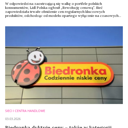
W odpowiedzi na zaostrzającą się walkę o portfele polskich
konsumentów, Lidl Polska ogłosił „Rewolucję cenową”. Sieć
zapowiedziała trwałe obniżenie cen regularnych kluczowych
produktów, odchodząc od modelu opartego wyłącznie na czasowych
promocjach. Praktycznie w tym samym czasie o zbliżonej strategii
poinformowała Biedronka, a chwilę wcześniej nową bogatą ofertą
drogeryjną pochwalił się też Carrefour. Czy te ...
SIECI I CENTRA HANDLOWE
03.03.2026
Biedronka dyktuje ceny – także w kategorii