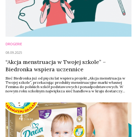
DROGERIE
08.09.2025
“Akcja menstruacja w Twojej szkole” –
Biedronka wspiera uczennice
Sieć Biedronka już od pięciu lat wspiera projekt „Akcja menstruacja w
Twojej szkole”, przekazując produkty menstruacyjne marki własnej
Femina do polskich szkół podstawowych i ponadpodstawowych. W
nowym roku szkolnym największa sieć handlowa w kraju dostarczy
ponad 1,2 mln produktów menstruacyjnych, z których będzie mogło
skorzystać 121 tysięcy uczennic. Celem akcji jest walka z ubóstwem
menstruacyjnym, a w praktyce – ...