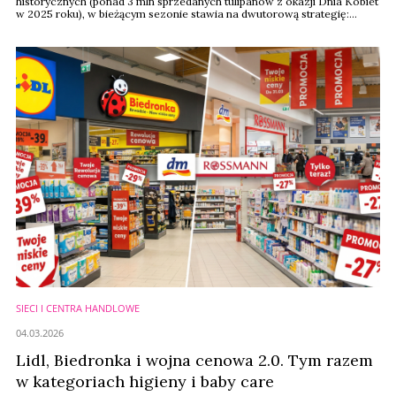
historycznych (ponad 3 mln sprzedanych tulipanów z okazji Dnia Kobiet
w 2025 roku), w bieżącym sezonie stawia na dwutorową strategię:
utrzymanie dominacji w kategorii kwiatów ciętych oraz zdecydowaną
ekspansję w segmencie perfumeryjnym.
SIECI I CENTRA HANDLOWE
04.03.2026
Lidl, Biedronka i wojna cenowa 2.0. Tym razem
w kategoriach higieny i baby care