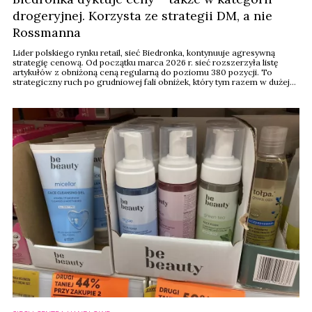
drogeryjnej. Korzysta ze strategii DM, a nie
Rossmanna
Lider polskiego rynku retail, sieć Biedronka, kontynuuje agresywną
strategię cenową. Od początku marca 2026 r. sieć rozszerzyła listę
artykułów z obniżoną ceną regularną do poziomu 380 pozycji. To
strategiczny ruch po grudniowej fali obniżek, który tym razem w dużej
mierze koncentruje się m.in. na produktach codziennego użytku z
segmentu artykułów higienicznych oraz asortymentu dla dzieci. Teraz
Biedronka zapowiada odejście ...