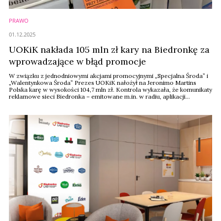
PRAWO
01.12.2025
UOKiK nakłada 105 mln zł kary na Biedronkę za
wprowadzające w błąd promocje
W związku z jednodniowymi akcjami promocyjnymi „Specjalna Środa” i
„Walentynkowa Środa” Prezes UOKiK nałożył na Jeronimo Martins
Polska karę w wysokości 104,7 mln zł. Kontrola wykazała, że komunikaty
reklamowe sieci Biedronka – emitowane m.in. w radiu, aplikacji
mobilnej, na Facebooku i w sklepach – wprowadzały klientów w błąd,
obiecując „Zwrot 100% na voucher” bez jasnego wyjaśnienia
rzeczywistych warunków ...