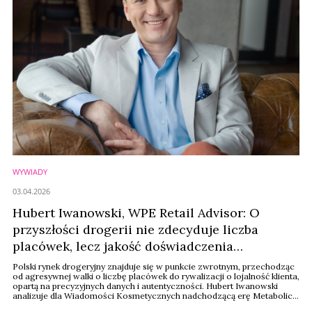
WYWIADY
03.04.2026
Hubert Iwanowski, WPE Retail Advisor: O
przyszłości drogerii nie zdecyduje liczba
placówek, lecz jakość doświadczenia
zakupowego i omnichannel
Polski rynek drogeryjny znajduje się w punkcie zwrotnym, przechodząc
od agresywnej walki o liczbę placówek do rywalizacji o lojalność klienta,
opartą na precyzyjnych danych i autentyczności. Hubert Iwanowski
analizuje dla Wiadomości Kosmetycznych nadchodzącą erę Metabolic
Beauty oraz rewolucje w strategiach cenowych gigantów retailu.