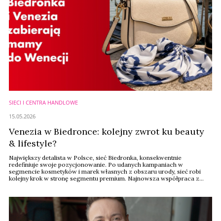
SIECI I CENTRA HANDLOWE
15.05.2026
Venezia w Biedronce: kolejny zwrot ku beauty
& lifestyle?
Największy detalista w Polsce, sieć Biedronka, konsekwentnie
redefiniuje swoje pozycjonowanie. Po udanych kampaniach w
segmencie kosmetyków i marek własnych z obszaru urody, sieć robi
kolejny krok w stronę segmentu premium. Najnowsza współpraca z
renomowaną marką Venezia na Dzień Matki 2026 to czytelny sygnał:
Biedronka staje się miejscem, gdzie styl, jakość i emocje spotykają się
przy okazji codziennych zakupów.