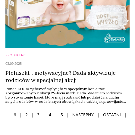
PRODUCENCI
03.09.2025
Pieluszki... motywacyjne? Dada aktywizuje
rodziców w specjalnej akcji
Ponad 10 000 zgłoszeń wpłynęło w specjalnym konkursie
zorganizowanym z okazji 25-lecia marki Dada. Zadaniem rodziców
było stworzenie haseł, które mają rozbawić lub podnieść na duchu
innych rodziców w codziennych obowiązkach, takich jak przewijanie
czy usypianie dzieci. Spośród tak dużej liczby prac jury wyłoniło
finałową dwunastkę zwycięskich propozycji. Wcześniej marka sama
zaprezentowała kilka zabawnych haseł ...
1
2
3
4
5
NASTĘPNY
OSTATNI