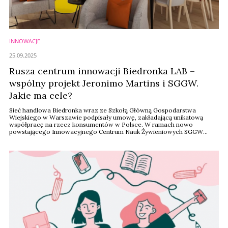
INNOWACJE
25.09.2025
Rusza centrum innowacji Biedronka LAB –
wspólny projekt Jeronimo Martins i SGGW.
Jakie ma cele?
Sieć handlowa Biedronka wraz ze Szkołą Główną Gospodarstwa
Wiejskiego w Warszawie podpisały umowę, zakładającą unikatową
współpracę na rzecz konsumentów w Polsce. W ramach nowo
powstającego Innowacyjnego Centrum Nauk Żywieniowych SGGW
otwarte zostanie centrum innowacji „Biedronka LAB. Produkty
przyszłości w Twoich rękach!”.