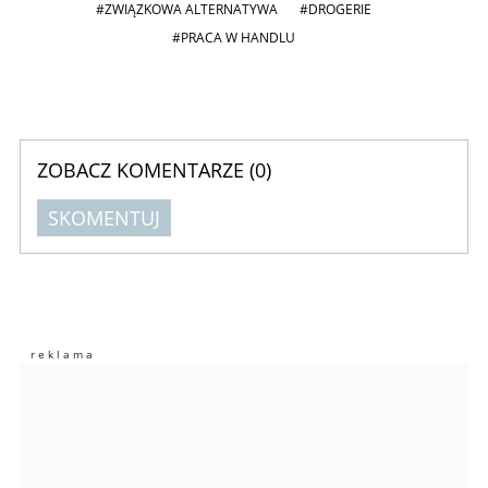
#ZWIĄZKOWA ALTERNATYWA
#DROGERIE
#PRACA W HANDLU
ZOBACZ KOMENTARZE (
0
)
SKOMENTUJ
Komentarze (
0
)
Nie znaleziono komentarzy
Zostaw swoje komentarze
Imię (Wymagane)
Anuluj
Prześlij komentarz