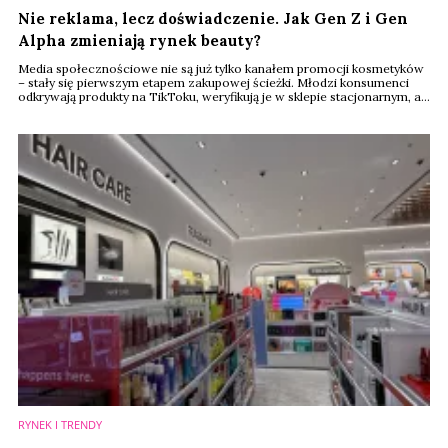
Nie reklama, lecz doświadczenie. Jak Gen Z i Gen
Alpha zmieniają rynek beauty?
Media społecznościowe nie są już tylko kanałem promocji kosmetyków
– stały się pierwszym etapem zakupowej ścieżki. Młodzi konsumenci
odkrywają produkty na TikToku, weryfikują je w sklepie stacjonarnym, a
kolejne zakupy często finalizują już online. Tak wygląda nowy model
zakupów beauty, który – według raportu Renude Insights, będzie w
najbliższych latach wyznaczał kierunek rozwoju całego rynku.
RYNEK I TRENDY