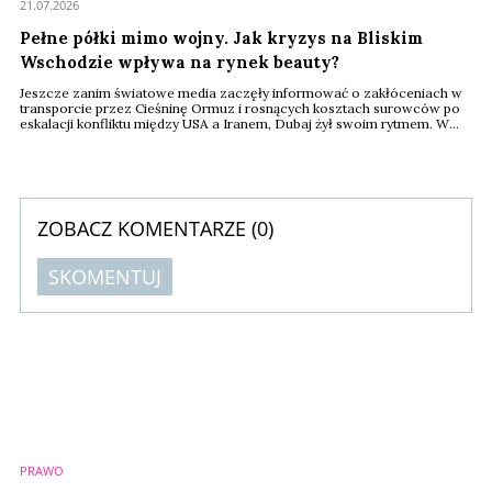
21.07.2026
Pełne półki mimo wojny. Jak kryzys na Bliskim
Wschodzie wpływa na rynek beauty?
Jeszcze zanim światowe media zaczęły informować o zakłóceniach w
transporcie przez Cieśninę Ormuz i rosnących kosztach surowców po
eskalacji konfliktu między USA a Iranem, Dubaj żył swoim rytmem. W
centrach handlowych trudno było dostrzec jakiekolwiek oznaki kryzysu.
W Sephorze tłumy klientów testowały nowe zapachy, koreańskie
kosmetyki zajmowały coraz więcej miejsca na półkach, a luksusowe
marki prezentowały kolejne ...
ZOBACZ KOMENTARZE (
0
)
SKOMENTUJ
Komentarze (
0
)
Nie znaleziono komentarzy
Zostaw swoje komentarze
Imię (Wymagane)
PRAWO