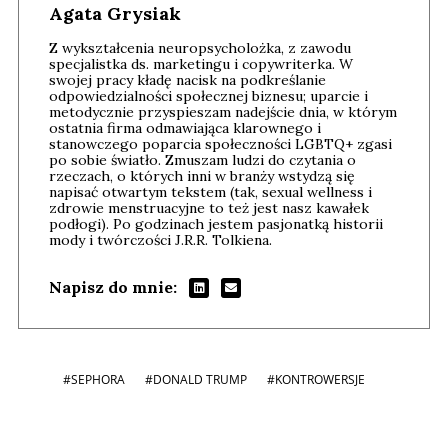
Agata Grysiak
Z wykształcenia neuropsycholożka, z zawodu
specjalistka ds. marketingu i copywriterka. W
swojej pracy kładę nacisk na podkreślanie
odpowiedzialności społecznej biznesu; uparcie i
metodycznie przyspieszam nadejście dnia, w którym
ostatnia firma odmawiająca klarownego i
stanowczego poparcia społeczności LGBTQ+ zgasi
po sobie światło. Zmuszam ludzi do czytania o
rzeczach, o których inni w branży wstydzą się
napisać otwartym tekstem (tak, sexual wellness i
zdrowie menstruacyjne to też jest nasz kawałek
podłogi). Po godzinach jestem pasjonatką historii
mody i twórczości J.R.R. Tolkiena.
Napisz do mnie:
#SEPHORA
#DONALD TRUMP
#KONTROWERSJE
Andrzej i Marta Sterniccy
Michał 