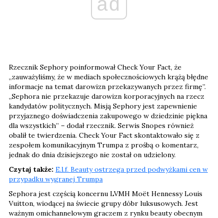
ad
Rzecznik Sephory poinformował Check Your Fact, że
„zauważyliśmy, że w mediach społecznościowych krążą błędne
informacje na temat darowizn przekazywanych przez firmę”.
„Sephora nie przekazuje darowizn korporacyjnych na rzecz
kandydatów politycznych. Misją Sephory jest zapewnienie
przyjaznego doświadczenia zakupowego w dziedzinie piękna
dla wszystkich” – dodał rzecznik. Serwis Snopes również
obalił te twierdzenia. Check Your Fact skontaktowało się z
zespołem komunikacyjnym Trumpa z prośbą o komentarz,
jednak do dnia dzisiejszego nie został on udzielony.
Czytaj także:
E.l.f. Beauty ostrzega przed podwyżkami cen w
przypadku wygranej Trumpa
Sephora jest częścią koncernu LVMH Moët Hennessy Louis
Vuitton, wiodącej na świecie grupy dóbr luksusowych. Jest
ważnym omichannelowym graczem z rynku beauty obecnym