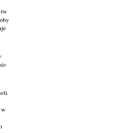
ciw
soby
uje
y
io
oli.
 w
h