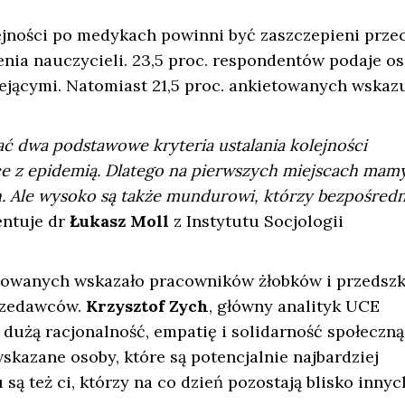
ejności po medykach powinni być zaszczepieni prze
nia nauczycieli. 23,5 proc. respondentów podaje o
iejącymi. Natomiast 21,5 proc. ankietowanych wskaz
 dwa podstawowe kryteria ustalania kolejności
alce z epidemią. Dlatego na pierwszych miejscach mam
h. Ale wysoko są także mundurowi, którzy bezpośredn
ntuje dr
Łukasz Moll
z Instytutu Socjologii
etowanych wskazało pracowników żłobków i przedszk
przedawców.
Krzysztof Zych
, główny analityk UCE
dużą racjonalność, empatię i solidarność społeczną
skazane osoby, które są potencjalnie najbardziej
ą też ci, którzy na co dzień pozostają blisko innyc