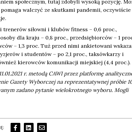
faniem społecznym, tutaj zdobyli wysoką pozycję. Mo
re pomaga walczyć ze skutkami pandemii, oczywiście
je.
renerów siłowni i klubów fitness – 0,6 proc.,
osoby dla kraju – 0,8 proc., przedsiębiorców – 1 proc
wców – 1,3 proc. Tuż przed nimi ankietowani wskaza
fryzjerów i studentów – po 2,1 proc., taksówkarzy i
wnież kierowców komunikacji miejskiej (4,4 proc.).
1.01.2021 r. metodą CAWI przez platformę analityczn
enie Gazety Wyborczej na reprezentatywnej próbie 1
owanym zadano pytanie wielokrotnego wyboru. Mogli
Ę: