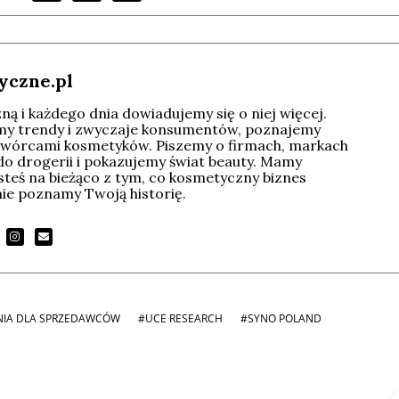
yczne.pl
ą i każdego dnia dowiadujemy się o niej więcej.
imy trendy i zwyczaje konsumentów, poznajemy
wórcami kosmetyków. Piszemy o firmach, markach
do drogerii i pokazujemy świat beauty. Mamy
esteś na bieżąco z tym, co kosmetyczny biznes
tnie poznamy Twoją historię.
NIA DLA SPRZEDAWCÓW
#UCE RESEARCH
#SYNO POLAND
Michał Stężalski
FineDiningWeek
▶
▶