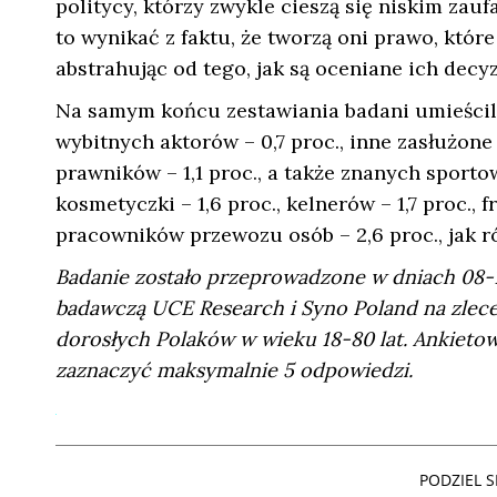
politycy, którzy zwykle cieszą się niskim zau
to wynikać z faktu, że tworzą oni prawo, któ
abstrahując od tego, jak są oceniane ich decyz
Na samym końcu zestawiania badani umieścili t
wybitnych aktorów – 0,7 proc., inne zasłużone 
prawników – 1,1 proc., a także znanych sporto
kosmetyczki – 1,6 proc., kelnerów – 1,7 proc., 
pracowników przewozu osób – 2,6 proc., jak ró
Badanie zostało przeprowadzone w dniach 08-1
badawczą UCE Research i Syno Poland na zlec
dorosłych Polaków w wieku 18-80 lat. Ankiet
zaznaczyć maksymalnie 5 odpowiedzi.
PODZIEL SI