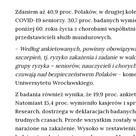
Zdaniem aż 40,9 proc. Polaków, w drugiej kol
COVID-19 seniorzy. 30,7 proc. badanych wymie
poniżej 60. roku życia z chorobami współistn
przedstawicieli służb mundurowych.
–
Według ankietowanych, powinny obowiązywać
szczepień, tj. ryzyko zakażenia i zadanie w w
grupy ryzyka – seniorów, nauczycieli i choryc
czuwają nad bezpieczeństwem Polaków
– kome
Uniwersytetu Wrocławskiego.
Z badania również wynika, że 19,9 proc. anki
Natomiast 15,4 proc. wymieniło kasjerów i s
Research, dostrzega w deklaracjach badanych 
trudnych czasach. Przede wszystkim zostały w
narażone na zakażenie. Wysoko w zestawieniu s