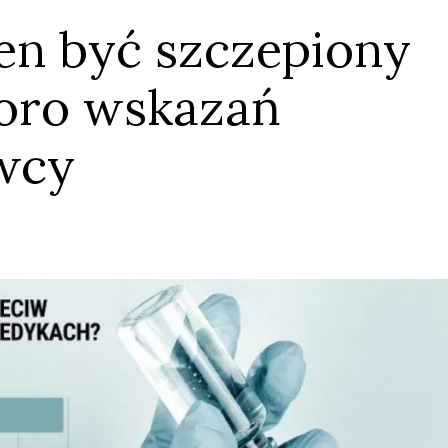
ien być szczepiony
oro wskazań
wcy