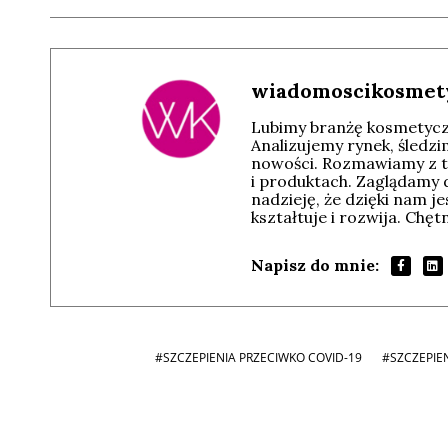
wiadomoscikosmet
Lubimy branżę kosmetyczn
Analizujemy rynek, śledz
nowości. Rozmawiamy z t
i produktach. Zaglądamy 
nadzieję, że dzięki nam j
kształtuje i rozwija. Chę
Napisz do mnie:
#SZCZEPIENIA PRZECIWKO COVID-19
#SZCZEPIE
Andrzej i Marta
Marta i Andrzej
Sterniccy
Sterniccy
▶
▶