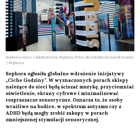
Sephora rusza z inkubatorem Sephora Prize dla lokalnych marek beauty
Sephora
Sephora ogłosiła globalne wdrożenie inicjatywy
„Ciche Godziny”. W wyznaczonych porach sklepy
należące do sieci będą ściszać muzykę, przyciemniać
oświetlenie, ekrany cyfrowe i minimalizować
rozpraszacze sensoryczne. Oznacza to, że osoby
wrażliwe na bodźce, w spektrum autyzmu czy z
ADHD będą mogły zrobić zakupy w porach
zmniejszonej stymulacji sensorycznej.