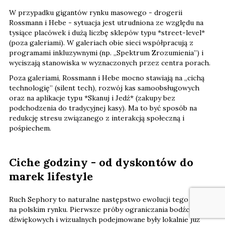
W przypadku gigantów rynku masowego - drogerii
Rossmann i Hebe - sytuacja jest utrudniona ze względu na
tysiące placówek i dużą liczbę sklepów typu *street-level*
(poza galeriami). W galeriach obie sieci współpracują z
programami inkluzywnymi (np. „Spektrum Zrozumienia”) i
wyciszają stanowiska w wyznaczonych przez centra porach.
Poza galeriami, Rossmann i Hebe mocno stawiają na „cichą
technologię” (silent tech), rozwój kas samoobsługowych
oraz na aplikacje typu *Skanuj i Jedź* (zakupy bez
podchodzenia do tradycyjnej kasy). Ma to być sposób na
redukcję stresu związanego z interakcją społeczną i
pośpiechem.
Ciche godziny - od dyskontów do
marek lifestyle
Ruch Sephory to naturalne następstwo ewolucji tego trendu
na polskim rynku. Pierwsze próby ograniczania bodźców
dźwiękowych i wizualnych podejmowane były lokalnie już