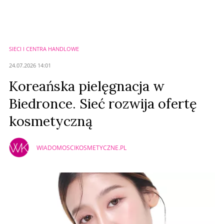
Nie znaleziono komentarzy
Zostaw swoje komentarze
Imię (Wymagane)
SIECI I CENTRA HANDLOWE
Anuluj
24.07.2026 14:01
Prześlij komentarz
Koreańska pielęgnacja w
Biedronce. Sieć rozwija ofertę
kosmetyczną
WIADOMOSCIKOSMETYCZNE.PL