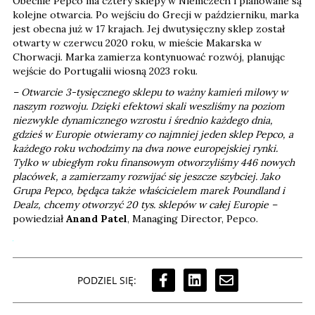
Obecnie Pepco ma cztery sklepy w Niemczech i planowane są
kolejne otwarcia. Po wejściu do Grecji w październiku, marka
jest obecna już w 17 krajach. Jej dwutysięczny sklep został
otwarty w czerwcu 2020 roku, w mieście Makarska w
Chorwacji. Marka zamierza kontynuować rozwój, planując
wejście do Portugalii wiosną 2023 roku.
– Otwarcie 3-tysięcznego sklepu to ważny kamień milowy w
naszym rozwoju. Dzięki efektowi skali weszliśmy na poziom
niezwykle dynamicznego wzrostu i średnio każdego dnia,
gdzieś w Europie otwieramy co najmniej jeden sklep Pepco, a
każdego roku wchodzimy na dwa nowe europejskiej rynki.
Tylko w ubiegłym roku finansowym otworzyliśmy 446 nowych
placówek, a zamierzamy rozwijać się jeszcze szybciej. Jako
Grupa Pepco, będąca także właścicielem marek Poundland i
Dealz, chcemy otworzyć 20 tys. sklepów w całej Europie –
powiedział
Anand Patel
, Managing Director, Pepco.
PODZIEL SIĘ: