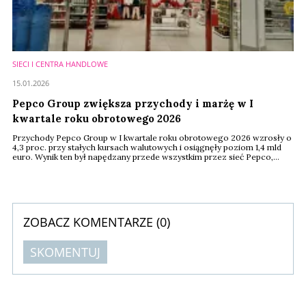
SIECI I CENTRA HANDLOWE
15.01.2026
Pepco Group zwiększa przychody i marżę w I
kwartale roku obrotowego 2026
Przychody Pepco Group w I kwartale roku obrotowego 2026 wzrosły o
4,3 proc. przy stałych kursach walutowych i osiągnęły poziom 1,4 mld
euro. Wynik ten był napędzany przede wszystkim przez sieć Pepco,
choć częściowo został obciążony zaplanowanymi kosztami związanymi
z zakończeniem sprzedaży towarów szybkozbywalnych (FMCG) w tej
sieci. Negatywny wpływ tych kosztów ma stopniowo maleć w kolejnych
kwartałach. Na łączne ...
ZOBACZ KOMENTARZE (
0
)
SKOMENTUJ
Komentarze (
0
)