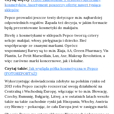
kosmetyków. Asortyment poszerzy ofertę nawet tysiąca
sklepów
Pepco prowadzi jeszcze testy dotyczące m.in. najbardziej
odpowiednich regałów. Zapada też decyzja, w jakim formacie
będą prezentowane kosmetyki do makijażu.
Strefę z kosmetykami w sklepach Pepco tworzą cztery
sekcje: makijaż, włosy, pielęgnacja i dziecko. Sieć
współpracuje ze znanymi markami. Oprócz
wspomnianej Barwy są to m.in. Ziaja, AA, Green Pharmacy, Vis
Plantis, Le Petit Marseillais, Lux, Axe, Makeup Revolution, a
więc zarówno marki koncernowe, jak i lokalne.
Czytaj także:
Jak wygląda półka kosmetyczna w Pepco
[FOTOREPORTAŻ]
Wykorzystując doświadczenia zdobyte na polskim rynku od
2013 roku Pepco zaczęło rozszerzać swoją działalność na
Centralną i Wschodnią Europę, włączając w to m.in. Słowację,
Czechy, Rumunię, Bułgarię, Litwę, a w ostatnich latach weszło
także na takie zachodnie rynki jak Hiszpania, Włochy, Austria
czy Niemcy – pokazując, że cała Europa jest w zasięgu marki.