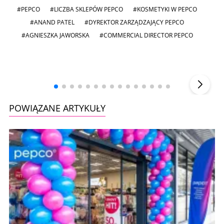
#PEPCO
#LICZBA SKLEPÓW PEPCO
#KOSMETYKI W PEPCO
#ANAND PATEL
#DYREKTOR ZARZĄDZAJĄCY PEPCO
#AGNIESZKA JAWORSKA
#COMMERCIAL DIRECTOR PEPCO
Andrzej i Marta Sterniccy
Marta i
▶
POWIĄZANE ARTYKUŁY