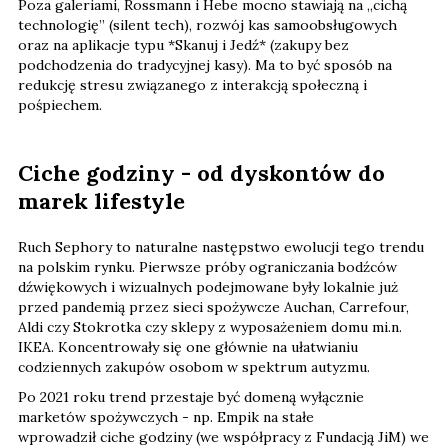
Poza galeriami, Rossmann i Hebe mocno stawiają na „cichą
technologię” (silent tech), rozwój kas samoobsługowych
oraz na aplikacje typu *Skanuj i Jedź* (zakupy bez
podchodzenia do tradycyjnej kasy). Ma to być sposób na
redukcję stresu związanego z interakcją społeczną i
pośpiechem.
Ciche godziny - od dyskontów do
marek lifestyle
Ruch Sephory to naturalne następstwo ewolucji tego trendu
na polskim rynku. Pierwsze próby ograniczania bodźców
dźwiękowych i wizualnych podejmowane były lokalnie już
przed pandemią przez sieci spożywcze Auchan, Carrefour,
Aldi czy Stokrotka czy sklepy z wyposażeniem domu mi.n.
IKEA. Koncentrowały się one głównie na ułatwianiu
codziennych zakupów osobom w spektrum autyzmu.
Po 2021 roku trend przestaje być domeną wyłącznie
marketów spożywczych - np. Empik na stałe
wprowadził ciche godziny (we współpracy z Fundacją JiM) we