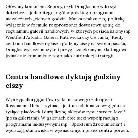
Głównny konkurent Sepory, czyli Douglas nie wdrożył
dotychczas jednolitego, ogólnopolskiego programu
niezależnych „cichych godzin”. Marka realizuje tę politykę
wyłącznie w formule rozproszonej dostosowując się do
regulaminu galerii handlowych, w których posiada salony (np.
Westfield Arkadia, Galeria Katowicka czy CH Janki). Kiedy
centrum handlowe ogłasza godziny ciszy na swoim pasażu,
Douglas wyłącza muzykę i przygasza ekrany marketingowe,
jednak nie komunikuje tego jako autorskiej strategii.
Centra handlowe dyktują godziny
ciszy
W przypadku gigantów rynku masowego - drogerii
Rossmann i Hebe - sytuacja jest utrudniona ze względu na
tysiące placówek i dużą liczbę sklepów typu *street-level*
(poza galeriami). W galeriach obie sieci współpracują z
programami inkluzywnymi (np. „Spektrum Zrozumienia”) i
wyciszają stanowiska w wyznaczonych przez centra porach.