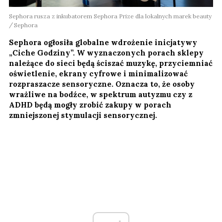
Sephora rusza z inkubatorem Sephora Prize dla lokalnych marek beauty
Sephora
Sephora ogłosiła globalne wdrożenie inicjatywy
„Ciche Godziny”. W wyznaczonych porach sklepy
należące do sieci będą ściszać muzykę, przyciemniać
oświetlenie, ekrany cyfrowe i minimalizować
rozpraszacze sensoryczne. Oznacza to, że osoby
wrażliwe na bodźce, w spektrum autyzmu czy z
ADHD będą mogły zrobić zakupy w porach
zmniejszonej stymulacji sensorycznej.