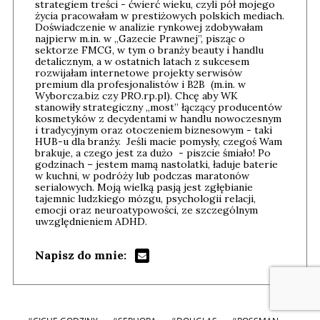
strategiem treści - ćwierć wieku, czyli pół mojego
życia pracowałam w prestiżowych polskich mediach.
Doświadczenie w analizie rynkowej zdobywałam
najpierw m.in. w „Gazecie Prawnej”, pisząc o
sektorze FMCG, w tym o branży beauty i handlu
detalicznym, a w ostatnich latach z sukcesem
rozwijałam internetowe projekty serwisów
premium dla profesjonalistów i B2B (m.in. w
Wyborcza.biz czy PRO.rp.pl). Chcę aby WK
stanowiły strategiczny „most” łączący producentów
kosmetyków z decydentami w handlu nowoczesnym
i tradycyjnym oraz otoczeniem biznesowym - taki
HUB-u dla branży. Jeśli macie pomysły, czegoś Wam
brakuje, a czego jest za dużo - piszcie śmiało! Po
godzinach – jestem mamą nastolatki, ładuje baterie
w kuchni, w podróży lub podczas maratonów
serialowych. Moją wielką pasją jest zgłębianie
tajemnic ludzkiego mózgu, psychologii relacji,
emocji oraz neuroatypowości, ze szczególnym
uwzględnieniem ADHD.
Napisz do mnie: