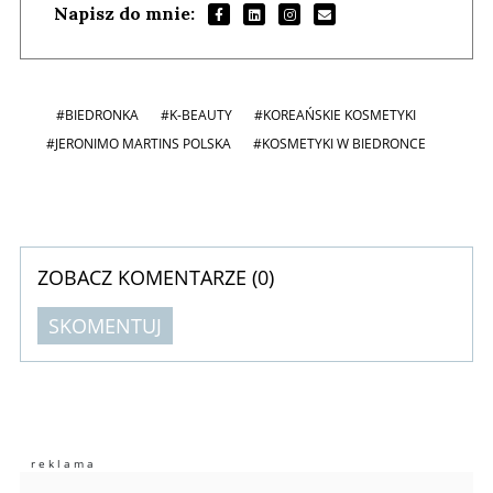
Napisz do mnie:
#BIEDRONKA
#K-BEAUTY
#KOREAŃSKIE KOSMETYKI
#JERONIMO MARTINS POLSKA
#KOSMETYKI W BIEDRONCE
ZOBACZ KOMENTARZE (
0
)
SKOMENTUJ
Komentarze (
0
)
Nie znaleziono komentarzy
Zostaw swoje komentarze
Imię (Wymagane)