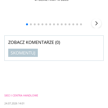
Andrzej i Marta Sterniccy
Marta i
▶
ZOBACZ KOMENTARZE (
0
)
SKOMENTUJ
Komentarze (
0
)
Nie znaleziono komentarzy
Zostaw swoje komentarze
Imię (Wymagane)
SIECI I CENTRA HANDLOWE
Anuluj
24.07.2026 14:01