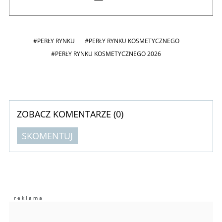
#PERŁY RYNKU
#PERŁY RYNKU KOSMETYCZNEGO
#PERŁY RYNKU KOSMETYCZNEGO 2026
ZOBACZ KOMENTARZE (
0
)
SKOMENTUJ
Komentarze (
0
)
Nie znaleziono komentarzy
Zostaw swoje komentarze
Imię (Wymagane)