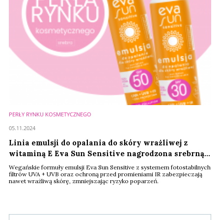
PERŁY RYNKU KOSMETYCZNEGO
05.11.2024
Linia emulsji do opalania do skóry wrażliwej z
witaminą E Eva Sun Sensitive nagrodzona srebrną
Perłą Rynku Kosmetycznego
Wegańskie formuły emulsji Eva Sun Sensitive z systemem fotostabilnych
filtrów UVA + UVB oraz ochroną przed promieniami IR zabezpieczają
nawet wrażliwą skórę, zmniejszając ryzyko poparzeń.