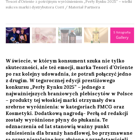
Tesori d’Oriente z potrójnym wyróżnieniem „Perły Rynku 2025” – wielki
sukces marki i dystrybutora Corri / Materiał Partnera
5 fotografia
Gallery
W świecie, w którym konsument szuka nie tylko
skuteczności, ale też emocji, marka Tesori d’Oriente
po raz kolejny udowadnia, że potrafi połączyć jedno
z drugim. W tegorocznej edycji prestiżowego
konkursu „Perły Rynku 2025” – jednego z
najważniejszych branżowych plebiscytów w Polsce
– produkty tej włoskiej marki otrzymały dwa
srebrne wyróżnienia: w kategoriach FMCG oraz
Kosmetyki. Dodatkową nagrodą- Perłą od redakcji
zostały wyróżnione płyny do płukania. Te
odznaczenia od lat stanowią ważny punkt
odniesienia dla branży handlowej, bo przyznawane
są przez niezależne jury złożone z przedstawicieli