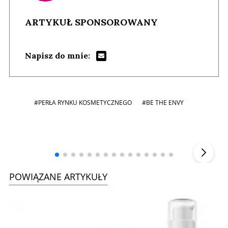
ARTYKUŁ SPONSOROWANY
Napisz do mnie:
#PERŁA RYNKU KOSMETYCZNEGO
#BE THE ENVY
Andrzej i Marta Sterniccy
Marta i
▶
POWIĄZANE ARTYKUŁY