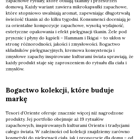
zapachowe rytuały, które otulają tkaniny i przestrzeń
domową. Każdy wariant zawiera mikrokapsułki zapachowe,
które stopniowo uwalniają aromat, zapewniając długotrwałą
świeżość tkanin aż do kilku tygodni. Konsumenci doceniają je
za orientalne kompozycje zapachowe, wysoką wydajność,
estetyczne opakowania i efekt pielęgnacji tkanin. Żele pod
prysznic i płyny do kąpieli – Hammam i Ikigai – to ukłon w
stronę różnorodności, jakości i zmysłowości. Bogactwo
składników pielęgnacyjnych, kremowa konsystencja i
zmysłowe zapachy inspirowane kulturami świata sprawiają, że
każdy produkt staje się zaproszeniem do rytuału dla ciała i
zmysłów.
Bogactwo kolekcji, które buduje
markę
Tesori d’Oriente oferuje znacznie więcej niż nagrodzone
produkty. Jej portfolio obejmuje aż 19 rytuałów
zapachowych, inspirowanych kulturami Orientu i tradycjami
całego świata. W zależności od kolekcji znajdziemy zarówno
kosmetyki do pielęgnacji ciała, jak i propozycje dla domu – od