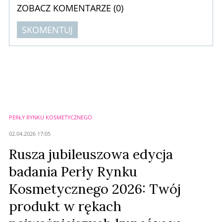
ZOBACZ KOMENTARZE (
0
)
SKOMENTUJ
Komentarze (
0
)
Nie znaleziono komentarzy
Zostaw swoje komentarze
Imię (Wymagane)
PERŁY RYNKU KOSMETYCZNEGO
Anuluj
02.04.2026 17:05
Prześlij komentarz
Rusza jubileuszowa edycja
badania Perły Rynku
Kosmetycznego 2026: Twój
produkt w rękach