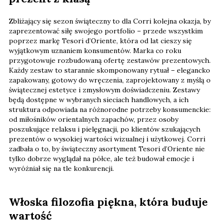
Zbliżający się sezon świąteczny to dla Corri kolejna okazja, by
zaprezentować siłę swojego portfolio – przede wszystkim
poprzez markę Tesori d’Oriente, która od lat cieszy się
wyjątkowym uznaniem konsumentów. Marka co roku
przygotowuje rozbudowaną ofertę zestawów prezentowych.
Każdy zestaw to starannie skomponowany rytuał – elegancko
zapakowany, gotowy do wręczenia, zaprojektowany z myślą o
świątecznej estetyce i zmysłowym doświadczeniu. Zestawy
będą dostępne w wybranych sieciach handlowych, a ich
struktura odpowiada na różnorodne potrzeby konsumenckie:
od miłośników orientalnych zapachów, przez osoby
poszukujące relaksu i pielęgnacji, po klientów szukających
prezentów o wysokiej wartości wizualnej i użytkowej. Corri
zadbała o to, by świąteczny asortyment Tesori d’Oriente nie
tylko dobrze wyglądał na półce, ale też budował emocje i
wyróżniał się na tle konkurencji.
Włoska filozofia piękna, która buduje
wartość