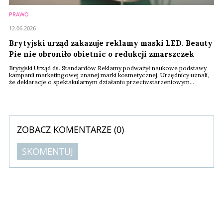
PRAWO
12.06.2026
Brytyjski urząd zakazuje reklamy maski LED. Beauty
Pie nie obroniło obietnic o redukcji zmarszczek
Brytyjski Urząd ds. Standardów Reklamy podważył naukowe podstawy
kampanii marketingowej znanej marki kosmetycznej. Urzędnicy uznali,
że deklaracje o spektakularnym działaniu przeciwstarzeniowym
urządzenia nie mają odzwierciedlenia w faktach. Konsumenci nie mogą
bezkrytycznie wierzyć w zapewnienia o skuteczności popartej testami.
ZOBACZ KOMENTARZE (
0
)
SKOMENTUJ
Komentarze (
0
)
Nie znaleziono komentarzy
Zostaw swoje komentarze
Imię (Wymagane)