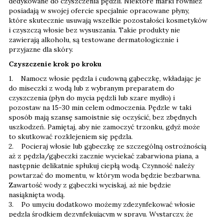
dedykowane do czyszczenia pędzli. Niektóre marki również
posiadają w swojej ofercie specjalnie opracowane płyny,
które skutecznie usuwają wszelkie pozostałości kosmetyków
i czyszczą włosie bez wysuszania. Takie produkty nie
zawierają alkoholu, są testowane dermatologicznie i
przyjazne dla skóry.
Czyszczenie krok po kroku
1. Namocz włosie pędzla i cudowną gąbeczkę, wkładając je
do miseczki z wodą lub z wybranym preparatem do
czyszczenia (płyn do mycia pędzli lub szare mydło) i
pozostaw na 15-30 min celem odmoczenia. Pędzle w taki
sposób mają szansę samoistnie się oczyścić, bez zbędnych
uszkodzeń. Pamiętaj, aby nie zamoczyć trzonku, gdyż może
to skutkować rozklejeniem się pędzla.
2. Pocieraj włosie lub gąbeczkę ze szczególną ostrożnością
aż z pędzla/gąbeczki zacznie wyciekać zabarwiona piana, a
następnie delikatnie spłukuj ciepłą wodą. Czynność należy
powtarzać do momentu, w którym woda będzie bezbarwna.
Zawartość wody z gąbeczki wyciskaj, aż nie będzie
nasiąknięta wodą.
3. Po umyciu dodatkowo możemy zdezynfekować włosie
pędzla środkiem dezynfekującym w sprayu. Wystarczy, że