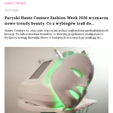
RYNEK I TRENDY
15.07.2026
Paryski Haute Couture Fashion Week 2026 wyznacza
nowe trendy beauty. Co z wybiegów trafi do
kosmetyczek konsumentów?
Haute Couture to znacznie więcej niż pokaz najbardziej spektakularnych
kreacji. To laboratorium trendów, w którym projektanci, makijażyści i
fryzjerzy testują kierunki, które w kolejnych sezonach przenikają do
kosmetyków, kampanii marketingowych i ofert największych marek
beauty. Tegoroczny Paris Haute Couture Fashion Week pokazał, że
branża powoli odchodzi od estetyki "clean girl". Stawia za to na większą
ekspresję, nie ...