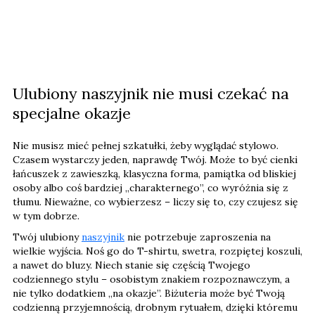
Ulubiony naszyjnik nie musi czekać na
specjalne okazje
Nie musisz mieć pełnej szkatułki, żeby wyglądać stylowo.
Czasem wystarczy jeden, naprawdę Twój. Może to być cienki
łańcuszek z zawieszką, klasyczna forma, pamiątka od bliskiej
osoby albo coś bardziej „charakternego”, co wyróżnia się z
tłumu. Nieważne, co wybierzesz – liczy się to, czy czujesz się
w tym dobrze.
Twój ulubiony
naszyjnik
nie potrzebuje zaproszenia na
wielkie wyjścia. Noś go do T-shirtu, swetra, rozpiętej koszuli,
a nawet do bluzy. Niech stanie się częścią Twojego
codziennego stylu – osobistym znakiem rozpoznawczym, a
nie tylko dodatkiem „na okazje”. Biżuteria może być Twoją
codzienną przyjemnością, drobnym rytuałem, dzięki któremu