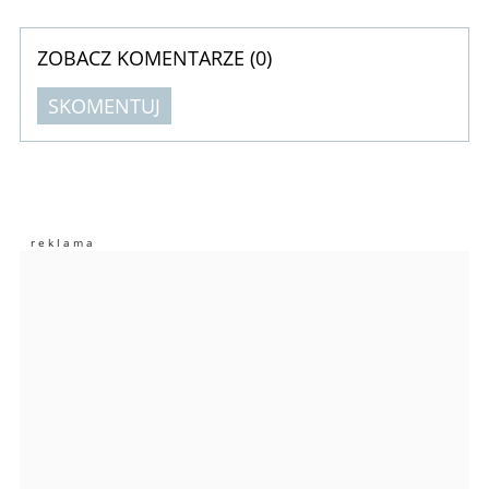
ZOBACZ KOMENTARZE (
0
)
SKOMENTUJ
Komentarze (
0
)
Nie znaleziono komentarzy
Zostaw swoje komentarze
Imię (Wymagane)
Anuluj
Prześlij komentarz