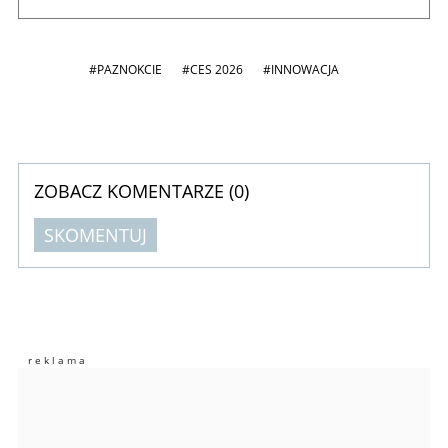
#PAZNOKCIE
#CES 2026
#INNOWACJA
ZOBACZ KOMENTARZE (
0
)
SKOMENTUJ
Komentarze (
0
)
Nie znaleziono komentarzy
Zostaw swoje komentarze
Imię (Wymagane)
Anuluj