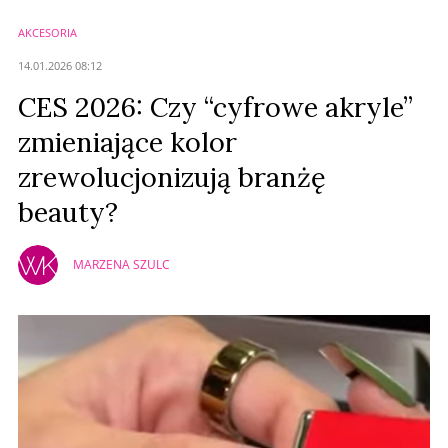
AKCESORIA
Anuluj
14.01.2026 08:12
Prześlij komentarz
CES 2026: Czy “cyfrowe akryle”
zmieniające kolor
zrewolucjonizują branżę
beauty?
MARZENA SZULC