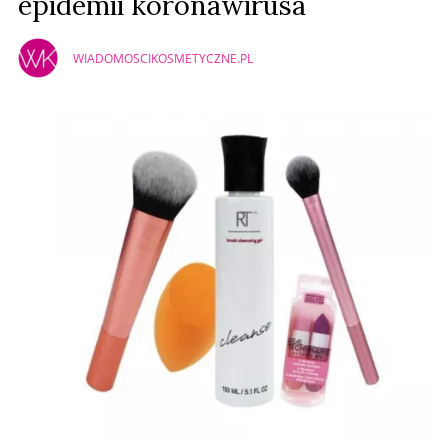
epidemii koronawirusa
WIADOMOSCIKOSMETYCZNE.PL