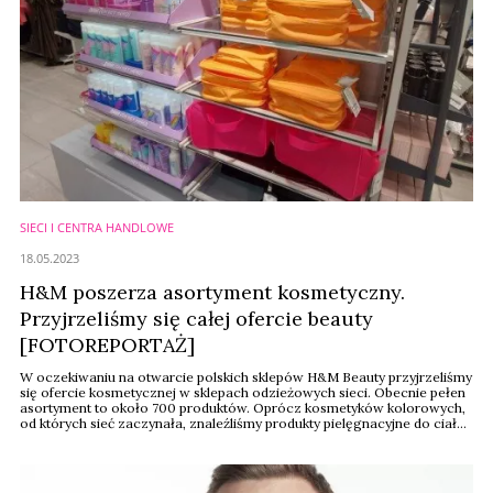
SIECI I CENTRA HANDLOWE
18.05.2023
H&M poszerza asortyment kosmetyczny.
Przyjrzeliśmy się całej ofercie beauty
[FOTOREPORTAŻ]
W oczekiwaniu na otwarcie polskich sklepów H&M Beauty przyjrzeliśmy
się ofercie kosmetycznej w sklepach odzieżowych sieci. Obecnie pełen
asortyment to około 700 produktów. Oprócz kosmetyków kolorowych,
od których sieć zaczynała, znaleźliśmy produkty pielęgnacyjne do ciała
w modnym wegańskim trendzie, które swoją premierę miały w kwietniu
tego roku. Regały z kosmetykami oferują też liczne akcesoria
makijażowe, ...