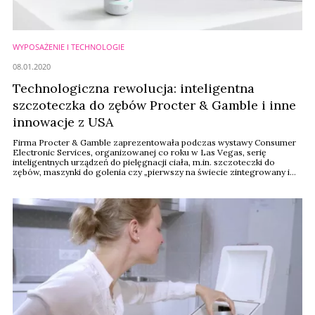
WYPOSAŻENIE I TECHNOLOGIE
08.01.2020
Technologiczna rewolucja: inteligentna
szczoteczka do zębów Procter & Gamble i inne
innowacje z USA
Firma Procter & Gamble zaprezentowała podczas wystawy Consumer
Electronic Services, organizowanej co roku w Las Vegas, serię
inteligentnych urządzeń do pielęgnacji ciała, m.in. szczoteczki do
zębów, maszynki do golenia czy „pierwszy na świecie zintegrowany i
podłączony do sieci system opieki nad niemowlętami” – relacjonuje
portal PYMNTS.