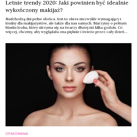
Letnie trendy 2020: Jaki powinien być idealnie
wykończony makijaż?
Nadchodzą dni pełne słońca. Jest to okres niezwykle wymagający i
trudny dla makijażystów, ale także dla nas samych. Marzymy o pełnym
blasku looku, który utrzyma się na twarzy dłużej niż kilka godzin. Co
więcej, chcemy, aby wyglądała ona pięknie i świeżo przez cały dzień.
Długotrwały efekt z idealnym rozświetleniem możesz uzyskać za
pomocą dobrych pędzli - tłumaczą eksperci marki Real Techniques.
OPAKOWANIA