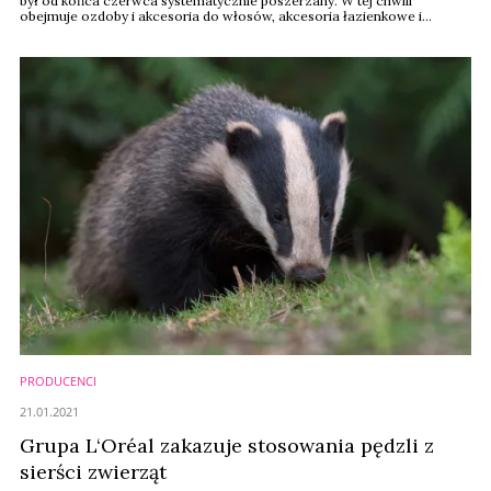
był od końca czerwca systematycznie poszerzany. W tej chwili
obejmuje ozdoby i akcesoria do włosów, akcesoria łazienkowe i
podróżne, akcesoria do kąpieli, do makijażu i pielęgnacji twarzy, do
manicure i pedicure, lustra, kosmetyczki, akcesoria dla mężczyzn, dla
dzieci oraz specjalnie ...
PRODUCENCI
21.01.2021
Grupa L‘Oréal zakazuje stosowania pędzli z
sierści zwierząt