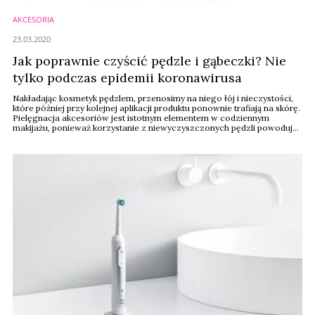
AKCESORIA
23.03.2020
Jak poprawnie czyścić pędzle i gąbeczki? Nie
tylko podczas epidemii koronawirusa
Nakładając kosmetyk pędzlem, przenosimy na niego łój i nieczystości,
które później przy kolejnej aplikacji produktu ponownie trafiają na skórę.
Pielęgnacja akcesoriów jest istotnym elementem w codziennym
makijażu, ponieważ korzystanie z niewyczyszczonych pędzli powoduje
powstawanie różnych zmian skórnych, podrażnień i wyprysków.