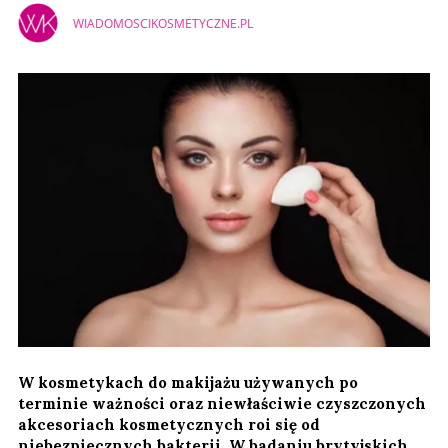
WIADOMOSCIKOSMETYCZNE.PL
W kosmetykach do makijażu używanych po
terminie ważności oraz niewłaściwie czyszczonych
akcesoriach kosmetycznych roi się od
niebezpiecznych bakterii. W badaniu brytyjskich