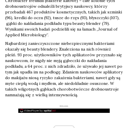
Citrobacter freundii (bakterie kałowe) – całe kolonie tych
drobnoustrojów odnaleźli brytyjscy naukowcy, którzy
przebadali 467 produktów kosmetycznych, takich jak szminki
(96), kredki do oczu (92), tusze do rzęs (93), błyszczyki (107),
gąbki do nakładania podkładu typu beauty blender (79).
Wynikami swoich badań podzielili się na łamach „Journal of
Applied Microbiology”.
Najbardziej zanieczyszczone niebezpiecznymi bakteriami
okazały się beauty blendery. Znaleziona na nich również
pleśń. 93 proc. użytkowników tych aplikatorów przyznało się
naukowcom, że nigdy nie myją gąbeczki do nakładania
podkładu, a 64 proc. z nich zdradziło, że używało jej nawet po
tym jak upadła im na podłogę. Zdaniem naukowców aplikatory
do makijażu niosą ryzyko zakażenia bakteriami, nawet gdy są
myte ciepłą wodą i mydłem, ale niedokładnie osuszone. W
takich wilgotnych gąbkach chorobotwórcze drobnoustroje
namnażają się z wielką intensywnością.
REKLAMA