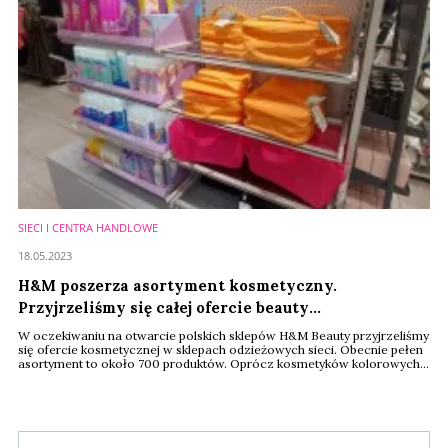
SIECI I CENTRA HANDLOWE
18.05.2023
H&M poszerza asortyment kosmetyczny.
Przyjrzeliśmy się całej ofercie beauty
[FOTOREPORTAŻ]
W oczekiwaniu na otwarcie polskich sklepów H&M Beauty przyjrzeliśmy
się ofercie kosmetycznej w sklepach odzieżowych sieci. Obecnie pełen
asortyment to około 700 produktów. Oprócz kosmetyków kolorowych,
od których sieć zaczynała, znaleźliśmy produkty pielęgnacyjne do ciała
w modnym wegańskim trendzie, które swoją premierę miały w kwietniu
tego roku. Regały z kosmetykami oferują też liczne akcesoria
makijażowe, ...