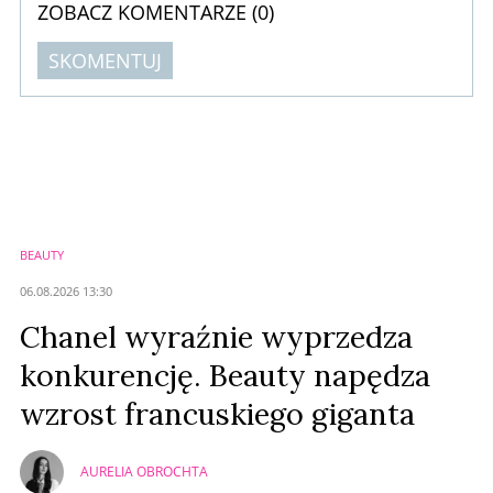
ZOBACZ KOMENTARZE (
0
)
SKOMENTUJ
Komentarze (
0
)
Nie znaleziono komentarzy
Zostaw swoje komentarze
Imię (Wymagane)
BEAUTY
Anuluj
06.08.2026 13:30
Prześlij komentarz
Chanel wyraźnie wyprzedza
konkurencję. Beauty napędza
wzrost francuskiego giganta
AURELIA OBROCHTA