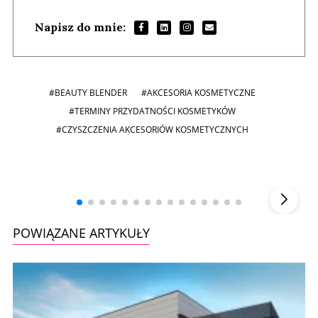
Napisz do mnie:
#BEAUTY BLENDER
#AKCESORIA KOSMETYCZNE
#TERMINY PRZYDATNOŚCI KOSMETYKÓW
#CZYSZCZENIA AKCESORIÓW KOSMETYCZNYCH
Andrzej i Marta Sterniccy
Marta i
▶
POWIĄZANE ARTYKUŁY