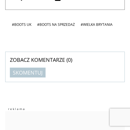
#BOOTS UK
#BOOTS NA SPRZEDAŻ
#WIELKA BRYTANIA
ZOBACZ KOMENTARZE (
0
)
SKOMENTUJ
Komentarze (
0
)
Nie znaleziono komentarzy
Zostaw swoje komentarze
Imię (Wymagane)
Anuluj