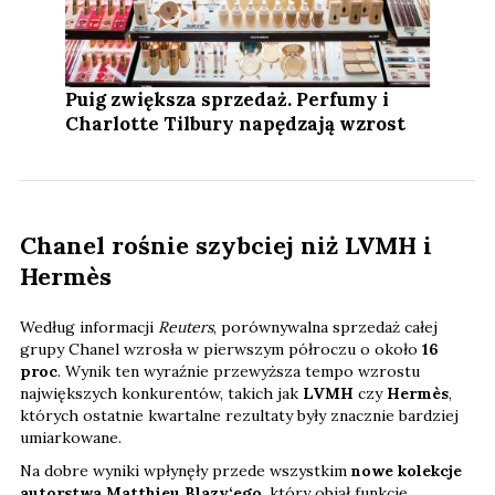
Puig zwiększa sprzedaż. Perfumy i
Charlotte Tilbury napędzają wzrost
Chanel rośnie szybciej niż LVMH i
Hermès
Według informacji
Reuters
, porównywalna sprzedaż całej
grupy Chanel wzrosła w pierwszym półroczu o około
16
proc
. Wynik ten wyraźnie przewyższa tempo wzrostu
największych konkurentów, takich jak
LVMH
czy
Hermès
,
których ostatnie kwartalne rezultaty były znacznie bardziej
umiarkowane.
Na dobre wyniki wpłynęły przede wszystkim
nowe kolekcje
autorstwa Matthieu Blazy‘ego
, który objął funkcję