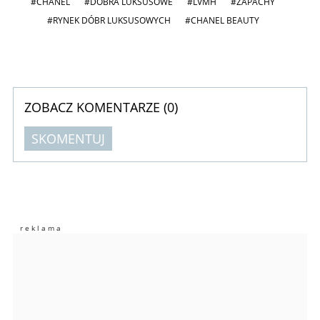
#CHANEL
#DOBRA LUKSUSOWE
#LVMH
#ZAPACHY
#RYNEK DÓBR LUKSUSOWYCH
#CHANEL BEAUTY
ZOBACZ KOMENTARZE (
0
)
SKOMENTUJ
Komentarze (
0
)
Nie znaleziono komentarzy
Zostaw swoje komentarze
Imię (Wymagane)
Anuluj
Prześlij komentarz