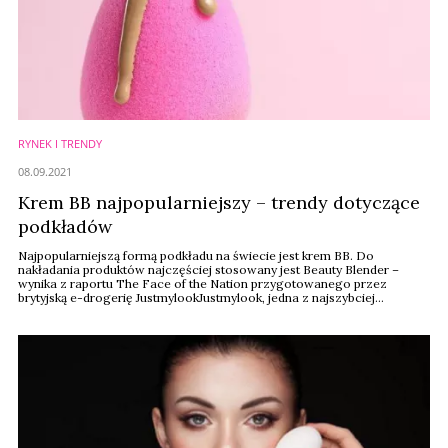
RYNEK I TRENDY
08.09.2021
Krem BB najpopularniejszy – trendy dotyczące
podkładów
Najpopularniejszą formą podkładu na świecie jest krem BB. Do
nakładania produktów najczęściej stosowany jest Beauty Blender –
wynika z raportu The Face of the Nation przygotowanego przez
brytyjską e-drogerię JustmylookJustmylook, jedna z najszybciej
rozwijających się e-drogerii w Wielkiej Brytanii.