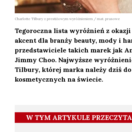
Charlotte Tilbury z prestiżowym wyróżnieniem / mat. prasowe
Tegoroczna lista wyróżnień z okazji
akcent dla branży beauty, mody i h
przedstawiciele takich marek jak Am
Jimmy Choo. Najwyższe wyróżnienie
Tilbury, której marka należy dziś d
kosmetycznych na świecie.
W TYM ARTYKULE PRZECZYTA