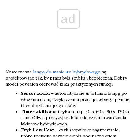
ad
Nowoczesne
lampy do manicure hybrydowego
są
projektowane tak, by praca była szybka i bezpieczna. Dobry
model powinien oferować kilka praktycznych funkcji:
Sensor ruchu
– automatycznie uruchamia lampę po
włożeniu dłoni, dzięki czemu praca przebiega płynnie
i bez dotykania przycisków.
Timer z kilkoma trybami
(np. 30 s, 60 s, 90 s, 120 s)
– umożliwia precyzyjne dobranie czasu utwardzania
lakierów hybrydowych.
Tryb Low Heat
– czyli stopniowe nagrzewanie,
które redukuje uczucie ciepła pod paznokciem.