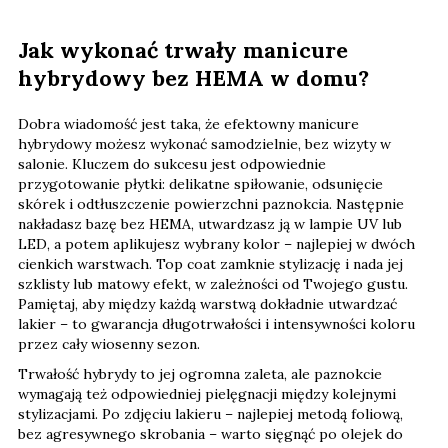
Jak wykonać trwały manicure
hybrydowy bez HEMA w domu?
Dobra wiadomość jest taka, że efektowny manicure
hybrydowy możesz wykonać samodzielnie, bez wizyty w
salonie. Kluczem do sukcesu jest odpowiednie
przygotowanie płytki: delikatne spiłowanie, odsunięcie
skórek i odtłuszczenie powierzchni paznokcia. Następnie
nakładasz bazę bez HEMA, utwardzasz ją w lampie UV lub
LED, a potem aplikujesz wybrany kolor – najlepiej w dwóch
cienkich warstwach. Top coat zamknie stylizację i nada jej
szklisty lub matowy efekt, w zależności od Twojego gustu.
Pamiętaj, aby między każdą warstwą dokładnie utwardzać
lakier – to gwarancja długotrwałości i intensywności koloru
przez cały wiosenny sezon.
Trwałość hybrydy to jej ogromna zaleta, ale paznokcie
wymagają też odpowiedniej pielęgnacji między kolejnymi
stylizacjami. Po zdjęciu lakieru – najlepiej metodą foliową,
bez agresywnego skrobania – warto sięgnąć po olejek do