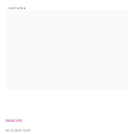
Zostaw swoje komentarze
Imię (Wymagane)
Anuluj
Prześlij komentarz
MANICURE
30.10.2025 10:05