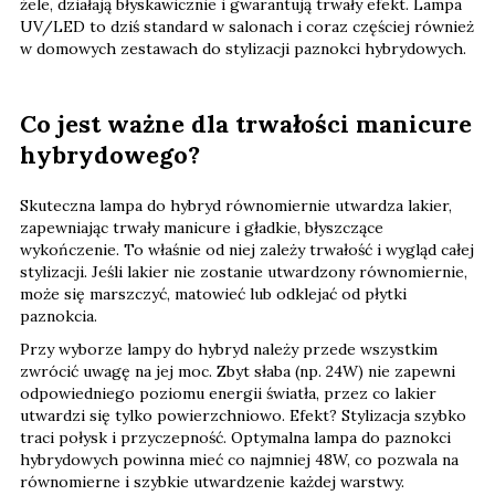
żele, działają błyskawicznie i gwarantują trwały efekt. Lampa
UV/LED to dziś standard w salonach i coraz częściej również
w domowych zestawach do stylizacji paznokci hybrydowych.
Co jest ważne dla trwałości manicure
hybrydowego?
Skuteczna lampa do hybryd równomiernie utwardza lakier,
zapewniając trwały manicure i gładkie, błyszczące
wykończenie. To właśnie od niej zależy trwałość i wygląd całej
stylizacji. Jeśli lakier nie zostanie utwardzony równomiernie,
może się marszczyć, matowieć lub odklejać od płytki
paznokcia.
Przy wyborze lampy do hybryd należy przede wszystkim
zwrócić uwagę na jej moc. Zbyt słaba (np. 24W) nie zapewni
odpowiedniego poziomu energii światła, przez co lakier
utwardzi się tylko powierzchniowo. Efekt? Stylizacja szybko
traci połysk i przyczepność. Optymalna lampa do paznokci
hybrydowych powinna mieć co najmniej 48W, co pozwala na
równomierne i szybkie utwardzenie każdej warstwy.