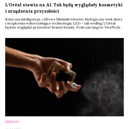
L‘Oréal stawia na AI. Tak będą wyglądały kosmetyki
i urządzenia przyszłości
Sztuczna inteligencja, cyfrowe bliźniaki włosów, biologiczny wiek skóry
i urządzenia wykorzystujące technologię LED – tak według L‘Oréal
będzie wyglądać przyszłość branży beauty. Podczas targów VivaTech
2026 w Paryżu koncern zaprezentował szereg nowych technologii,
które mają zmienić sposób projektowania kosmetyków, diagnozowania
potrzeb skóry i włosów oraz kontaktu konsumentów z markami.
ZAPACHY