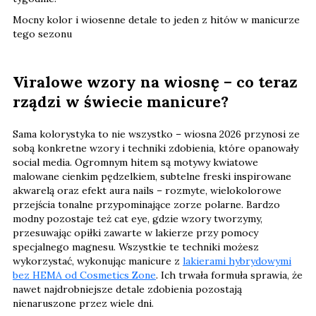
Mocny kolor i wiosenne detale to jeden z hitów w manicurze
tego sezonu
Viralowe wzory na wiosnę – co teraz
rządzi w świecie manicure?
Sama kolorystyka to nie wszystko – wiosna 2026 przynosi ze
sobą konkretne wzory i techniki zdobienia, które opanowały
social media. Ogromnym hitem są motywy kwiatowe
malowane cienkim pędzelkiem, subtelne freski inspirowane
akwarelą oraz efekt aura nails – rozmyte, wielokolorowe
przejścia tonalne przypominające zorze polarne. Bardzo
modny pozostaje też cat eye, gdzie wzory tworzymy,
przesuwając opiłki zawarte w lakierze przy pomocy
specjalnego magnesu. Wszystkie te techniki możesz
wykorzystać, wykonując manicure z
lakierami hybrydowymi
bez HEMA od Cosmetics Zone
. Ich trwała formuła sprawia, że
nawet najdrobniejsze detale zdobienia pozostają
nienaruszone przez wiele dni.