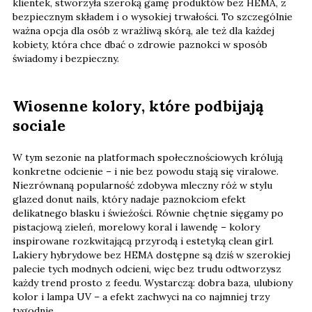
klientek, stworzyła szeroką gamę produktów bez HEMA, z
bezpiecznym składem i o wysokiej trwałości. To szczególnie
ważna opcja dla osób z wrażliwą skórą, ale też dla każdej
kobiety, która chce dbać o zdrowie paznokci w sposób
świadomy i bezpieczny.
Wiosenne kolory, które podbijają
sociale
W tym sezonie na platformach społecznościowych królują
konkretne odcienie – i nie bez powodu stają się viralowe.
Niezrównaną popularność zdobywa mleczny róż w stylu
glazed donut nails, który nadaje paznokciom efekt
delikatnego blasku i świeżości. Równie chętnie sięgamy po
pistacjową zieleń, morelowy koral i lawendę – kolory
inspirowane rozkwitającą przyrodą i estetyką clean girl.
Lakiery hybrydowe bez HEMA dostępne są dziś w szerokiej
palecie tych modnych odcieni, więc bez trudu odtworzysz
każdy trend prosto z feedu. Wystarczą: dobra baza, ulubiony
kolor i lampa UV – a efekt zachwyci na co najmniej trzy
tygodnie.