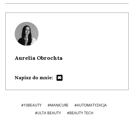
Aurelia Obrochta
Napisz do mnie:
#10BEAUTY
#MANICURE
#AUTOMATYZACJA
#ULTA BEAUTY
#BEAUTY TECH
Andrzej i Marta Sterniccy
Michał 