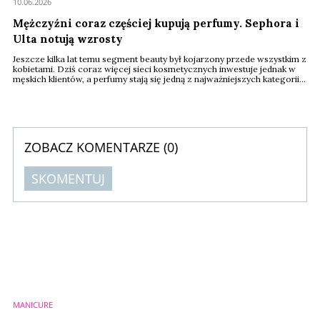
10.06.2026
Mężczyźni coraz częściej kupują perfumy. Sephora i
Ulta notują wzrosty
Jeszcze kilka lat temu segment beauty był kojarzony przede wszystkim z
kobietami. Dziś coraz więcej sieci kosmetycznych inwestuje jednak w
męskich klientów, a perfumy stają się jedną z najważniejszych kategorii
napędzających ich zakupy. Najnowsze dane z rynku amerykańskiego
pokazują, że mężczyźni coraz chętniej odwiedzają Sephorę i Ultę, a
liderami sprzedaży pozostają marki z portfolio L’Oréal.
ZOBACZ KOMENTARZE (
0
)
SKOMENTUJ
Komentarze (
0
)
Nie znaleziono komentarzy
Zostaw swoje komentarze
Imię (Wymagane)
MANICURE
Anuluj