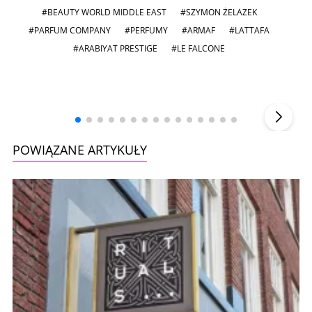
#BEAUTY WORLD MIDDLE EAST
#SZYMON ŻELAZEK
#PARFUM COMPANY
#PERFUMY
#ARMAF
#LATTAFA
#ARABIYAT PRESTIGE
#LE FALCONE
Andrzej i Marta Sterniccy
Marta i
▶
POWIĄZANE ARTYKUŁY