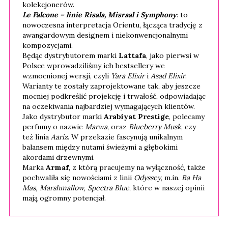
kolekcjonerów.
Le Falcone – linie Risala, Misraal i Symphony
: to
nowoczesna interpretacja Orientu, łącząca tradycję z
awangardowym designem i niekonwencjonalnymi
kompozycjami.
Będąc dystrybutorem marki
Lattafa
, jako pierwsi w
Polsce wprowadziliśmy ich bestsellery we
wzmocnionej wersji, czyli
Yara Elixir
i
Asad Elixir
.
Warianty te zostały zaprojektowane tak, aby jeszcze
mocniej podkreślić projekcję i trwałość, odpowiadając
na oczekiwania najbardziej wymagających klientów.
Jako dystrybutor marki
Arabiyat Prestige
, polecamy
perfumy o nazwie
Marwa
, oraz
Blueberry Musk
, czy
też linia
Aariz
. W przekazie fascynują unikalnym
balansem między nutami świeżymi a głębokimi
akordami drzewnymi.
Marka
Armaf
, z którą pracujemy na wyłączność, także
pochwaliła się nowościami z linii
Odyssey
, m.in.
Ba Ha
Mas, Marshmallow, Spectra Blue
, które w naszej opinii
mają ogromny potencjał.