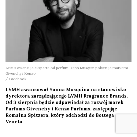
LVMH awansuje eksperta od perfum. Yann Musquin pokieruje markami
Givenchy i Kenzo
Facebook
LVMH awansował Yanna Musquina na stanowisko
dyrektora zarządzającego LVMH Fragrance Brands.
Od 3 sierpnia będzie odpowiadał za rozwój marek
Parfums Givenchy i Kenzo Parfums, zastępując
Romaina Spitzera, który odchodzi do Bottega
Veneta.