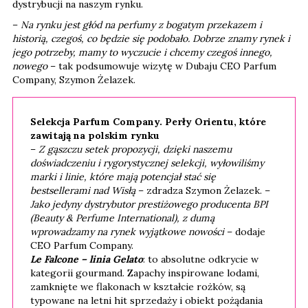
dystrybucji na naszym rynku.
–
Na rynku jest głód na perfumy z bogatym przekazem i
historią, czegoś, co będzie się podobało. Dobrze znamy rynek i
jego potrzeby, mamy to wyczucie i chcemy czegoś innego,
nowego
– tak podsumowuje wizytę w Dubaju CEO Parfum
Company, Szymon Żelazek.
Selekcja Parfum Company. Perły Orientu, które
zawitają na polskim rynku
–
Z gąszczu setek propozycji, dzięki naszemu
doświadczeniu i rygorystycznej selekcji, wyłowiliśmy
marki i linie, które mają potencjał stać się
bestsellerami nad Wisłą
– zdradza Szymon Żelazek. –
Jako jedyny dystrybutor prestiżowego producenta BPI
(Beauty & Perfume International), z dumą
wprowadzamy na rynek wyjątkowe nowości
– dodaje
CEO Parfum Company.
Le Falcone – linia Gelato
: to absolutne odkrycie w
kategorii gourmand. Zapachy inspirowane lodami,
zamknięte we flakonach w kształcie rożków, są
typowane na letni hit sprzedaży i obiekt pożądania