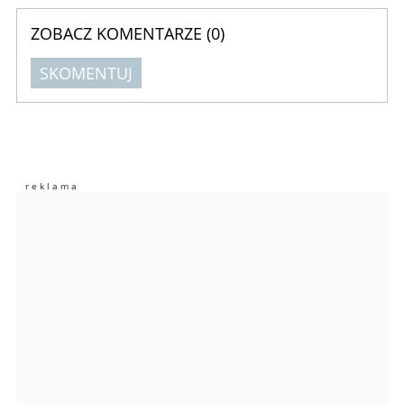
ZOBACZ KOMENTARZE (
0
)
SKOMENTUJ
Komentarze (
0
)
Nie znaleziono komentarzy
Zostaw swoje komentarze
Imię (Wymagane)
Anuluj
Prześlij komentarz