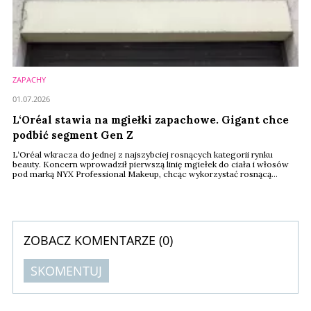
ZAPACHY
01.07.2026
L‘Oréal stawia na mgiełki zapachowe. Gigant chce
podbić segment Gen Z
L‘Oréal wkracza do jednej z najszybciej rosnących kategorii rynku
beauty. Koncern wprowadził pierwszą linię mgiełek do ciała i włosów
pod marką NYX Professional Makeup, chcąc wykorzystać rosnącą
popularność przystępnych cenowo zapachów wśród przedstawicieli
pokolenia Z. To kolejny sygnał, że przyszłość rynku perfum coraz
mocniej przesuwa się w stronę produktów typu body mist
ZOBACZ KOMENTARZE (
0
)
SKOMENTUJ