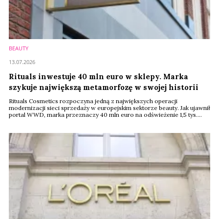
BEAUTY
13.07.2026
Rituals inwestuje 40 mln euro w sklepy. Marka
szykuje największą metamorfozę w swojej historii
Rituals Cosmetics rozpoczyna jedną z największych operacji
modernizacji sieci sprzedaży w europejskim sektorze beauty. Jak ujawnił
portal WWD, marka przeznaczy 40 mln euro na odświeżenie 1,5 tys.
butików w 30 krajach. To nie tylko zmiana wystroju – przebudowa ma
przygotować sklepy na rozwój nowych kategorii, w tym perfum
premium, makijażu i pielęgnacji skóry.