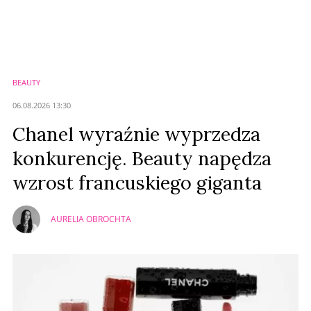
Komentarze (
0
)
Nie znaleziono komentarzy
Zostaw swoje komentarze
Imię (Wymagane)
BEAUTY
Anuluj
06.08.2026 13:30
Prześlij komentarz
Chanel wyraźnie wyprzedza
konkurencję. Beauty napędza
wzrost francuskiego giganta
AURELIA OBROCHTA