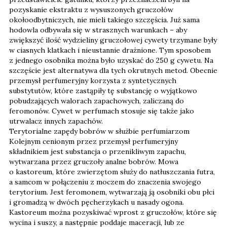
pozyskanie ekstraktu z wysuszonych gruczołów
okołoodbytniczych, nie mieli takiego szczęścia. Już sama
hodowla odbywała się w strasznych warunkach – aby
zwiększyć ilość wydzieliny gruczołowej cywety trzymane były
w ciasnych klatkach i nieustannie drażnione. Tym sposobem
z jednego osobnika można było uzyskać do 250 g cywetu. Na
szczęście jest alternatywa dla tych okrutnych metod. Obecnie
przemysł perfumeryjny korzysta z syntetycznych
substytutów, które zastąpiły tę substancję o wyjątkowo
pobudzających walorach zapachowych, zaliczaną do
feromonów. Cywet w perfumach stosuje się także jako
utrwalacz innych zapachów.
Terytorialne zapędy bobrów w służbie perfumiarzom
Kolejnym cenionym przez przemysł perfumeryjny
składnikiem jest substancja o przenikliwym zapachu,
wytwarzana przez gruczoły analne bobrów. Mowa
o kastoreum, które zwierzętom służy do natłuszczania futra,
a samcom w połączeniu z moczem do znaczenia swojego
terytorium. Jest feromonem, wytwarzają ją osobniki obu płci
i gromadzą w dwóch pęcherzykach u nasady ogona.
Kastoreum można pozyskiwać wprost z gruczołów, które się
wycina i suszy, a następnie poddaje maceracji, lub ze