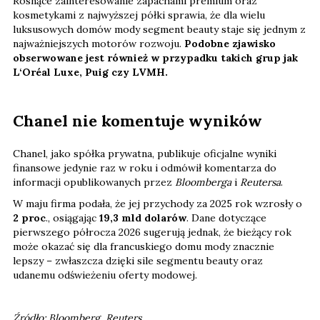
Rosnące zainteresowanie zapachami premium oraz
kosmetykami z najwyższej półki sprawia, że dla wielu
luksusowych domów mody segment beauty staje się jednym z
najważniejszych motorów rozwoju.
Podobne zjawisko
obserwowane jest również w przypadku takich grup jak
L‘Oréal Luxe, Puig czy LVMH.
Chanel nie komentuje wyników
Chanel, jako spółka prywatna, publikuje oficjalne wyniki
finansowe jedynie raz w roku i odmówił komentarza do
informacji opublikowanych przez
Bloomberga
i
Reutersa
.
W maju firma podała, że jej przychody za 2025 rok wzrosły o
2 proc
., osiągając
19,3 mld dolarów
. Dane dotyczące
pierwszego półrocza 2026 sugerują jednak, że bieżący rok
może okazać się dla francuskiego domu mody znacznie
lepszy – zwłaszcza dzięki sile segmentu beauty oraz
udanemu odświeżeniu oferty modowej.
Źródło: Bloomberg, Reuters