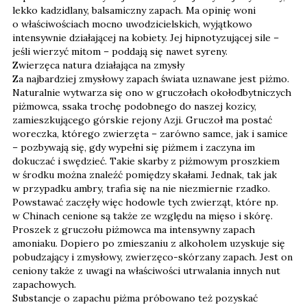
lekko kadzidlany, balsamiczny zapach. Ma opinię woni
o właściwościach mocno uwodzicielskich, wyjątkowo
intensywnie działającej na kobiety. Jej hipnotyzującej sile –
jeśli wierzyć mitom – poddają się nawet syreny.
Zwierzęca natura działająca na zmysły
Za najbardziej zmysłowy zapach świata uznawane jest piżmo.
Naturalnie wytwarza się ono w gruczołach okołodbytniczych
piżmowca, ssaka trochę podobnego do naszej kozicy,
zamieszkującego górskie rejony Azji. Gruczoł ma postać
woreczka, którego zwierzęta – zarówno samce, jak i samice
– pozbywają się, gdy wypełni się piżmem i zaczyna im
dokuczać i swędzieć. Takie skarby z piżmowym proszkiem
w środku można znaleźć pomiędzy skałami. Jednak, tak jak
w przypadku ambry, trafia się na nie niezmiernie rzadko.
Powstawać zaczęły więc hodowle tych zwierząt, które np.
w Chinach cenione są także ze względu na mięso i skórę.
Proszek z gruczołu piżmowca ma intensywny zapach
amoniaku. Dopiero po zmieszaniu z alkoholem uzyskuje się
pobudzający i zmysłowy, zwierzęco-skórzany zapach. Jest on
ceniony także z uwagi na właściwości utrwalania innych nut
zapachowych.
Substancje o zapachu piżma próbowano też pozyskać