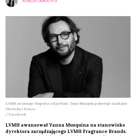
AURELIA OBROCHTA
LVMH awansuje eksperta od perfum. Yann Musquin pokieruje markami
Givenchy i Kenzo
Facebook
LVMH awansował Yanna Musquina na stanowisko
dyrektora zarządzającego LVMH Fragrance Brands.