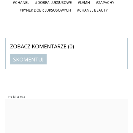
#CHANEL
#DOBRA LUKSUSOWE
#LVMH
#ZAPACHY
#RYNEK DÓBR LUKSUSOWYCH
#CHANEL BEAUTY
ZOBACZ KOMENTARZE (
0
)
SKOMENTUJ
Komentarze (
0
)
Nie znaleziono komentarzy
Zostaw swoje komentarze
Imię (Wymagane)
Anuluj
Prześlij komentarz