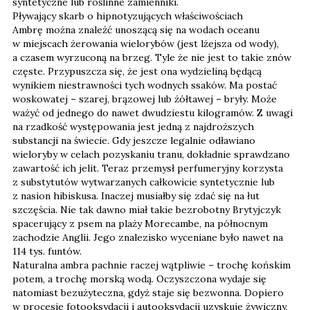
syntetyczne lub roślinne zamienniki.
Pływający skarb o hipnotyzujących właściwościach
Ambrę można znaleźć unoszącą się na wodach oceanu
w miejscach żerowania wielorybów (jest lżejsza od wody),
a czasem wyrzuconą na brzeg. Tyle że nie jest to takie znów
częste. Przypuszcza się, że jest ona wydzieliną będącą
wynikiem niestrawności tych wodnych ssaków. Ma postać
woskowatej – szarej, brązowej lub żółtawej – bryły. Może
ważyć od jednego do nawet dwudziestu kilogramów. Z uwagi
na rzadkość występowania jest jedną z najdroższych
substancji na świecie. Gdy jeszcze legalnie odławiano
wieloryby w celach pozyskaniu tranu, dokładnie sprawdzano
zawartość ich jelit. Teraz przemysł perfumeryjny korzysta
z substytutów wytwarzanych całkowicie syntetycznie lub
z nasion hibiskusa. Inaczej musiałby się zdać się na łut
szczęścia. Nie tak dawno miał takie bezrobotny Brytyjczyk
spacerujący z psem na plaży Morecambe, na północnym
zachodzie Anglii. Jego znalezisko wyceniane było nawet na
114 tys. funtów.
Naturalna ambra pachnie raczej wątpliwie – trochę końskim
potem, a trochę morską wodą. Oczyszczona wydaje się
natomiast bezużyteczna, gdyż staje się bezwonna. Dopiero
w procesie fotooksydacji i autooksydacji uzyskuje żywiczny,