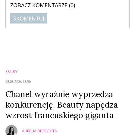
ZOBACZ KOMENTARZE (
0
)
SKOMENTUJ
Komentarze (
0
)
Nie znaleziono komentarzy
Zostaw swoje komentarze
Imię (Wymagane)
BEAUTY
Anuluj
06.08.2026 13:30
Prześlij komentarz
Chanel wyraźnie wyprzedza
konkurencję. Beauty napędza
wzrost francuskiego giganta
AURELIA OBROCHTA