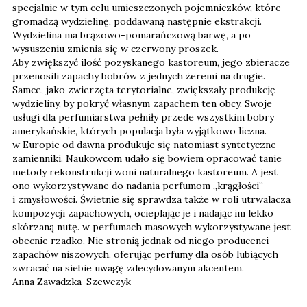
specjalnie w tym celu umieszczonych pojemniczków, które
gromadzą wydzielinę, poddawaną następnie ekstrakcji.
Wydzielina ma brązowo-pomarańczową barwę, a po
wysuszeniu zmienia się w czerwony proszek.
Aby zwiększyć ilość pozyskanego kastoreum, jego zbieracze
przenosili zapachy bobrów z jednych żeremi na drugie.
Samce, jako zwierzęta terytorialne, zwiększały produkcję
wydzieliny, by pokryć własnym zapachem ten obcy. Swoje
usługi dla perfumiarstwa pełniły przede wszystkim bobry
amerykańskie, których populacja była wyjątkowo liczna.
w Europie od dawna produkuje się natomiast syntetyczne
zamienniki. Naukowcom udało się bowiem opracować tanie
metody rekonstrukcji woni naturalnego kastoreum. A jest
ono wykorzystywane do nadania perfumom „krągłości”
i zmysłowości. Świetnie się sprawdza także w roli utrwalacza
kompozycji zapachowych, ocieplając je i nadając im lekko
skórzaną nutę. w perfumach masowych wykorzystywane jest
obecnie rzadko. Nie stronią jednak od niego producenci
zapachów niszowych, oferując perfumy dla osób lubiących
zwracać na siebie uwagę zdecydowanym akcentem.
Anna Zawadzka-Szewczyk