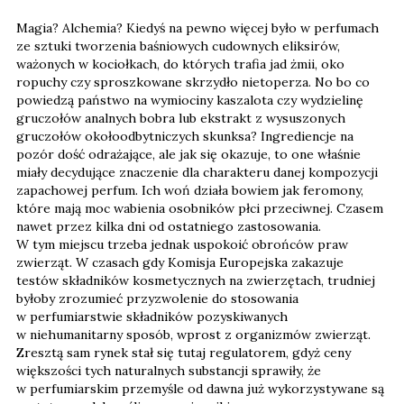
Magia? Alchemia? Kiedyś na pewno więcej było w perfumach
ze sztuki tworzenia baśniowych cudownych eliksirów,
ważonych w kociołkach, do których trafia jad żmii, oko
ropuchy czy sproszkowane skrzydło nietoperza. No bo co
powiedzą państwo na wymiociny kaszalota czy wydzielinę
gruczołów analnych bobra lub ekstrakt z wysuszonych
gruczołów okołoodbytniczych skunksa? Ingrediencje na
pozór dość odrażające, ale jak się okazuje, to one właśnie
miały decydujące znaczenie dla charakteru danej kompozycji
zapachowej perfum. Ich woń działa bowiem jak feromony,
które mają moc wabienia osobników płci przeciwnej. Czasem
nawet przez kilka dni od ostatniego zastosowania.
W tym miejscu trzeba jednak uspokoić obrońców praw
zwierząt. W czasach gdy Komisja Europejska zakazuje
testów składników kosmetycznych na zwierzętach, trudniej
byłoby zrozumieć przyzwolenie do stosowania
w perfumiarstwie składników pozyskiwanych
w niehumanitarny sposób, wprost z organizmów zwierząt.
Zresztą sam rynek stał się tutaj regulatorem, gdyż ceny
większości tych naturalnych substancji sprawiły, że
w perfumiarskim przemyśle od dawna już wykorzystywane są