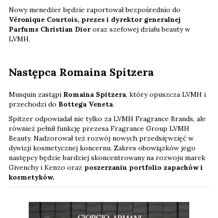
Nowy menedżer będzie raportował bezpośrednio do
Véronique Courtois, prezes i dyrektor generalnej
Parfums Christian Dior
oraz szefowej działu beauty w
LVMH.
Następca Romaina Spitzera
Musquin zastąpi
Romaina Spitzera
, który opuszcza LVMH i
przechodzi do
Bottega Veneta
.
Spitzer odpowiadał nie tylko za LVMH Fragrance Brands, ale
również pełnił funkcję prezesa Fragrance Group LVMH
Beauty. Nadzorował też rozwój nowych przedsięwzięć w
dywizji kosmetycznej koncernu. Zakres obowiązków jego
następcy będzie bardziej skoncentrowany na rozwoju marek
Givenchy i Kenzo oraz
poszerzaniu portfolio zapachów i
kosmetyków.