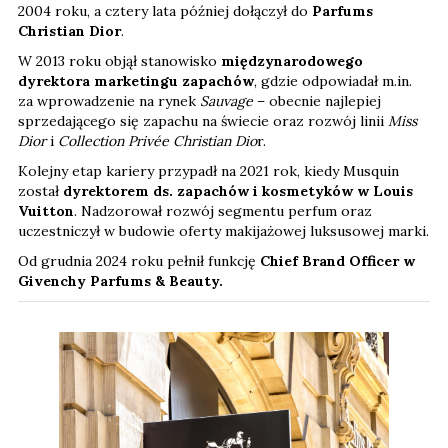
2004 roku, a cztery lata później dołączył do
Parfums
Christian Dior
.
W 2013 roku objął stanowisko
międzynarodowego
dyrektora marketingu zapachów
, gdzie odpowiadał m.in.
za wprowadzenie na rynek
Sauvage
– obecnie najlepiej
sprzedającego się zapachu na świecie oraz rozwój linii
Miss
Dior
i
Collection Privée Christian Dio
r.
Kolejny etap kariery przypadł na 2021 rok, kiedy Musquin
został
dyrektorem ds. zapachów i kosmetyków w Louis
Vuitton
. Nadzorował rozwój segmentu perfum oraz
uczestniczył w budowie oferty makijażowej luksusowej marki.
Od grudnia 2024 roku pełnił funkcję
Chief Brand Officer w
Givenchy Parfums & Beauty.