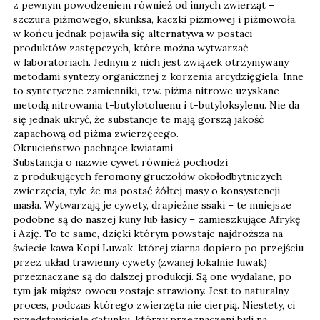
z pewnym powodzeniem również od innych zwierząt –
szczura piżmowego, skunksa, kaczki piżmowej i piżmowoła.
w końcu jednak pojawiła się alternatywa w postaci
produktów zastępczych, które można wytwarzać
w laboratoriach. Jednym z nich jest związek otrzymywany
metodami syntezy organicznej z korzenia arcydzięgiela. Inne
to syntetyczne zamienniki, tzw. piżma nitrowe uzyskane
metodą nitrowania t-butylotoluenu i t-butyloksylenu. Nie da
się jednak ukryć, że substancje te mają gorszą jakość
zapachową od piżma zwierzęcego.
Okrucieństwo pachnące kwiatami
Substancja o nazwie cywet również pochodzi
z produkujących feromony gruczołów okołodbytniczych
zwierzęcia, tyle że ma postać żółtej masy o konsystencji
masła. Wytwarzają je cywety, drapieżne ssaki – te mniejsze
podobne są do naszej kuny lub łasicy – zamieszkujące Afrykę
i Azję. To te same, dzięki którym powstaje najdroższa na
świecie kawa Kopi Luwak, której ziarna dopiero po przejściu
przez układ trawienny cywety (zwanej lokalnie luwak)
przeznaczane są do dalszej produkcji. Są one wydalane, po
tym jak miąższ owocu zostaje strawiony. Jest to naturalny
proces, podczas którego zwierzęta nie cierpią. Niestety, ci
przedstawiciele gatunku, którzy przeznaczeni byli na