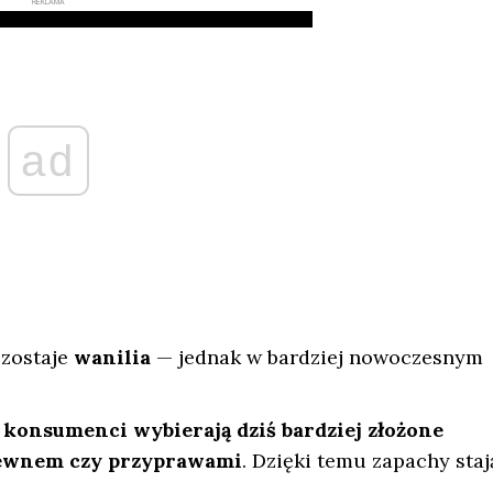
REKLAMA
ad
ozostaje
wanilia
— jednak w bardziej nowoczesnym
i
konsumenci wybierają dziś bardziej złożone
drewnem czy przyprawami
. Dzięki temu zapachy staj