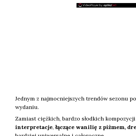
Jednym z najmocniejszych trendów sezonu p
wydaniu.
Zamiast ciężkich, bardzo słodkich kompozycj
interpretacje
,
łączące wanilię z piżmem, 
bardziej uniwersalne i całoroczne.