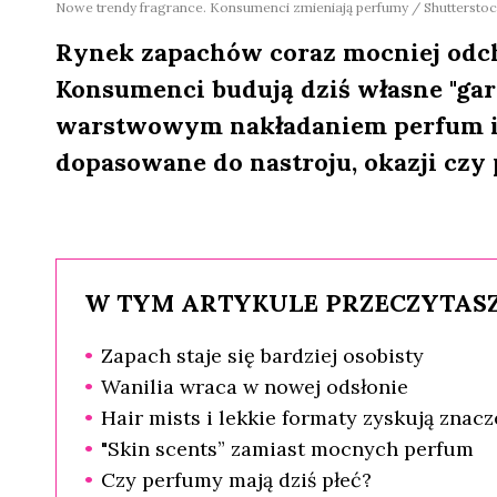
Nowe trendy fragrance. Konsumenci zmieniają perfumy / Shutterstoc
Rynek zapachów coraz mocniej odcho
Konsumenci budują dziś własne "ga
warstwowym nakładaniem perfum i c
dopasowane do nastroju, okazji czy 
W TYM ARTYKULE PRZECZYTASZ
Zapach staje się bardziej osobisty
Wanilia wraca w nowej odsłonie
Hair mists i lekkie formaty zyskują znacz
"Skin scents” zamiast mocnych perfum
Czy perfumy mają dziś płeć?