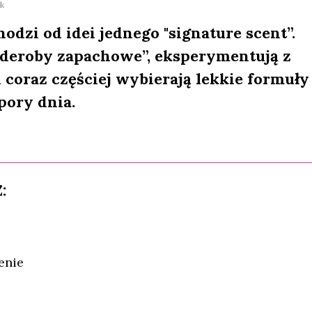
k
dzi od idei jednego "signature scent”.
rderoby zapachowe”, eksperymentują z
oraz częściej wybierają lekkie formuły
pory dnia.
:
enie