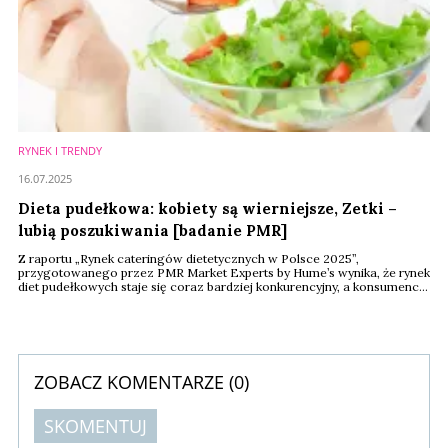
RYNEK I TRENDY
16.07.2025
Dieta pudełkowa: kobiety są wierniejsze, Zetki –
lubią poszukiwania [badanie PMR]
Z raportu „Rynek cateringów dietetycznych w Polsce 2025”,
przygotowanego przez PMR Market Experts by Hume’s wynika, że rynek
diet pudełkowych staje się coraz bardziej konkurencyjny, a konsumenci
coraz częściej zachowują się jak cyfrowi nomadzi – testują różne oferty
i nie są skłonni do lojalności wobec jednej marki, preferując
elastyczność, różnorodność i dopasowanie do stylu życia.
ZOBACZ KOMENTARZE (
0
)
SKOMENTUJ