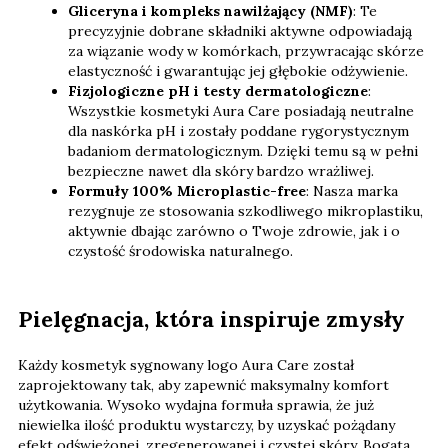
Gliceryna i kompleks nawilżający (NMF)
: Te
precyzyjnie dobrane składniki aktywne odpowiadają
za wiązanie wody w komórkach, przywracając skórze
elastyczność i gwarantując jej głębokie odżywienie.
Fizjologiczne pH i testy dermatologiczne
:
Wszystkie kosmetyki Aura Care posiadają neutralne
dla naskórka pH i zostały poddane rygorystycznym
badaniom dermatologicznym. Dzięki temu są w pełni
bezpieczne nawet dla skóry bardzo wrażliwej.
Formuły 100% Microplastic-free
: Nasza marka
rezygnuje ze stosowania szkodliwego mikroplastiku,
aktywnie dbając zarówno o Twoje zdrowie, jak i o
czystość środowiska naturalnego.
Pielęgnacja, która inspiruje zmysły
Każdy kosmetyk sygnowany logo Aura Care został
zaprojektowany tak, aby zapewnić maksymalny komfort
użytkowania. Wysoko wydajna formuła sprawia, że już
niewielka ilość produktu wystarczy, by uzyskać pożądany
efekt odświeżonej, zregenerowanej i czystej skóry. Bogata