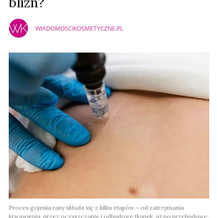
blizn?
WIADOMOSCIKOSMETYCZNE.PL
Proces gojenia rany składa się z kilku etapów – od zatrzymania
krwawienia, przez oczyszczanie i odbudowę tkanek, aż po przebudowę