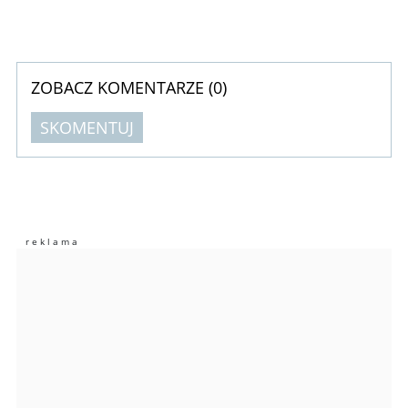
ZOBACZ KOMENTARZE (
0
)
SKOMENTUJ
Komentarze (
0
)
Nie znaleziono komentarzy
Zostaw swoje komentarze
Imię (Wymagane)
Anuluj
Prześlij komentarz