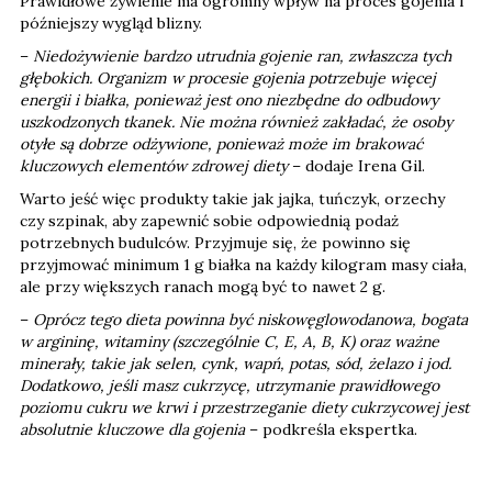
Prawidłowe żywienie ma ogromny wpływ na proces gojenia i
późniejszy wygląd blizny.
–
Niedożywienie bardzo utrudnia gojenie ran, zwłaszcza tych
głębokich. Organizm w procesie gojenia potrzebuje więcej
energii i białka, ponieważ jest ono niezbędne do odbudowy
uszkodzonych tkanek. Nie można również zakładać, że osoby
otyłe są dobrze odżywione, ponieważ może im brakować
kluczowych elementów zdrowej diety
– dodaje Irena Gil.
Warto jeść więc produkty takie jak jajka, tuńczyk, orzechy
czy szpinak, aby zapewnić sobie odpowiednią podaż
potrzebnych budulców. Przyjmuje się, że powinno się
przyjmować minimum 1 g białka na każdy kilogram masy ciała,
ale przy większych ranach mogą być to nawet 2 g.
–
Oprócz tego dieta powinna być niskowęglowodanowa, bogata
w argininę, witaminy (szczególnie C, E, A, B, K) oraz ważne
minerały, takie jak selen, cynk, wapń, potas, sód, żelazo i jod.
Dodatkowo, jeśli masz cukrzycę, utrzymanie prawidłowego
poziomu cukru we krwi i przestrzeganie diety cukrzycowej jest
absolutnie kluczowe dla gojenia
– podkreśla ekspertka.