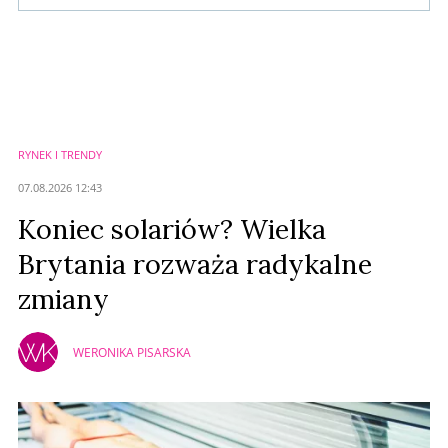
Komentarze (
0
)
Nie znaleziono komentarzy
Zostaw swoje komentarze
Imię (Wymagane)
RYNEK I TRENDY
Anuluj
07.08.2026 12:43
Prześlij komentarz
Koniec solariów? Wielka
Brytania rozważa radykalne
zmiany
WERONIKA PISARSKA