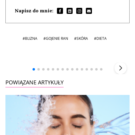
Napisz do mnie:
#BLIZNA
#GOJENIE RAN
#SKÓRA
#DIETA
Andrzej i Marta Sterniccy
Marta i
▶
POWIĄZANE ARTYKUŁY