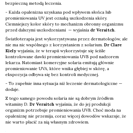
bezpieczną metodą leczenia.
- Każda opalenizna uzyskana pod wpływem słońca lub
promieniowania UV jest oznaką uszkodzenia skóry.
Ciemniejszy kolor skóry to mechanizm obronny organizmu
przed dalszymi uszkodzeniami — wyjaśnia
dr Veraitch
.
Światłoterapia jest wykorzystywana przez dermatologów, ale
nie ma nic wspólnego z korzystaniem z solarium.
Dr Clare
Kiely
wyjaśnia, że w terapii wykorzystuje się ściśle
kontrolowane dawki promieniowania UVB pod nadzorem
lekarza. Natomiast komercyjne solaria emitują głównie
promieniowanie UVA, które wnika głębiej w skórę, a
ekspozycja odbywa się bez kontroli medycznej.
- To zupełnie inna sytuacja niż leczenie dermatologiczne —
dodaje.
Z tego samego powodu solaria nie są dobrym źródłem
witaminy D.
Dr Veraitch
wyjaśnia, że do jej produkcji
organizm potrzebuje promieniowania UVB. Choć moda na
opaleniznę nie przemija, coraz więcej dowodów wskazuje, że
nie warto płacić za nią własnym zdrowiem.