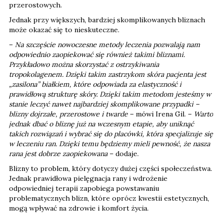
przerostowych.
Jednak przy większych, bardziej skomplikowanych bliznach
może okazać się to nieskuteczne.
–
Na szczęście nowoczesne metody leczenia pozwalają nam
odpowiednio zaopiekować się również takimi bliznami.
Przykładowo można skorzystać z ostrzykiwania
tropokolagenem. Dzięki takim zastrzykom skóra pacjenta jest
„zasilona” białkiem, które odpowiada za elastyczność i
prawidłową strukturę skóry. Dzięki takim metodom jesteśmy w
stanie leczyć nawet najbardziej skomplikowane przypadki –
blizny dojrzałe, przerostowe i twarde
– mówi Irena Gil. –
Warto
jednak dbać o bliznę już na wczesnym etapie, aby uniknąć
takich rozwiązań i wybrać się do placówki, która specjalizuje się
w leczeniu ran. Dzięki temu będziemy mieli pewność, że nasza
rana jest dobrze zaopiekowana
– dodaje.
Blizny to problem, który dotyczy dużej części społeczeństwa.
Jednak prawidłowa pielęgnacja rany i wdrożenie
odpowiedniej terapii zapobiega powstawaniu
problematycznych blizn, które oprócz kwestii estetycznych,
mogą wpływać na zdrowie i komfort życia.