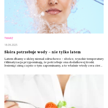
TWARZ
18.09.2025
Skóra potrzebuje wody – nie tylko latem
Latem dbamy o skórę niemal odruchowo – słońce, wysokie temperatury
i klimatyzacja przypominają, że potrzebuje ona dodatkowej troski.
Jesienią i zimą często o tym zapominamy, a to właśnie wtedy cera cierpi
najbardziej, bowiem suche powietrze z kaloryferów, zimny wiatr i nagłe
zmiany temperatur sprawiają, że skóra traci wilgoć szybciej niż podczas
upałów. Jakie są tego efekty?