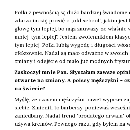
Polki z pewnością są dużo bardziej świadome 
zdarza im się prosić o „old school”, jakim jest
głowę tym lepiej, bo mąż zauważy, że właśnie 
mniej, tym lepiej". Jestem zwolennikiem klas
tym lepiej! Polki lubią wygodę i długości wło
efektownie. Nadal są mało odważne w swoich de
zmiany i odejście od mało już modnych fryzur
Zaskoczył mnie Pan. Słyszałam zawsze opinie,
otwarte na zmiany. A polscy mężczyźni - cz
na świecie?
Myślę, że czasem mężczyźni nawet wyprzedzają
siebie. Zmienili to barberzy, ponieważ wcześni
zaniedbany. Nadal trend "brodatego drwala" ob
używa kremów. Pewnego razu, gdy byłem na wyj