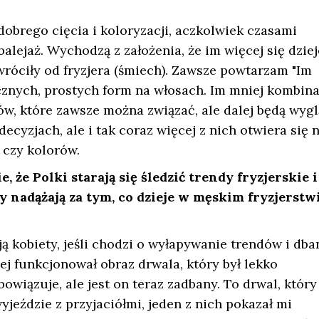
dobrego cięcia i koloryzacji, aczkolwiek czasami
 balejaż. Wychodzą z założenia, że im więcej się dziej
wróciły od fryzjera (śmiech). Zawsze powtarzam "Im
ycznych, prostych form na włosach. Im mniej kombina
sów, które zawsze można związać, ale dalej będą wyg
cyzjach, ale i tak coraz więcej z nich otwiera się 
 czy kolorów.
 że Polki starają się śledzić trendy fryzjerskie i
y nadążają za tym, co dzieje w męskim fryzjerstw
 kobiety, jeśli chodzi o wyłapywanie trendów i dba
ej funkcjonował obraz drwala, który był lekko
owiązuje, ale jest on teraz zadbany. To drwal, który
eździe z przyjaciółmi, jeden z nich pokazał mi