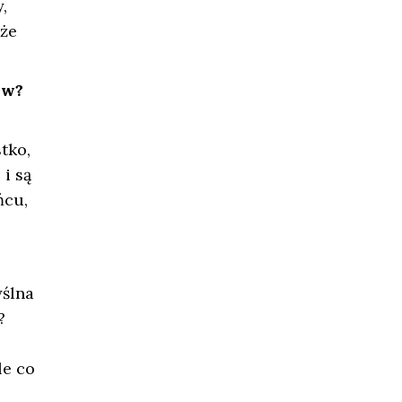
,
 że
ów?
tko,
 i są
ńcu,
yślna
?
le co