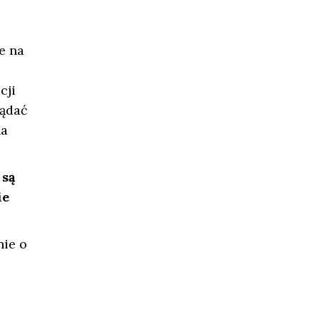
e na
cji
lądać
na
 są
ie
nie o