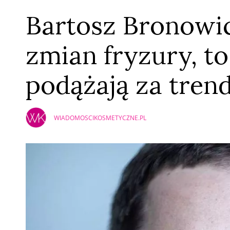
Bartosz Bronowick
zmian fryzury, t
podążają za tren
WIADOMOSCIKOSMETYCZNE.PL