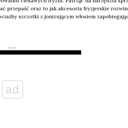
reowaniu ciekawych fryzur. Patrząc na narzędzia spr
ać przepaść oraz to jak akcesoria fryzjerskie rozwin
ociażby szczotki z jonizującym włosiem zapobiegaj
REKLAMA
ad