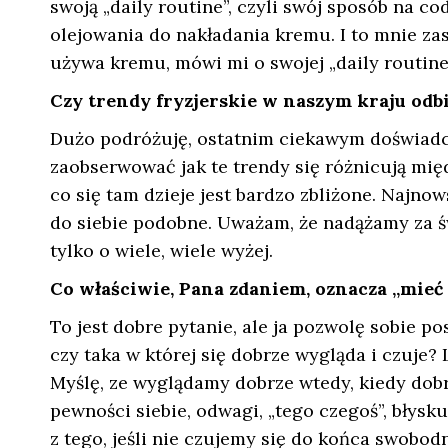
swoją „daily routine”, czyli swój sposób na c
olejowania do nakładania kremu. I to mnie zas
używa kremu, mówi mi o swojej „daily routine
Czy trendy fryzjerskie w naszym kraju odb
Dużo podróżuję, ostatnim ciekawym doświadc
zaobserwować jak te trendy się różnicują mię
co się tam dzieje jest bardzo zbliżone. Najnows
do siebie podobne. Uważam, że nadążamy za ś
tylko o wiele, wiele wyżej.
Co właściwie, Pana zdaniem, oznacza „mieć 
To jest dobre pytanie, ale ja pozwolę sobie p
czy taka w której się dobrze wygląda i czuje?
Myślę, ze wyglądamy dobrze wtedy, kiedy dobr
pewności siebie, odwagi, „tego czegoś”, błys
z tego, jeśli nie czujemy się do końca swobo