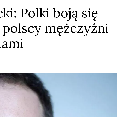
i: Polki boją się
o polscy mężczyźni
dami