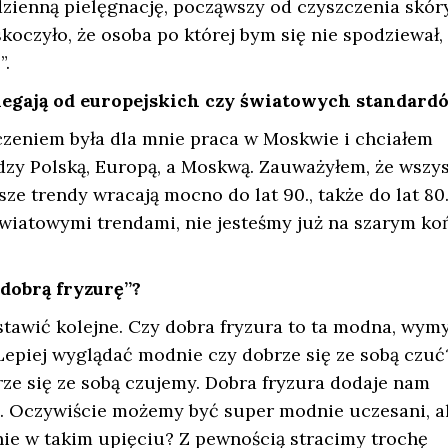
odzienną pielęgnację, począwszy od czyszczenia skóry
koczyło, że osoba po której bym się nie spodziewał,
”.
iegają od europejskich czy światowych standard
zeniem była dla mnie praca w Moskwie i chciałem
dzy Polską, Europą, a Moskwą. Zauważyłem, że wszys
ze trendy wracają mocno do lat 90., także do lat 80.
wiatowymi trendami, nie jesteśmy już na szarym ko
dobrą fryzurę”?
ostawić kolejne. Czy dobra fryzura to ta modna, wym
 Lepiej wyglądać modnie czy dobrze się ze sobą czuć
ze się ze sobą czujemy. Dobra fryzura dodaje nam
ku. Oczywiście możemy być super modnie uczesani, a
dnie w takim upięciu? Z pewnością stracimy trochę