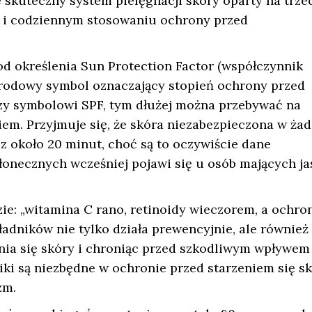
e skuteczny system pielęgnacji skóry oparty na trze
ch i codziennym stosowaniu ochrony przed
 określenia Sun Protection Factor (współczynnik
arodowy symbol oznaczający stopień ochrony przed
zy symbolowi SPF, tym dłużej można przebywać na
em. Przyjmuje się, że skóra niezabezpieczona w ża
z około 20 minut, choć są to oczywiście dane
łonecznych wcześniej pojawi się u osób mających ja
dzie: „witamina C rano, retinoidy wieczorem, a ochro
adników nie tylko działa prewencyjnie, ale również
nia się skóry i chroniąc przed szkodliwym wpływem
iki są niezbędne w ochronie przed starzeniem się sk
zm.