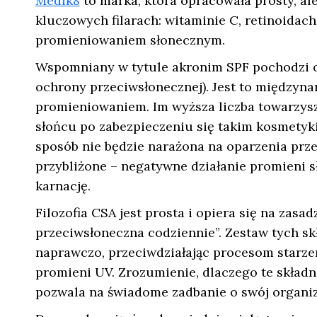
Medik8
to marka, która opracowała prosty, al
kluczowych filarach: witaminie C, retinoida
promieniowaniem słonecznym.
Wspomniany w tytule akronim SPF pochodzi od
ochrony przeciwsłonecznej). Jest to międzyn
promieniowaniem. Im wyższa liczba towarzys
słońcu po zabezpieczeniu się takim kosmetyki
sposób nie będzie narażona na oparzenia prze
przybliżone – negatywne działanie promieni s
karnację.
Filozofia CSA jest prosta i opiera się na zasa
przeciwsłoneczna codziennie”. Zestaw tych skł
naprawczo, przeciwdziałając procesom starze
promieni UV. Zrozumienie, dlaczego te składn
pozwala na świadome zadbanie o swój organi