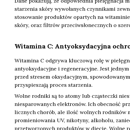
Dane pokazują, że odpowiednia pielęgnacja m
starzenia skóry wywołanych czynnikami zewn
stosowanie produktów opartych na witaminie C
skóry, oraz filtrów przeciwsłonecznych o szer
Witamina C: Antyoksydacyjna ochr
Witamina C odgrywa kluczową rolę w pielęgna
antyoksydacyjne i regeneracyjne. Jest jednym
przed stresem oksydacyjnym, spowodowanym p
przyspieszają proces starzenia.
Wolne rodniki są to atomy lub cząsteczki nie
niesparowanych elektronów. Ich obecność prz
licznych chorób, ale ilość wolnych rodników
promieniowania UV, nikotyny, alkoholu, zani
przetworzonych produktów w diecie. Wolne ro