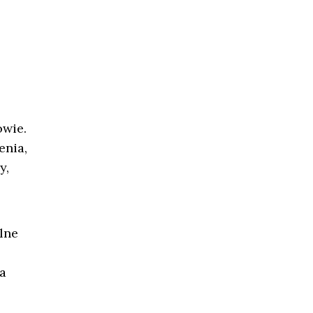
owie.
enia,
y,
lne
a