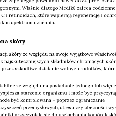
oże zapobiegać powstaniu nawet do 80 proc. oznak
ętrznymi. Właśnie dlatego Medik8 zaleca codzienne
 i retinoidach, które wspierają regenerację i ochr
okim spektrum działania.
ona skóry
cji skóry ze względu na swoje wyjątkowe właściwo
 z najskuteczniejszych składników chroniących skór
rzez szkodliwe działanie wolnych rodników, które
stabilne ze względu na posiadanie jednego lub więce
yspiesza starzenie organizmu i może być przyczyną
 może być kontrolowana – poprzez ograniczanie
eczyszczeń przemysłowych, stresu czy obecności wy
dniki przyczyniają się do uszkadzania komórek skó