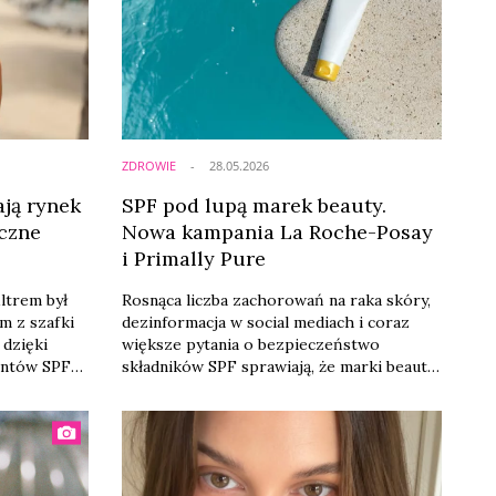
ZDROWIE
28.05.2026
ają rynek
SPF pod lupą marek beauty.
eczne
Nowa kampania La Roche-Posay
i Primally Pure
iltrem był
Rosnąca liczba zachorowań na raka skóry,
m z szafki
dezinformacja w social mediach i coraz
 dzięki
większe pytania o bezpieczeństwo
entów SPF
składników SPF sprawiają, że marki beauty
nnym
coraz mocniej angażują się w edukację
ej.
dotyczącą ochrony przeciwsłonecznej.
tworzeniu
kcji.
iness