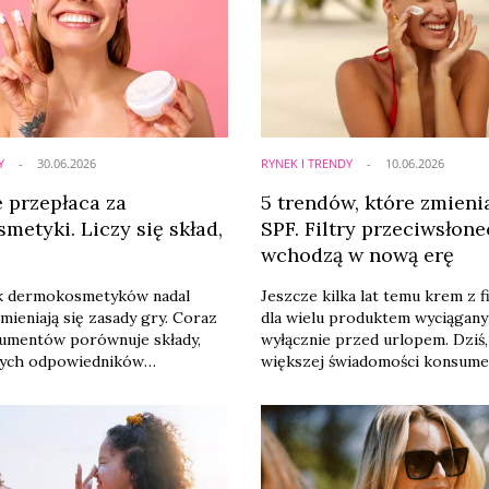
Y
30.06.2026
RYNEK I TRENDY
10.06.2026
e przepłaca za
5 trendów, które zmieni
metyki. Liczy się skład,
SPF. Filtry przeciwsłon
wchodzą w nową erę
ek dermokosmetyków nadal
Jeszcze kilka lat temu krem z f
zmieniają się zasady gry. Coraz
dla wielu produktem wyciągany
sumentów porównuje składy,
wyłącznie przed urlopem. Dziś,
zych odpowiedników
większej świadomości konsum
premium i kupuje kosmetyki
coraz mocniej staje się codzie
mi. Najbardziej wyraźnie widać
elementem rutyny pielęgnacyjn
zedstawicieli pokolenia Z –
Producenci prześcigają się w 
ajnowszego raportu PMR
nowych formatów, tekstur i fun
erts.
Według raportu Cosmetics Bus