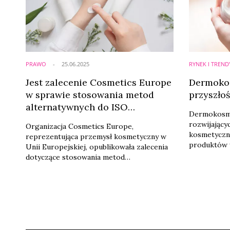
działań edu
PRAWO
25.06.2025
RYNEK I TREND
Jest zalecenie Cosmetics Europe
Dermokos
w sprawie stosowania metod
przyszłoś
alternatywnych do ISO
Dermokosmet
24444:2019 (SPF). Co to oznacza i
rozwijający
Organizacja Cosmetics Europe,
co się z tym wiąże dla branży?
kosmetyczne
reprezentująca przemysł kosmetyczny w
produktów 
Unii Europejskiej, opublikowała zalecenia
świadomości
dotyczące stosowania metod
czynniki de
alternatywnych do ISO: 24444:2019
się zabiegó
określającej standardy oznaczania
współczynnika ochrony przeciwsłonecznej
(SPF) metodą in vivo – czyli na skórze
ochotników.