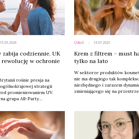
właśnie ta zmiana napędza dyn
wzrost globalnego rynku ochr
przeciwsłonecznej, ...
15.05.2026
CIAŁO
14.07.2025
 zabija codziennie. UK
Krem z filtrem – must h
o rewolucję w ochronie
tylko na lato
W sektorze produktów kosme
nie ma drugiego tak kompleks
rytanii rośnie presja na
niezbędnego i zarazem dynami
ogólnokrajowej strategii
zmieniającego się na przestrzen
zed promieniowaniem UV.
wyrobu jak krem z filtrem. Oc
na grupa All-Party
przeciwsłoneczna z dodatkowej
ry Group on Beauty, Hair &
„ochronnej” awansowała do rol
publikowała raport, w którym
codziennej pielęgnacji: prewen
nanie filtrów
anti-aging.
necznych za produkty
i zdrowotnej oraz
ie szeroko zakrojonych