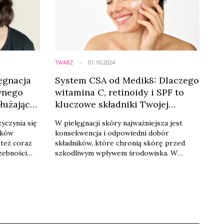
TWARZ
01.10.2024
lęgnacja
System CSA od Medik8: Dlaczego
ywnego
witamina C, retinoidy i SPF to
łużającej
kluczowe składniki Twojej
pielęgnacji skóry?
yczynia się
W pielęgnacji skóry najważniejsza jest
yków
konsekwencja i odpowiedni dobór
też coraz
składników, które chronią skórę przed
zebności
szkodliwym wpływem środowiska. W
zaj
systemie CSA od Medik8 kluczowymi
ging – osób,
elementami są witamina C, retinoidy i SPF,
kórze
które wspólnie tworzą niezawodną tarczę
aradzić.
ochronną. Dlaczego te składniki są tak
ważne w codziennej pielęgnacji skóry?