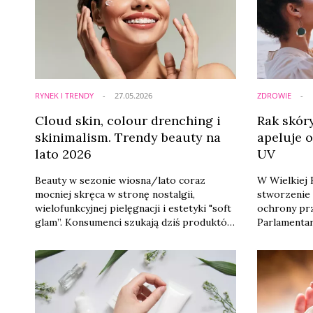
objąć filtrów preferencyjną stawką.
Dyskusja pokazuje jednak szerszy
problem: jak ...
RYNEK I TRENDY
27.05.2026
ZDROWIE
Cloud skin, colour drenching i
Rak skóry
skinimalism. Trendy beauty na
apeluje 
lato 2026
UV
Beauty w sezonie wiosna/lato coraz
W Wielkiej B
mocniej skręca w stronę nostalgii,
stworzenie 
wielofunkcyjnej pielęgnacji i estetyki "soft
ochrony pr
glam”. Konsumenci szukają dziś produktów,
Parlamentar
które nie tylko dobrze wyglądają na
Parliamenta
TikToku, ale również upraszczają
Wellbeing o
codzienną rutynę i odpowiadają na
apeluje o uz
potrzeby skóry.
przeciwsło
profilaktyk
wprowadzen