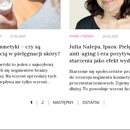
kacyjnych i regulacyjnych.
Y
27.02.2025
RYNEK I TRENDY
24.02.2025
metyki – czy są
Julia Nalepa, Ipsos: Pie
cią w pielęgnacji skóry?
anti-aging i era pozyt
starzenia jako efekt wyd
yki to jeden z najszybciej
się długości życia
ch się segmentów branży
Starzenie się społeczeństw prz
j. Na wzrost sprzedaży tych
do rozwoju segmentu kosmet
wpływa nie tylko wzrost
przeciwstarzeniowych. Żyjemy 
 konsumentów, ale też
dłużej. To powoduje wzrost lic
mograficzne i upowszechnienie
grupy docelowej, którą zazwyc
w estetycznych.
kojarzymy z produktami anti-a
1
2
NASTĘPNY
OSTATNI
które dostrzegają na swojej s
objawy starzenia się i chcą im z