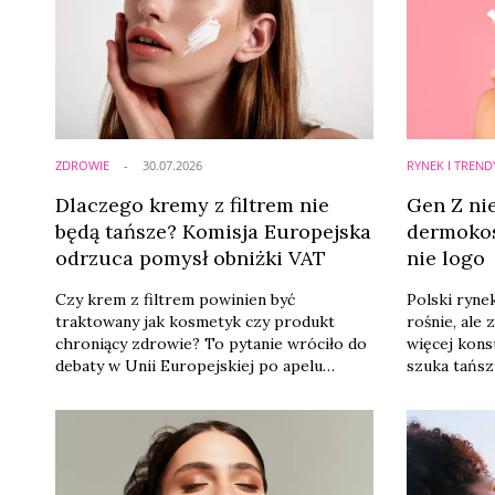
ZDROWIE
30.07.2026
RYNEK I TREND
Dlaczego kremy z filtrem nie
Gen Z ni
będą tańsze? Komisja Europejska
dermokos
odrzuca pomysł obniżki VAT
nie logo
Czy krem z filtrem powinien być
Polski ryn
traktowany jak kosmetyk czy produkt
rośnie, ale 
chroniący zdrowie? To pytanie wróciło do
więcej kon
debaty w Unii Europejskiej po apelu
szuka tańs
irlandzkiego europosła Billy‘ego Kellehera
produktów 
o obniżenie podatku VAT na kosmetyki
poza apteka
przeciwsłoneczne. Komisja Europejska
to wśród pr
odrzuciła jednak ten pomysł, argumentując,
wynika z n
że obowiązujące przepisy nie pozwalają
Market Exp