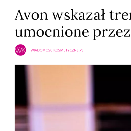
Avon wskazał tr
umocnione przez
WIADOMOSCIKOSMETYCZNE.PL