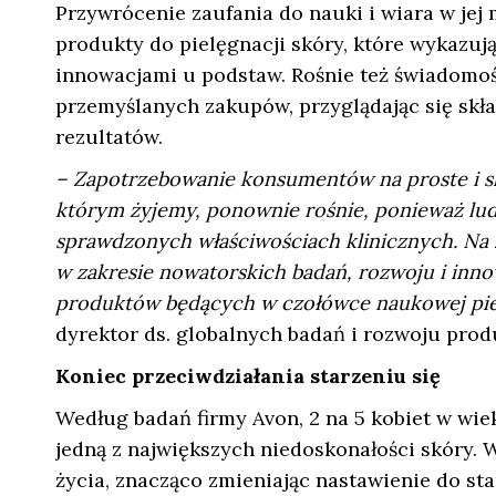
Przywrócenie zaufania do nauki i wiara w jej
produkty do pielęgnacji skóry, które wykazu
innowacjami u podstaw. Rośnie też świadomo
przemyślanych zakupów, przyglądając się skł
rezultatów.
– Zapotrzebowanie konsumentów na proste i sku
którym żyjemy, ponownie rośnie, ponieważ lud
sprawdzonych właściwościach klinicznych. Na z
w zakresie nowatorskich badań, rozwoju i inno
produktów będących w czołówce naukowej pie
dyrektor ds. globalnych badań i rozwoju prod
Koniec przeciwdziałania starzeniu się
Według badań firmy Avon, 2 na 5 kobiet w wiek
jedną z największych niedoskonałości skóry.
życia, znacząco zmieniając nastawienie do star