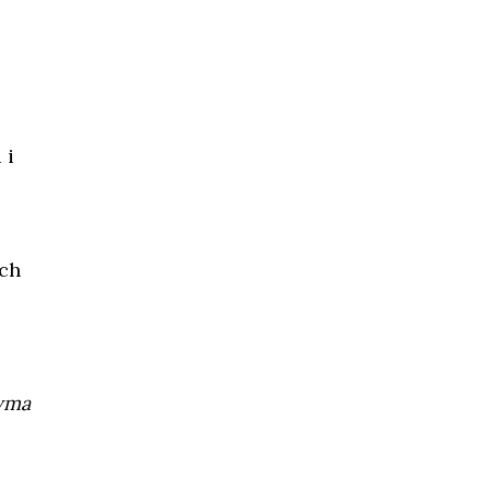
 i
ch
yma