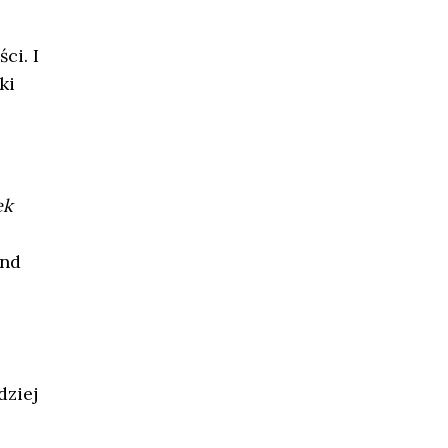
ci. I
ki
ek
and
dziej