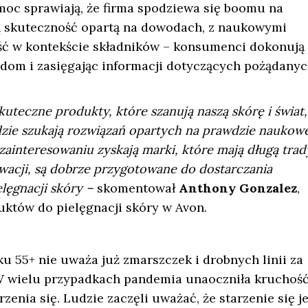
 moc sprawiają, że firma spodziewa się boomu na
ją skuteczność opartą na dowodach, z naukowymi
ść w kontekście składników – konsumenci dokonują
adom i zasięgając informacji dotyczących pożądany
teczne produkty, które szanują naszą skórę i świat,
zie szukają rozwiązań opartych na prawdzie naukowe
ainteresowaniu zyskają marki, które mają długą trad
wacji, są dobrze przygotowane do dostarczania
lęgnacji skóry –
skomentował
Anthony Gonzalez
,
uktów do pielęgnacji skóry w Avon.
u 55+ nie uważa już zmarszczek i drobnych linii za
 W wielu przypadkach pandemia unaoczniła kruchoś
zenia się. Ludzie zaczęli uważać, że starzenie się je