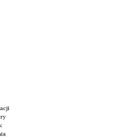
acji
óry
k
ia