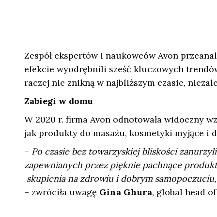
Zespół ekspertów i naukowców Avon przeanal
efekcie wyodrębnili sześć kluczowych trendów
raczej nie znikną w najbliższym czasie, niezal
Zabiegi w domu
W 2020 r. firma Avon odnotowała widoczny w
jak produkty do masażu, kosmetyki myjące i do
–
Po czasie bez towarzyskiej bliskości zanurz
zapewnianych przez pięknie pachnące produkty
skupienia na zdrowiu i dobrym samopoczuciu,
– zwróciła uwagę
Gina Ghura
, global head o