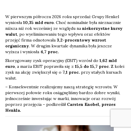
W pierwszym półroczu 2026 roku sprzedaż Grupy Henkel
wyniosła
10,35 mld euro
. Choć nominalnie była nieznacznie
niższa niż rok wcześniej ze względu na
niekorzystne kursy
walut
, po wyeliminowaniu tego wpływu oraz efektów
przejęć firma odnotowała
3,2-procentowy wzrost
organiczny
. W drugim kwartale dynamika była jeszcze
wyższa i wyniosła
4,7 proc.
Skorygowany zysk operacyjny (EBIT) wzrósł do
1,62 mld
euro
, a marża EBIT poprawiła się z
15,5 do 15,7 proc
. Z kolei
zysk na akcję zwiększył się o
7,1
proc.
przy stałych kursach
walut.
– Konsekwentnie realizujemy naszą strategię wzrostu. W
pierwszej połowie roku osiągnęliśmy bardzo dobre wyniki,
jednocześnie inwestując w marki, innowacje oraz rozwój
poprzez przejęcia – podkreślił
Carsten Knobel, prezes
Henkla.