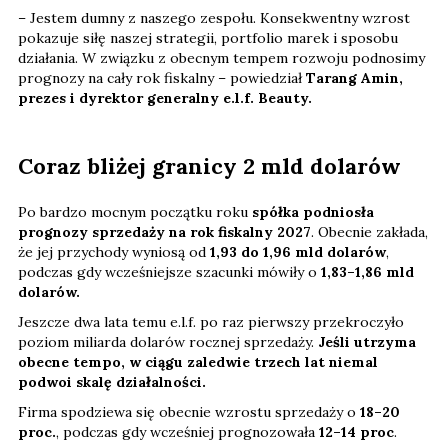
– Jestem dumny z naszego zespołu. Konsekwentny wzrost
pokazuje siłę naszej strategii, portfolio marek i sposobu
działania. W związku z obecnym tempem rozwoju podnosimy
prognozy na cały rok fiskalny – powiedział
Tarang Amin,
prezes i dyrektor generalny e.l.f. Beauty.
Coraz bliżej granicy 2 mld dolarów
Po bardzo mocnym początku roku
spółka podniosła
prognozy sprzedaży na rok fiskalny 2027
. Obecnie zakłada,
że jej przychody wyniosą od
1,93 do 1,96 mld dolarów
,
podczas gdy wcześniejsze szacunki mówiły o
1,83–1,86 mld
dolarów.
Jeszcze dwa lata temu e.l.f. po raz pierwszy przekroczyło
poziom miliarda dolarów rocznej sprzedaży.
Jeśli utrzyma
obecne tempo, w ciągu zaledwie trzech lat niemal
podwoi skalę działalności.
Firma spodziewa się obecnie wzrostu sprzedaży o
18–20
proc.
, podczas gdy wcześniej prognozowała
12–14 proc
.