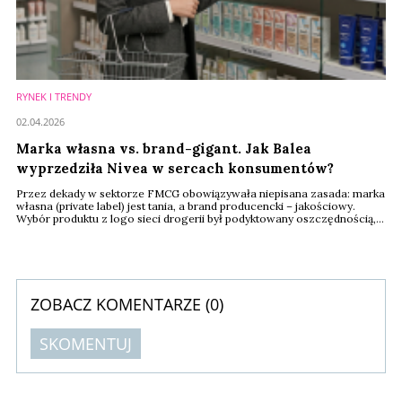
RYNEK I TRENDY
02.04.2026
Marka własna vs. brand-gigant. Jak Balea
wyprzedziła Nivea w sercach konsumentów?
Przez dekady w sektorze FMCG obowiązywała niepisana zasada: marka
własna (private label) jest tania, a brand producencki – jakościowy.
Wybór produktu z logo sieci drogerii był podyktowany oszczędnością,
ale nigdy prestiżem czy wyższą satysfakcją. Jednak dane z 2025 i
początku 2026 roku nie pozostawiają złudzeń: ta era dobiegła końca.
Analiza BrandIndex od YouGov pokazuje, że marka Balea, należąca do
drogerii DM, stała ...
ZOBACZ KOMENTARZE (
0
)
SKOMENTUJ
Komentarze (
0
)