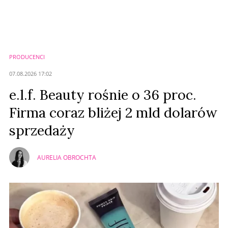
Nie znaleziono komentarzy
Zostaw swoje komentarze
Imię (Wymagane)
PRODUCENCI
Anuluj
07.08.2026 17:02
Prześlij komentarz
e.l.f. Beauty rośnie o 36 proc.
Firma coraz bliżej 2 mld dolarów
sprzedaży
AURELIA OBROCHTA