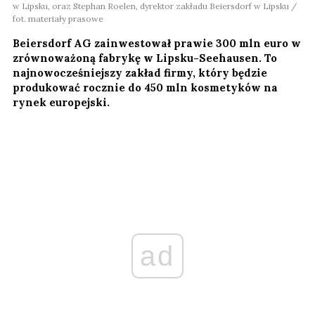
w Lipsku, oraz Stephan Roelen, dyrektor zakładu Beiersdorf w Lipsku /
fot. materiały prasowe
Beiersdorf AG zainwestował prawie 300 mln euro w
zrównoważoną fabrykę w Lipsku-Seehausen. To
najnowocześniejszy zakład firmy, który będzie
produkować rocznie do 450 mln kosmetyków na
rynek europejski.
ad