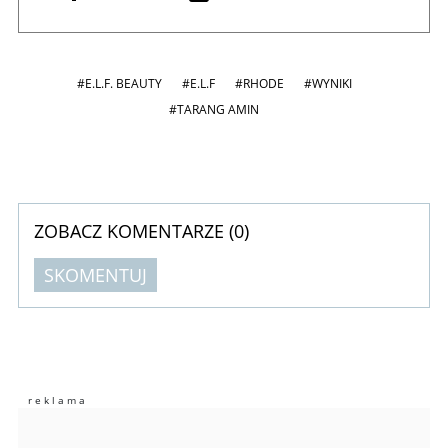
#E.L.F. BEAUTY
#E.L.F
#RHODE
#WYNIKI
#TARANG AMIN
ZOBACZ KOMENTARZE (
0
)
SKOMENTUJ
Komentarze (
0
)
Nie znaleziono komentarzy
Zostaw swoje komentarze
Imię (Wymagane)