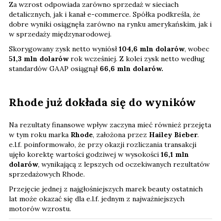
Za wzrost odpowiada zarówno sprzedaż w sieciach
detalicznych, jak i kanał e-commerce. Spółka podkreśla, że
dobre wyniki osiągnęła zarówno na rynku amerykańskim, jak i
w sprzedaży międzynarodowej.
Skorygowany zysk netto wyniósł
104,6 mln dolarów
, wobec
51,3 mln dolarów
rok wcześniej. Z kolei zysk netto według
standardów GAAP osiągnął
66,6 mln dolarów.
Rhode już dokłada się do wyników
Na rezultaty finansowe wpływ zaczyna mieć również przejęta
w tym roku marka
Rhode
, założona przez
Hailey Bieber
.
e.l.f. poinformowało, że przy okazji rozliczania transakcji
ujęło korektę wartości godziwej w wysokości
16,1 mln
dolarów
, wynikającą z lepszych od oczekiwanych rezultatów
sprzedażowych Rhode.
Przejęcie jednej z najgłośniejszych marek beauty ostatnich
lat może okazać się dla e.l.f. jednym z najważniejszych
motorów wzrostu.