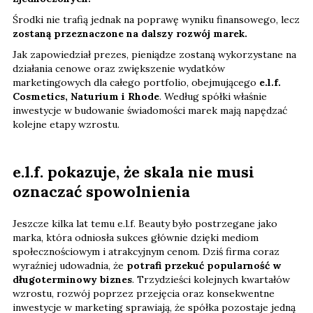
Środki nie trafią jednak na poprawę wyniku finansowego, lecz
zostaną przeznaczone na dalszy rozwój marek.
Jak zapowiedział prezes, pieniądze zostaną wykorzystane na
działania cenowe oraz zwiększenie wydatków
marketingowych dla całego portfolio, obejmującego
e.l.f.
Cosmetics, Naturium i Rhode
. Według spółki właśnie
inwestycje w budowanie świadomości marek mają napędzać
kolejne etapy wzrostu.
e.l.f. pokazuje, że skala nie musi
oznaczać spowolnienia
Jeszcze kilka lat temu e.l.f. Beauty było postrzegane jako
marka, która odniosła sukces głównie dzięki mediom
społecznościowym i atrakcyjnym cenom. Dziś firma coraz
wyraźniej udowadnia, że
potrafi przekuć popularność w
długoterminowy biznes
. Trzydzieści kolejnych kwartałów
wzrostu, rozwój poprzez przejęcia oraz konsekwentne
inwestycje w marketing sprawiają, że spółka pozostaje jedną