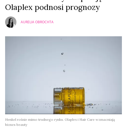
Olaplex podnosi prognozy
AURELIA OBROCHTA
Henkel rośnie mimo trudnego rynku. Olaplex i Hair Care wzmacniają
biznes beauty