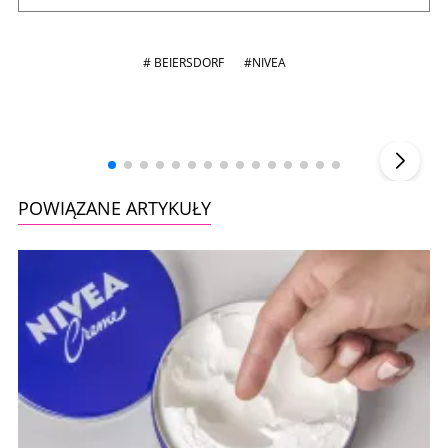
# BEIERSDORF
#NIVEA
Andrzej i Marta Sterniccy
Marta i
▶
POWIĄZANE ARTYKUŁY