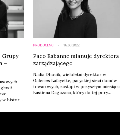
PRODUCENCI
16.03.2022
e Grupy
Paco Rabanne mianuje dyrektora
a –
zarządzającego
Nadia Dhouib, wieloletni dyrektor w
Galeries Lafayette, paryskiej sieci domów
susowych
towarowych, zastąpi w przyszłym miesiącu
głosił
Bastiena Daguzana, który do tej pory
rze
kierował marką Paco Rabanne.
 w historii
nego (CEO)
xecutive
e. Nowym
,
tomiast