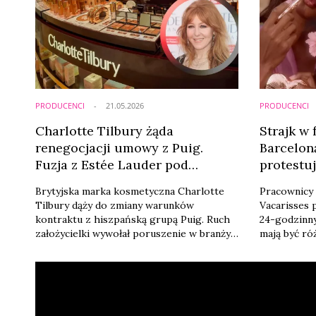
PRODUCENCI
21.05.2026
PRODUCENCI
Charlotte Tilbury żąda
Strajk w
renegocjacji umowy z Puig.
Barcelon
Fuzja z Estée Lauder pod
protestu
znakiem zapytania
płacom
Brytyjska marka kosmetyczna Charlotte
Pracownicy
Tilbury dąży do zmiany warunków
Vacarisses 
kontraktu z hiszpańską grupą Puig. Ruch
24-godzinn
założycielki wywołał poruszenie w branży
mają być ró
beauty, ponieważ może zablokować wartą
grupami pr
miliardy euro fuzję. Jak donosi The
samej firmie
Industry.Beauty, sprawa dotyczy
odroczonych płatności oraz klauzuli
wymuszonej sprzedaży udziałów, której