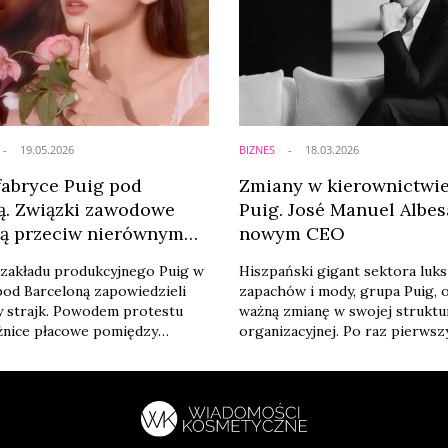
19.05.2026
BIZNES
18.03.2026
 fabryce Puig pod
Zmiany w kierownictwi
ą. Związki zawodowe
Puig. José Manuel Albes
ją przeciw nierównym
nowym CEO
 zakładu produkcyjnego Puig w
Hiszpański gigant sektora luk
pod Barceloną zapowiedzieli
zapachów i mody, grupa Puig, o
y strajk. Powodem protestu
ważną zmianę w swojej struktu
żnice płacowe pomiędzy
organizacyjnej. Po raz pierwszy
acowników zatrudnionych w tej
spółki role dyrektora general
.
oraz prezesa wykonawczego (e
chairman) zostaną rozdzielon
CEO został José Manuel Albesa
dotychczasowy wiceprezes, na