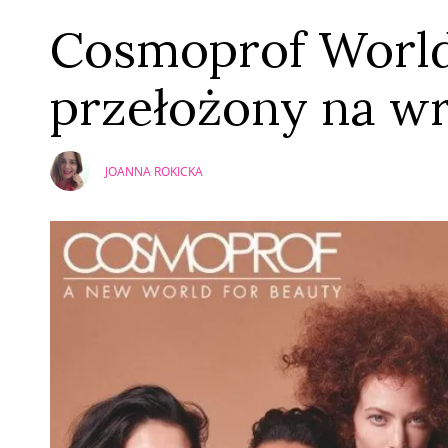
Cosmoprof World
przełożony na wr
JOANNA ROKICKA