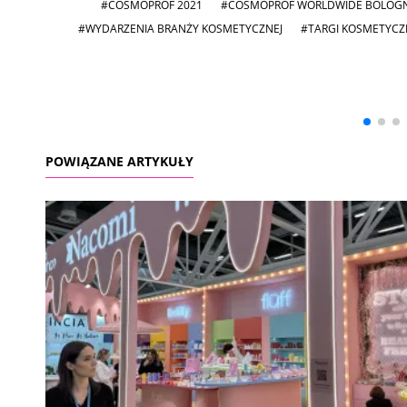
#COSMOPROF 2021
#COSMOPROF WORLDWIDE BOLOG
#WYDARZENIA BRANŻY KOSMETYCZNEJ
#TARGI KOSMETYCZ
Andrzej i Marta
Marta i Andrzej
Sterniccy
Sterniccy
▶
▶
POWIĄZANE ARTYKUŁY