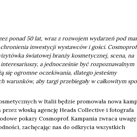
rzez ponad 50 lat, wraz z rozwojem wydarzeń pod ma
chronienia inwestycji wystawców i gości. Cosmoprof
wizytówka światowej branży kosmetycznej, scena, na
interesariuszy, a jednocześnie być rozpoznawalnym
żą się ogromne oczekiwania, dlatego jesteśmy
ch warunków, aby targi przebiegały w całkowitym sp
kosmetycznych w Italii będzie promowała nowa kam
 przez włoską agencję Heads Collective i fotografa
arodowe pokazy Cosmoprof. Kampania zwraca uwagę
rodności, zachęcając nas do odkrycia wszystkich