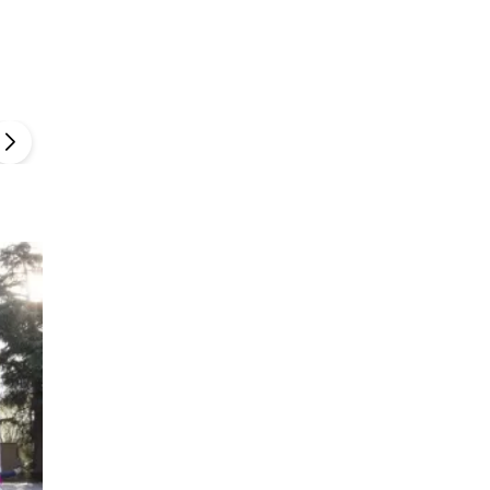
Szefem być Sezon 2
Marcin Przybysz
▶
▶