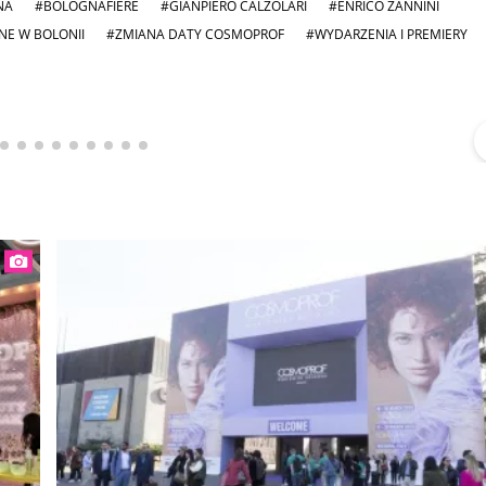
NA
#BOLOGNAFIERE
#GIANPIERO CALZOLARI
#ENRICO ZANNINI
NE W BOLONII
#ZMIANA DATY COSMOPROF
#WYDARZENIA I PREMIERY
Michał Stężalski
FineDiningWeek
▶
▶