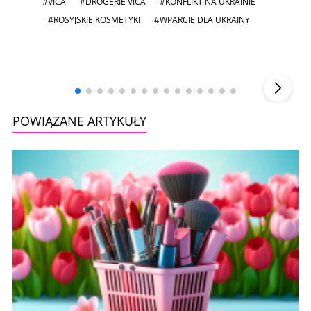
#VICA
#DROGERIE VICA
#KONFLIKT NA UKRAINIE
#ROSYJSKIE KOSMETYKI
#WPARCIE DLA UKRAINY
Andrzej i Marta Sterniccy
Marta i
▶
POWIĄZANE ARTYKUŁY