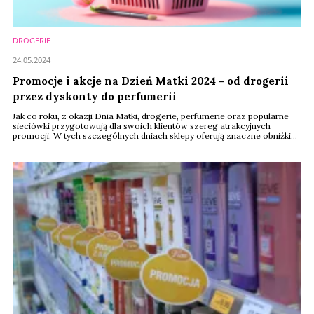
DROGERIE
24.05.2024
Promocje i akcje na Dzień Matki 2024 - od drogerii
przez dyskonty do perfumerii
Jak co roku, z okazji Dnia Matki, drogerie, perfumerie oraz popularne
sieciówki przygotowują dla swoich klientów szereg atrakcyjnych
promocji. W tych szczególnych dniach sklepy oferują znaczne obniżki
cen na produkty, które mogą stać się idealnymi prezentami dla matek –
od luksusowych perfum, przez kosmetyki pielęgnacyjne, aż po
elegancką biżuterię i akcesoria.