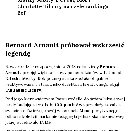
branży beauty. L‘Oréal, Dior i
Charlotte Tilbury na czele rankingu
BoF
Bernard Arnault próbował wskrzesić
legendę
Nowy rozdział rozpoczął się w 2018 roku, kiedy
Bernard
Arnault
przejął większościowy pakiet udziałów w Patou od
Dilesha Mehty
. Rok później marka została oficjalnie
reaktywowana, a stanowisko dyrektora kreatywnego objął
Guillaume Henry
.
Pod jego kierownictwem Patou wróciło do świata luksusowej
mody, budując sieć około
100 punktów
sprzedaży na całym
świecie i odświeżając swój wizerunek. Mimo pozytywnego
odbioru kolekcji marka nie osiągnęła jednak skali biznesowej,
jakiej oczekiwało LVMH.