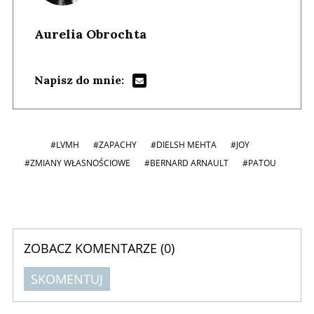
Aurelia Obrochta
Napisz do mnie:
#LVMH
#ZAPACHY
#DIELSH MEHTA
#JOY
#ZMIANY WŁASNOŚCIOWE
#BERNARD ARNAULT
#PATOU
ZOBACZ KOMENTARZE (
0
)
SKOMENTUJ