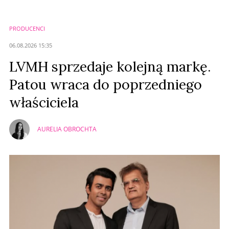
Imię (Wymagane)
PRODUCENCI
Anuluj
06.08.2026 15:35
Prześlij komentarz
LVMH sprzedaje kolejną markę.
Patou wraca do poprzedniego
właściciela
AURELIA OBROCHTA