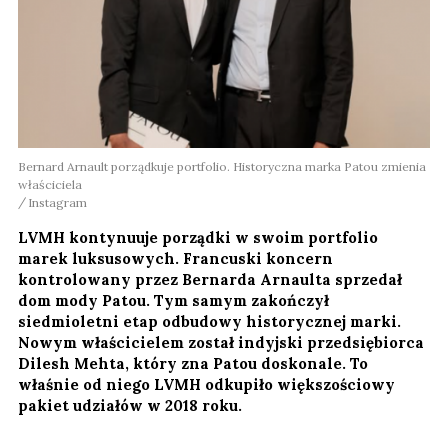
Bernard Arnault porządkuje portfolio. Historyczna marka Patou zmienia
właściciela
Instagram
LVMH kontynuuje porządki w swoim portfolio
marek luksusowych. Francuski koncern
kontrolowany przez Bernarda Arnaulta sprzedał
dom mody Patou. Tym samym zakończył
siedmioletni etap odbudowy historycznej marki.
Nowym właścicielem został indyjski przedsiębiorca
Dilesh Mehta, który zna Patou doskonale. To
właśnie od niego LVMH odkupiło większościowy
pakiet udziałów w 2018 roku.