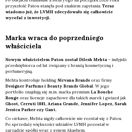
Po odejściu Guillaume‘a Henry‘ego na początku 2026 roku
przyszłość Patou stanęła pod znakiem zapytania.
Teraz
wiadomo już, że LVMH zdecydowało się całkowicie
wycofać z inwestycji.
Marka wraca do poprzedniego
właściciela
Nowym właścicielem Patou został Dilesh Mehta
– indyjski
przedsiębiorca od lat związany z branżą kosmetyczną i
perfumeryjną.
Mehta kontroluje holding
Nirvana Brands
oraz firmy
Designer Parfums i Beauty Brands Global
. W jego
portfolio znajdują się m.in. marka premium
La Bouche
Rouge
oraz licencje zapachowe dla takich marek i gwiazd jak
Ghost, Cerruti 1881, Ariana Grande, Jennifer Lopez, Sarah
Jessica Parker czy Gant.
Co ciekawe, Mehta nigdy całkowicie nie rozstał się z Patou.
Po sprzedaży większości udziałów LVMH pozostał w
zarządzie spółki wraz z synem Akashem.