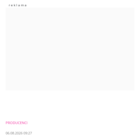
Zostaw swoje komentarze
Imię (Wymagane)
Anuluj
Prześlij komentarz
PRODUCENCI
06.08.2026 09:27