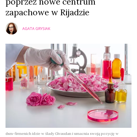
poprzez nowe centrum
zapachowe w Rijadzie
AGATA GRYSIAK
dsm-firmenich idzie w ślady Givaudan i umacnia swoją pozycję w