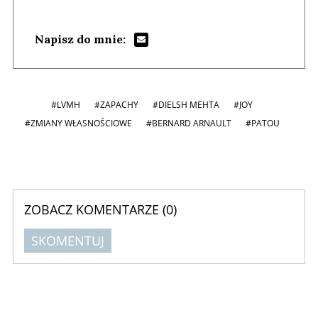
Napisz do mnie:
#LVMH
#ZAPACHY
#DIELSH MEHTA
#JOY
#ZMIANY WŁASNOŚCIOWE
#BERNARD ARNAULT
#PATOU
ZOBACZ KOMENTARZE (
0
)
SKOMENTUJ
Komentarze (
0
)
Nie znaleziono komentarzy