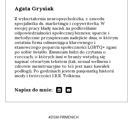
Agata Grysiak
Z wykształcenia neuropsycholożka, z zawodu
specjalistka ds. marketingu i copywriterka. W
swojej pracy kładę nacisk na podkreślanie
odpowiedzialności społecznej biznesu; uparcie i
metodycznie przyspieszam nadejście dnia, w którym
ostatnia firma odmawiająca klarownego i
stanowczego poparcia społeczności LGBTQ+ zgasi
po sobie światło. Zmuszam ludzi do czytania o
rzeczach, o których inni w branży wstydzą się
napisać otwartym tekstem (tak, sexual wellness i
zdrowie menstruacyjne to też jest nasz kawałek
podłogi). Po godzinach jestem pasjonatką historii
mody i twórczości J.R.R. Tolkiena.
Napisz do mnie:
#DSM-FIRMENICH