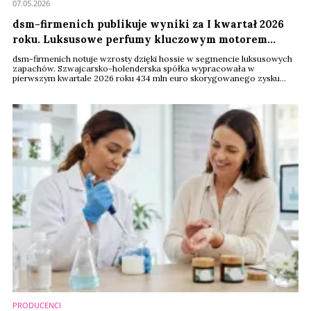
07.05.2026
dsm-firmenich publikuje wyniki za I kwartał 2026
roku. Luksusowe perfumy kluczowym motorem
wzrostu
dsm-firmenich notuje wzrosty dzięki hossie w segmencie luksusowych
zapachów. Szwajcarsko-holenderska spółka wypracowała w
pierwszym kwartale 2026 roku 434 mln euro skorygowanego zysku
EBITDA, co pozwoliło nieznacznie przebić oczekiwania analityków –
donosi Fashion Network. Mimo dobrych wyników sprzedażowych,
marża firmy spadła do 19,1 proc. pod wpływem drożejącego transportu
oraz wysokich kosztów energii.
PRODUCENCI