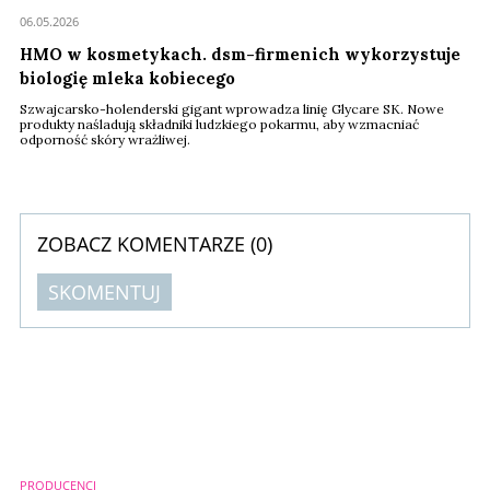
06.05.2026
HMO w kosmetykach. dsm-firmenich wykorzystuje
biologię mleka kobiecego
Szwajcarsko-holenderski gigant wprowadza linię Glycare SK. Nowe
produkty naśladują składniki ludzkiego pokarmu, aby wzmacniać
odporność skóry wrażliwej.
ZOBACZ KOMENTARZE (
0
)
SKOMENTUJ
Komentarze (
0
)
Nie znaleziono komentarzy
Zostaw swoje komentarze
Imię (Wymagane)
PRODUCENCI