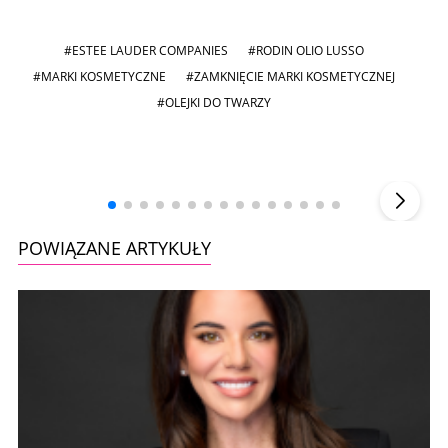
#ESTEE LAUDER COMPANIES
#RODIN OLIO LUSSO
#MARKI KOSMETYCZNE
#ZAMKNIĘCIE MARKI KOSMETYCZNEJ
#OLEJKI DO TWARZY
Andrzej i Marta Sterniccy
Marta i
▶
POWIĄZANE ARTYKUŁY