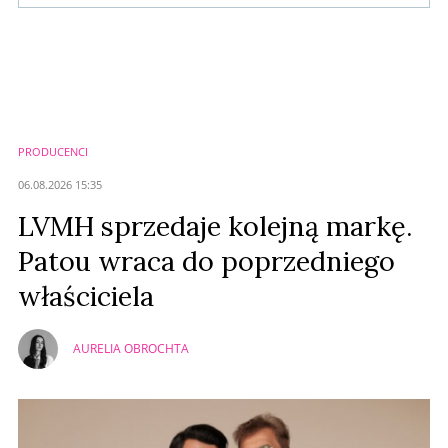
Komentarze (
0
)
Nie znaleziono komentarzy
Zostaw swoje komentarze
Imię (Wymagane)
PRODUCENCI
Anuluj
06.08.2026 15:35
Prześlij komentarz
LVMH sprzedaje kolejną markę.
Patou wraca do poprzedniego
właściciela
AURELIA OBROCHTA