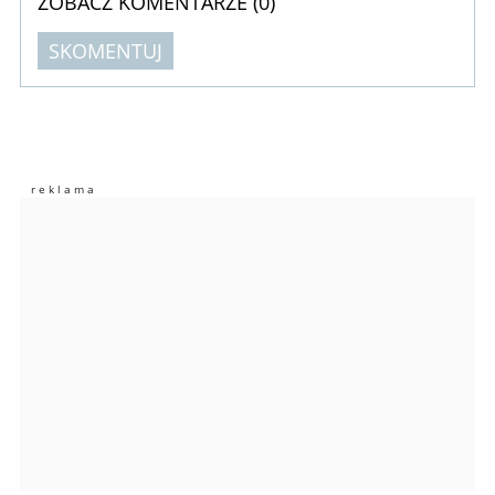
ZOBACZ KOMENTARZE (
0
)
SKOMENTUJ
Komentarze (
0
)
Nie znaleziono komentarzy
Zostaw swoje komentarze
Imię (Wymagane)
Anuluj
Prześlij komentarz