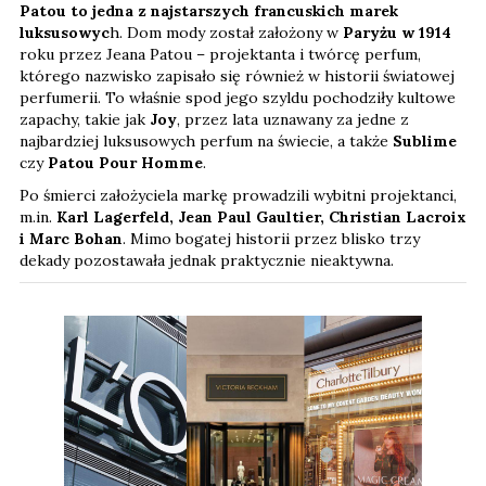
Patou to jedna z najstarszych francuskich marek
luksusowyc
h. Dom mody został założony w
Paryżu w 1914
roku przez Jeana Patou – projektanta i twórcę perfum,
którego nazwisko zapisało się również w historii światowej
perfumerii. To właśnie spod jego szyldu pochodziły kultowe
zapachy, takie jak
Joy
, przez lata uznawany za jedne z
najbardziej luksusowych perfum na świecie, a także
Sublime
czy
Patou Pour Homme
.
Po śmierci założyciela markę prowadzili wybitni projektanci,
m.in.
Karl Lagerfeld, Jean Paul Gaultier, Christian Lacroix
i Marc Bohan
. Mimo bogatej historii przez blisko trzy
dekady pozostawała jednak praktycznie nieaktywna.