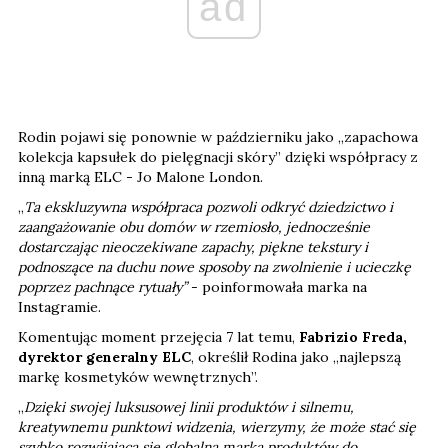
ad
Rodin pojawi się ponownie w październiku jako „zapachowa
kolekcja kapsułek do pielęgnacji skóry” dzięki współpracy z
inną marką ELC - Jo Malone London.
„
Ta ekskluzywna współpraca pozwoli odkryć dziedzictwo i
zaangażowanie obu domów w rzemiosło, jednocześnie
dostarczając nieoczekiwane zapachy, piękne tekstury i
podnoszące na duchu nowe sposoby na zwolnienie i ucieczkę
poprzez pachnące rytuały”
- poinformowała marka na
Instagramie.
Komentując moment przejęcia 7 lat temu,
Fabrizio Freda,
dyrektor generalny ELC
, określił Rodina jako „najlepszą
markę kosmetyków wewnętrznych”.
„
Dzięki swojej luksusowej linii produktów i silnemu,
kreatywnemu punktowi widzenia, wierzymy, że może stać się
szybko rozwijającą się globalną marką produktów do