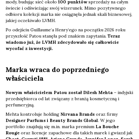
mody, budując sieć około
100 punktów
sprzedaży na całym
świecie i odświeżając swój wizerunek. Mimo pozytywnego
odbioru kolekcji marka nie osiągnęła jednak skali biznesowej,
jakiej oczekiwało LVMH.
Po odejściu Guillaume‘a Henry‘ego na początku 2026 roku
przyszłość Patou stanęła pod znakiem zapytania.
Teraz
wiadomo już, że LVMH zdecydowało się całkowicie
wycofać z inwestycji.
Marka wraca do poprzedniego
właściciela
Nowym właścicielem Patou został Dilesh Mehta
– indyjski
przedsiębiorca od lat związany z branżą kosmetyczną i
perfumeryjną.
Mehta kontroluje holding
Nirvana Brands
oraz firmy
Designer Parfums i Beauty Brands Global
. W jego
portfolio znajdują się m.in. marka premium
La Bouche
Rouge
oraz licencje zapachowe dla takich marek i gwiazd jak