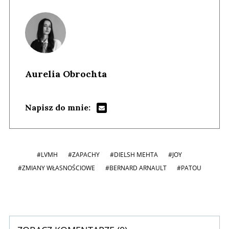
Aurelia Obrochta
Napisz do mnie:
#LVMH
#ZAPACHY
#DIELSH MEHTA
#JOY
#ZMIANY WŁASNOŚCIOWE
#BERNARD ARNAULT
#PATOU