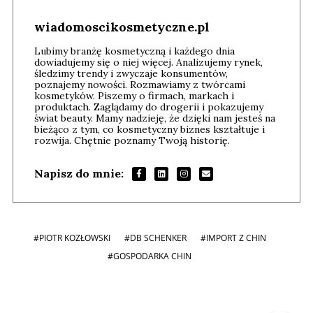
wiadomoscikosmetyczne.pl
Lubimy branżę kosmetyczną i każdego dnia
dowiadujemy się o niej więcej. Analizujemy rynek,
śledzimy trendy i zwyczaje konsumentów,
poznajemy nowości. Rozmawiamy z twórcami
kosmetyków. Piszemy o firmach, markach i
produktach. Zaglądamy do drogerii i pokazujemy
świat beauty. Mamy nadzieję, że dzięki nam jesteś na
bieżąco z tym, co kosmetyczny biznes kształtuje i
rozwija. Chętnie poznamy Twoją historię.
Napisz do mnie:
#PIOTR KOZŁOWSKI
#DB SCHENKER
#IMPORT Z CHIN
#GOSPODARKA CHIN
Andrzej i Marta Sterniccy
Marta i
▶