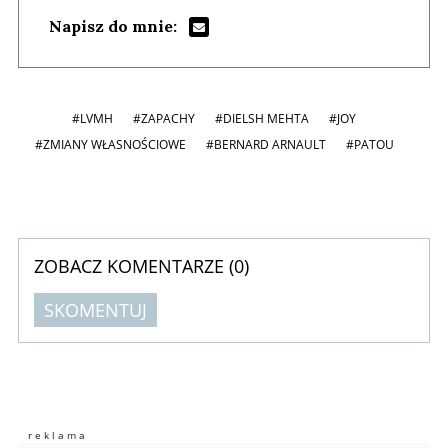
Napisz do mnie:
#LVMH
#ZAPACHY
#DIELSH MEHTA
#JOY
#ZMIANY WŁASNOŚCIOWE
#BERNARD ARNAULT
#PATOU
ZOBACZ KOMENTARZE (
0
)
SKOMENTUJ
Komentarze (
0
)
Nie znaleziono komentarzy
Zostaw swoje komentarze
Imię (Wymagane)