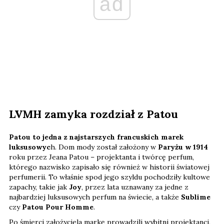
ad
LVMH zamyka rozdział z Patou
Patou to jedna z najstarszych francuskich marek
luksusowyc
h. Dom mody został założony w
Paryżu w 1914
roku przez Jeana Patou – projektanta i twórcę perfum,
którego nazwisko zapisało się również w historii światowej
perfumerii. To właśnie spod jego szyldu pochodziły kultowe
zapachy, takie jak
Joy
, przez lata uznawany za jedne z
najbardziej luksusowych perfum na świecie, a także
Sublime
czy
Patou Pour Homme
.
Po śmierci założyciela markę prowadzili wybitni projektanci,