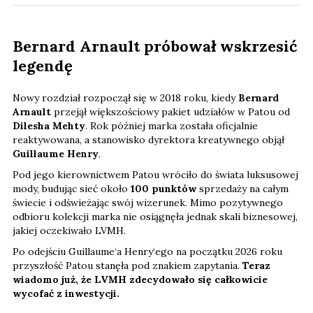
Bernard Arnault próbował wskrzesić
legendę
Nowy rozdział rozpoczął się w 2018 roku, kiedy
Bernard
Arnault
przejął większościowy pakiet udziałów w Patou od
Dilesha Mehty
. Rok później marka została oficjalnie
reaktywowana, a stanowisko dyrektora kreatywnego objął
Guillaume Henry
.
Pod jego kierownictwem Patou wróciło do świata luksusowej
mody, budując sieć około
100 punktów
sprzedaży na całym
świecie i odświeżając swój wizerunek. Mimo pozytywnego
odbioru kolekcji marka nie osiągnęła jednak skali biznesowej,
jakiej oczekiwało LVMH.
Po odejściu Guillaume‘a Henry‘ego na początku 2026 roku
przyszłość Patou stanęła pod znakiem zapytania.
Teraz
wiadomo już, że LVMH zdecydowało się całkowicie
wycofać z inwestycji.