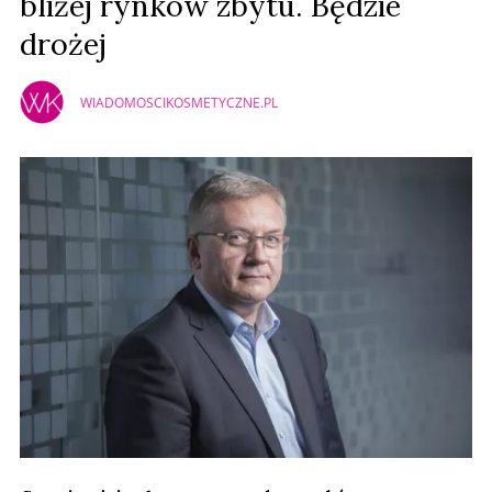
bliżej rynków zbytu. Będzie
drożej
WIADOMOSCIKOSMETYCZNE.PL