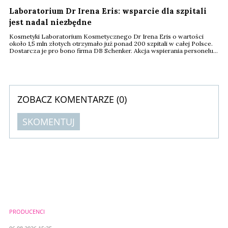
Laboratorium Dr Irena Eris: wsparcie dla szpitali
jest nadal niezbędne
Kosmetyki Laboratorium Kosmetycznego Dr Irena Eris o wartości
około 1,5 mln złotych otrzymało już ponad 200 szpitali w całej Polsce.
Dostarcza je pro bono firma DB Schenker. Akcja wspierania personelu
medycznego trwa nadal.
ZOBACZ KOMENTARZE (
0
)
SKOMENTUJ
Komentarze (
0
)
Nie znaleziono komentarzy
Zostaw swoje komentarze
Imię (Wymagane)
PRODUCENCI
Anuluj