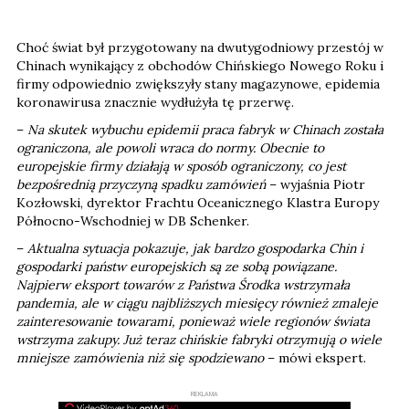
Choć świat był przygotowany na dwutygodniowy przestój w
Chinach wynikający z obchodów Chińskiego Nowego Roku i
firmy odpowiednio zwiększyły stany magazynowe, epidemia
koronawirusa znacznie wydłużyła tę przerwę.
–
Na skutek wybuchu epidemii praca fabryk w Chinach została
ograniczona, ale powoli wraca do normy. Obecnie to
europejskie firmy działają w sposób ograniczony, co jest
bezpośrednią przyczyną spadku zamówień
– wyjaśnia
Piotr
Kozłowski
, dyrektor Frachtu Oceanicznego Klastra Europy
Północno-Wschodniej w DB Schenker.
–
Aktualna sytuacja pokazuje, jak bardzo gospodarka Chin i
gospodarki państw europejskich są ze sobą powiązane.
Najpierw eksport towarów z Państwa Środka wstrzymała
pandemia, ale w ciągu najbliższych miesięcy również zmaleje
zainteresowanie towarami, ponieważ wiele regionów świata
wstrzyma zakupy. Już teraz chińskie fabryki otrzymują o wiele
mniejsze zamówienia niż się spodziewano
– mówi ekspert.
REKLAMA