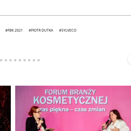
#FBK 2021
#PIOTR DUTKA
#SYLVECO
Michał Stężalski
FineDiningWeek
▶
▶