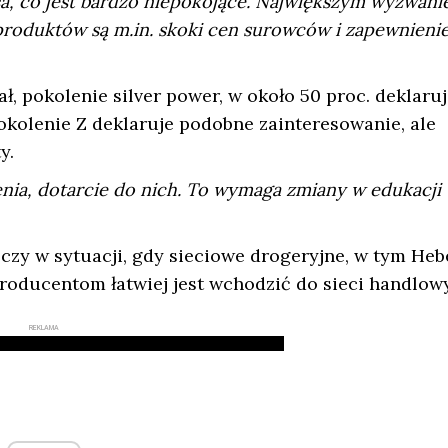
usa, co jest bardzo niepokojące. Największym wyzwan
roduktów są m.in. skoki cen surowców i zapewnieni
, pokolenie silver power, w około 50 proc. deklaruj
olenie Z deklaruje podobne zainteresowanie, ale
y.
ia, dotarcie do nich. To wymaga zmiany w edukacji
 czy w sytuacji, gdy sieciowe drogeryjne, w tym Heb
roducentom łatwiej jest wchodzić do sieci handlow
REKLAMA