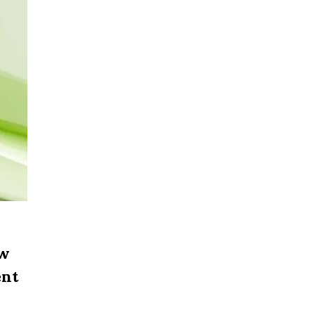
 w
ent