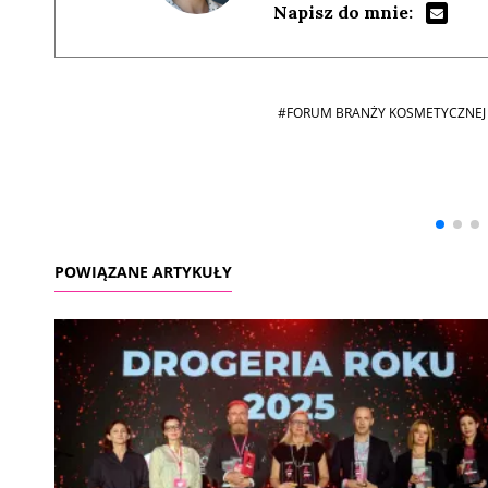
Napisz do mnie:
#FORUM BRANŻY KOSMETYCZNEJ
Andrzej i Marta
Marta i Andrzej
Sterniccy
Sterniccy
▶
▶
POWIĄZANE ARTYKUŁY