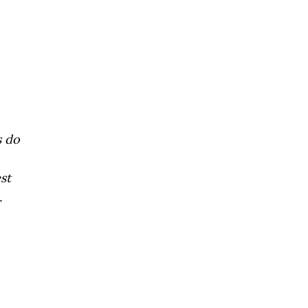
s do
st
.