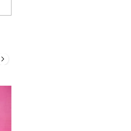
Szefem być Sezon 2
Marcin Przybysz
▶
▶