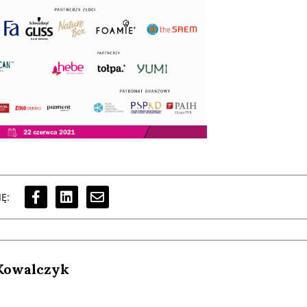
Ę:
Kowalczyk