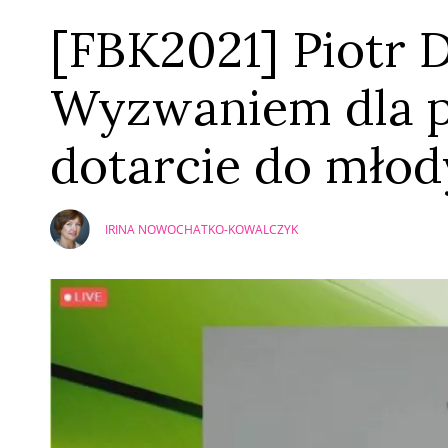
[FBK2021] Piotr D
Wyzwaniem dla p
dotarcie do mło
IRINA NOWOCHATKO-KOWALCZYK