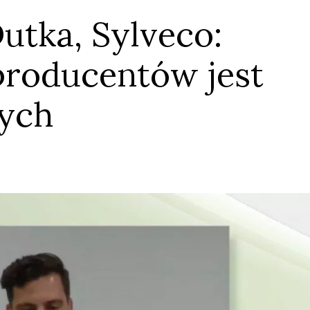
utka, Sylveco:
roducentów jest
dych