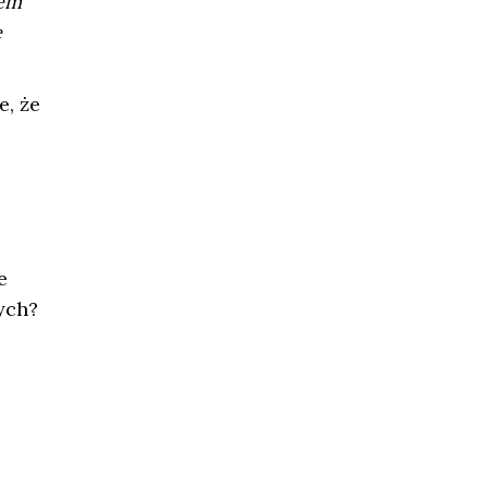
iem
e
e, że
e
ych?