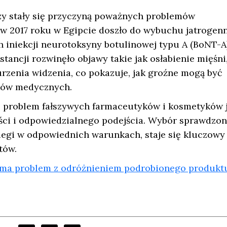
zy stały się przyczyną poważnych problemów
 w 2017 roku w Egipcie doszło do wybuchu jatrogen
iniekcji neurotoksyny botulinowej typu A (BoNT-A)
tancji rozwinęło objawy takie jak osłabienie mięśni
rzenia widzenia, co pokazuje, jak groźne mogą być
tów medycznych.
w, problem fałszywych farmaceutyków i kosmetyków 
ci i odpowiedzialnego podejścia. Wybór sprawdzo
biegi w odpowiednich warunkach, staje się kluczowy
tów.
 ma problem z odróżnieniem podrobionego produkt