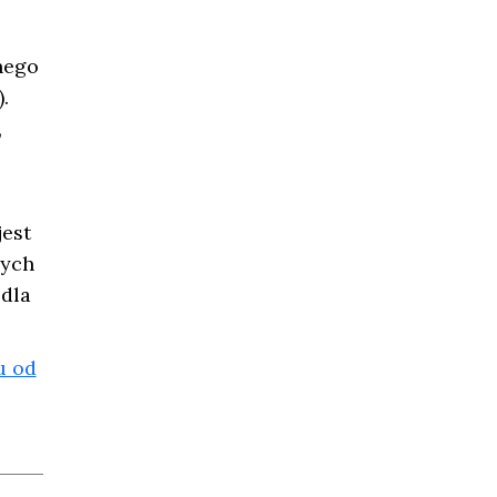
nego
.
,
jest
nych
 dla
u od