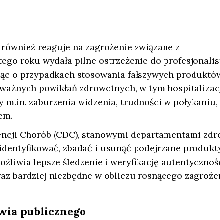
również reaguje na zagrożenie związane z
ego roku wydała pilne ostrzeżenie do profesjonali
jąc o przypadkach stosowania fałszywych produktó
ażnych powikłań zdrowotnych, w tym hospitalizacj
m.in. zaburzenia widzenia, trudności w połykaniu,
em.
wencji Chorób (CDC), stanowymi departamentami zdr
identyfikować, zbadać i usunąć podejrzane produkt
ożliwia lepsze śledzenie i weryfikację autentycznoś
az bardziej niezbędne w obliczu rosnącego zagrożen
wia publicznego