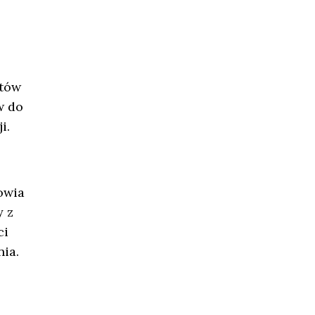
stów
w do
i.
owia
y z
ci
ia.