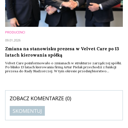
PRODUCENCI
09.01.2026
Zmiana na stanowisku prezesa w Velvet Care po 13
latach kierowania spółką
Velvet Care poinformowało o zmianach w strukturze zarządczej spółki.
Po blisko 13 latach kierowania firmą Artur Pielak przechodzi z funkcji
prezesa do Rady Nadzorczej. W tym okresie przedsiębiorstwo
zwiększyło swoje obroty niemal dziesięciokrotnie – z poziomu nieco
ponad 200 mln zł do blisko 2 mld zł, co przełożyło się na ugruntowanie
pozycji lidera rynku papierowych produktów higienicznych w Europie
Środkowej. Decyzja ma ...
ZOBACZ KOMENTARZE (
0
)
SKOMENTUJ