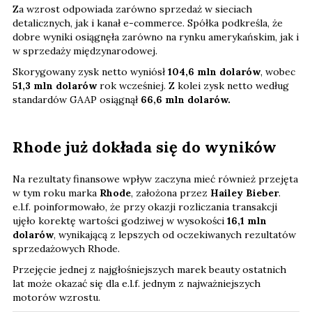
Za wzrost odpowiada zarówno sprzedaż w sieciach
detalicznych, jak i kanał e-commerce. Spółka podkreśla, że
dobre wyniki osiągnęła zarówno na rynku amerykańskim, jak i
w sprzedaży międzynarodowej.
Skorygowany zysk netto wyniósł
104,6 mln dolarów
, wobec
51,3 mln dolarów
rok wcześniej. Z kolei zysk netto według
standardów GAAP osiągnął
66,6 mln dolarów.
Rhode już dokłada się do wyników
Na rezultaty finansowe wpływ zaczyna mieć również przejęta
w tym roku marka
Rhode
, założona przez
Hailey Bieber
.
e.l.f. poinformowało, że przy okazji rozliczania transakcji
ujęło korektę wartości godziwej w wysokości
16,1 mln
dolarów
, wynikającą z lepszych od oczekiwanych rezultatów
sprzedażowych Rhode.
Przejęcie jednej z najgłośniejszych marek beauty ostatnich
lat może okazać się dla e.l.f. jednym z najważniejszych
motorów wzrostu.