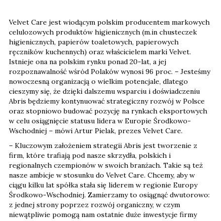
Velvet Care jest wiodącym polskim producentem markowych
celulozowych produktów higienicznych (m.in chusteczek
higienicznych, papierów toaletowych, papierowych
ręczników kuchennych) oraz właścicielem marki Velvet.
Istnieje ona na polskim rynku ponad 20-lat, a jej
rozpoznawalność wśród Polaków wynosi 96 proc. – Jesteśmy
nowoczesną organizacją o wielkim potencjale, dlatego
cieszymy się, że dzięki dalszemu wsparciu i doświadczeniu
Abris będziemy kontynuować strategiczny rozwój w Polsce
oraz stopniowo budować pozycję na rynkach eksportowych
w celu osiągnięcie statusu lidera w Europie Środkowo-
Wschodniej – mówi Artur Pielak, prezes Velvet Care.
– Kluczowym założeniem strategii Abris jest tworzenie z
firm, które trafiają pod nasze skrzydła, polskich i
regionalnych czempionów w swoich branżach. Takie są też
nasze ambicje w stosunku do Velvet Care. Chcemy, aby w
ciągu kilku lat spółka stała się liderem w regionie Europy
Środkowo-Wschodniej. Zamierzamy to osiągnąć dwutorowo:
z jednej strony poprzez rozwój organiczny, w czym
niewątpliwie pomogą nam ostatnie duże inwestycje firmy