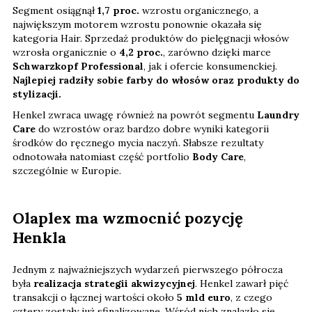
Segment osiągnął
1,7 proc.
wzrostu organicznego, a
największym motorem wzrostu ponownie okazała się
kategoria Hair. Sprzedaż produktów do pielęgnacji włosów
wzrosła organicznie o
4,2 proc.
, zarówno dzięki marce
Schwarzkopf Professional
, jak i ofercie konsumenckiej.
Najlepiej radziły sobie farby do włosów oraz produkty do
stylizacji.
Henkel zwraca uwagę również na powrót segmentu
Laundry
Care
do wzrostów oraz bardzo dobre wyniki kategorii
środków do ręcznego mycia naczyń. Słabsze rezultaty
odnotowała natomiast część portfolio
Body Care
,
szczególnie w Europie.
Olaplex ma wzmocnić pozycję
Henkla
Jednym z najważniejszych wydarzeń pierwszego półrocza
była
realizacja strategii akwizycyjnej
. Henkel zawarł pięć
transakcji o łącznej wartości około
5 mld euro
, z czego
cztery zostały już sfinalizowane. Wśród nich znalazło się