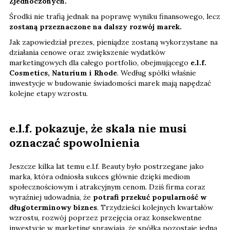
Zjednoczonych.
Środki nie trafią jednak na poprawę wyniku finansowego, lecz
zostaną przeznaczone na dalszy rozwój marek.
Jak zapowiedział prezes, pieniądze zostaną wykorzystane na
działania cenowe oraz zwiększenie wydatków
marketingowych dla całego portfolio, obejmującego
e.l.f.
Cosmetics, Naturium i Rhode
. Według spółki właśnie
inwestycje w budowanie świadomości marek mają napędzać
kolejne etapy wzrostu.
e.l.f. pokazuje, że skala nie musi
oznaczać spowolnienia
Jeszcze kilka lat temu e.l.f. Beauty było postrzegane jako
marka, która odniosła sukces głównie dzięki mediom
społecznościowym i atrakcyjnym cenom. Dziś firma coraz
wyraźniej udowadnia, że
potrafi przekuć popularność w
długoterminowy biznes
. Trzydzieści kolejnych kwartałów
wzrostu, rozwój poprzez przejęcia oraz konsekwentne
inwestycje w marketing sprawiają, że spółka pozostaje jedną