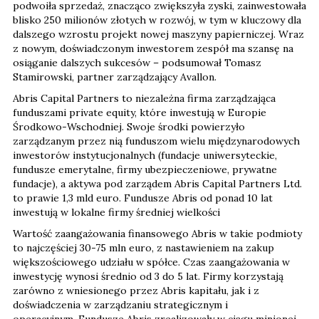
podwoiła sprzedaż, znacząco zwiększyła zyski, zainwestowała
blisko 250 milionów złotych w rozwój, w tym w kluczowy dla
dalszego wzrostu projekt nowej maszyny papierniczej. Wraz
z nowym, doświadczonym inwestorem zespół ma szansę na
osiąganie dalszych sukcesów – podsumował Tomasz
Stamirowski, partner zarządzający Avallon.
Abris Capital Partners to niezależna firma zarządzająca
funduszami private equity, które inwestują w Europie
Środkowo-Wschodniej. Swoje środki powierzyło
zarządzanym przez nią funduszom wielu międzynarodowych
inwestorów instytucjonalnych (fundacje uniwersyteckie,
fundusze emerytalne, firmy ubezpieczeniowe, prywatne
fundacje), a aktywa pod zarządem Abris Capital Partners Ltd.
to prawie 1,3 mld euro. Fundusze Abris od ponad 10 lat
inwestują w lokalne firmy średniej wielkości
Wartość zaangażowania finansowego Abris w takie podmioty
to najczęściej 30-75 mln euro, z nastawieniem na zakup
większościowego udziału w spółce. Czas zaangażowania w
inwestycję wynosi średnio od 3 do 5 lat. Firmy korzystają
zarówno z wniesionego przez Abris kapitału, jak i z
doświadczenia w zarządzaniu strategicznym i
operacyjnym. Fundusze Abris zrealizowały w ciągu minionej