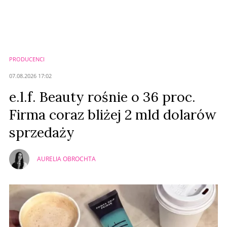
Komentarze (
0
)
Nie znaleziono komentarzy
Zostaw swoje komentarze
Imię (Wymagane)
PRODUCENCI
Anuluj
07.08.2026 17:02
Prześlij komentarz
e.l.f. Beauty rośnie o 36 proc.
Firma coraz bliżej 2 mld dolarów
sprzedaży
AURELIA OBROCHTA