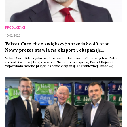
PRODUCENCI
10.02.2026
Velvet Care chce zwiększyć sprzedaż o 40 proc.
Nowy prezes stawia na eksport i ekspansję
zagraniczną
Velvet Care, lider rynku papierowych artykułów higienicznych w Polsce,
wchodzi w nową fazę rozwoju. Nowy prezes spółki, Paweł Bajorek,
zapowiada mocne przyspieszenie ekspansji zagranicznej i budowę
organizacji, której głównym celem biznesowym jest wzrost sprzedaży o
minimum 40 proc. w ciągu trzech lat. Kluczowym motorem tego
wzrostu ma być eksport oraz rozwój mocy produkcyjnych poza Polską
– deklaruje Piotr Bajorek w rozmowie z ...