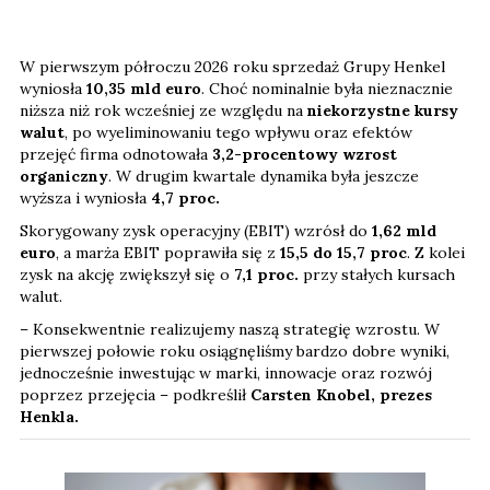
W pierwszym półroczu 2026 roku sprzedaż Grupy Henkel
wyniosła
10,35 mld euro
. Choć nominalnie była nieznacznie
niższa niż rok wcześniej ze względu na
niekorzystne kursy
walut
, po wyeliminowaniu tego wpływu oraz efektów
przejęć firma odnotowała
3,2-procentowy wzrost
organiczny
. W drugim kwartale dynamika była jeszcze
wyższa i wyniosła
4,7 proc.
Skorygowany zysk operacyjny (EBIT) wzrósł do
1,62 mld
euro
, a marża EBIT poprawiła się z
15,5 do 15,7 proc
. Z kolei
zysk na akcję zwiększył się o
7,1
proc.
przy stałych kursach
walut.
– Konsekwentnie realizujemy naszą strategię wzrostu. W
pierwszej połowie roku osiągnęliśmy bardzo dobre wyniki,
jednocześnie inwestując w marki, innowacje oraz rozwój
poprzez przejęcia – podkreślił
Carsten Knobel, prezes
Henkla.