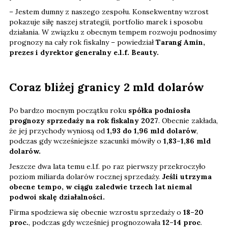
– Jestem dumny z naszego zespołu. Konsekwentny wzrost
pokazuje siłę naszej strategii, portfolio marek i sposobu
działania. W związku z obecnym tempem rozwoju podnosimy
prognozy na cały rok fiskalny – powiedział
Tarang Amin,
prezes i dyrektor generalny e.l.f. Beauty.
Coraz bliżej granicy 2 mld dolarów
Po bardzo mocnym początku roku
spółka podniosła
prognozy sprzedaży na rok fiskalny 2027
. Obecnie zakłada,
że jej przychody wyniosą od
1,93 do 1,96 mld dolarów
,
podczas gdy wcześniejsze szacunki mówiły o
1,83–1,86 mld
dolarów.
Jeszcze dwa lata temu e.l.f. po raz pierwszy przekroczyło
poziom miliarda dolarów rocznej sprzedaży.
Jeśli utrzyma
obecne tempo, w ciągu zaledwie trzech lat niemal
podwoi skalę działalności.
Firma spodziewa się obecnie wzrostu sprzedaży o
18–20
proc.
, podczas gdy wcześniej prognozowała
12–14 proc
.