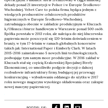
dekady ponad 21 inwestycji w Polsce i w Europie Środkowo-
Wschodniej. Velvet Care to polska firma, będąca jednym z
wiodących producentów celulozowych produktów
higienicznych w Europie Środkowo-Wschodniej,
zatrudniająca obecnie w zakładzie produkcyjnym w Kluczach
k/Olkusza i biurze handlowym w Warszawie ponad 500 osób.
Spółka powstała w 2013 roku, ale należąca do niej kluczewska
papiernia może poszczycić się 120-letnim doświadczeniem w
branży, w tym 17-letnim w ramach globalnych koncernów
takich jak: International Paper i Kimberly Clark. W latach
2015-2016 zainstalowano 5 nowych linii technologicznych,
podwajając tym samym moce produkcyjne. W 2016 zakład w
Kluczach stał się częścią Krakowskiej Specjalnej Strefy
Ekonomicznej, co umożliwiło podjęcie decyzji o dalszej
rozbudowie infrastruktury firmy, budującej jej przewagę
konkurencyjną – wybudowaniu oddanego do użytku w 2017
roku nowego magazynu wysokiego składowania oraz zakupie
nowej maszyny papierniczej.
PODZIEL SIĘ: