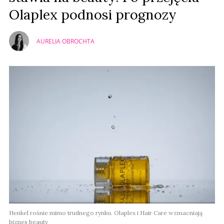
Olaplex podnosi prognozy
AURELIA OBROCHTA
Henkel rośnie mimo trudnego rynku. Olaplex i Hair Care wzmacniają
biznes beauty