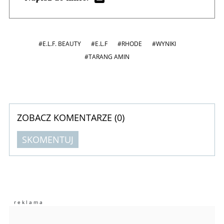
#E.L.F. BEAUTY
#E.L.F
#RHODE
#WYNIKI
#TARANG AMIN
ZOBACZ KOMENTARZE (
0
)
SKOMENTUJ
Komentarze (
0
)
Nie znaleziono komentarzy
Zostaw swoje komentarze
Imię (Wymagane)