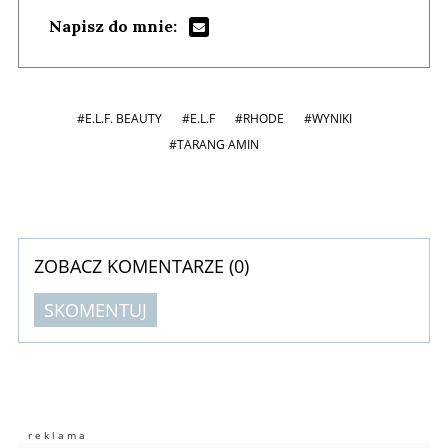
Napisz do mnie:
#E.L.F. BEAUTY
#E.L.F
#RHODE
#WYNIKI
#TARANG AMIN
ZOBACZ KOMENTARZE (
0
)
SKOMENTUJ
Komentarze (
0
)
Nie znaleziono komentarzy
Zostaw swoje komentarze
Imię (Wymagane)