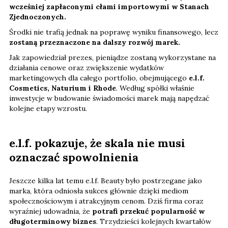
wcześniej zapłaconymi cłami importowymi w Stanach
Zjednoczonych.
Środki nie trafią jednak na poprawę wyniku finansowego, lecz
zostaną przeznaczone na dalszy rozwój marek.
Jak zapowiedział prezes, pieniądze zostaną wykorzystane na
działania cenowe oraz zwiększenie wydatków
marketingowych dla całego portfolio, obejmującego
e.l.f.
Cosmetics, Naturium i Rhode
. Według spółki właśnie
inwestycje w budowanie świadomości marek mają napędzać
kolejne etapy wzrostu.
e.l.f. pokazuje, że skala nie musi
oznaczać spowolnienia
Jeszcze kilka lat temu e.l.f. Beauty było postrzegane jako
marka, która odniosła sukces głównie dzięki mediom
społecznościowym i atrakcyjnym cenom. Dziś firma coraz
wyraźniej udowadnia, że
potrafi przekuć popularność w
długoterminowy biznes
. Trzydzieści kolejnych kwartałów