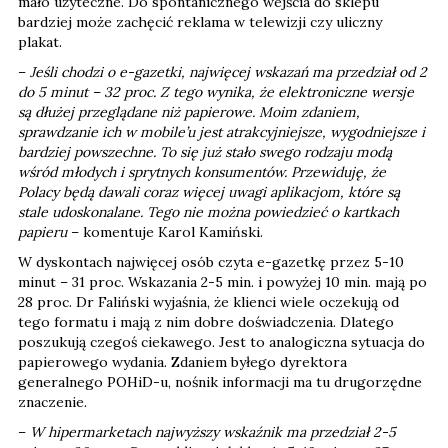
mało użyteczne. Do spontanicznego wejścia do sklepu
bardziej może zachęcić reklama w telewizji czy uliczny
plakat.
–
Jeśli chodzi o e-gazetki, najwięcej wskazań ma przedział od 2
do 5 minut – 32 proc. Z tego wynika, że elektroniczne wersje
są dłużej przeglądane niż papierowe. Moim zdaniem,
sprawdzanie ich w mobile’u jest atrakcyjniejsze, wygodniejsze i
bardziej powszechne. To się już stało swego rodzaju modą
wśród młodych i sprytnych konsumentów. Przewiduję, że
Polacy będą dawali coraz więcej uwagi aplikacjom, które są
stale udoskonalane. Tego nie można powiedzieć o kartkach
papieru
– komentuje Karol Kamiński.
W dyskontach najwięcej osób czyta e-gazetkę przez 5-10
minut – 31 proc. Wskazania 2-5 min. i powyżej 10 min. mają po
28 proc. Dr Faliński wyjaśnia, że klienci wiele oczekują od
tego formatu i mają z nim dobre doświadczenia. Dlatego
poszukują czegoś ciekawego. Jest to analogiczna sytuacja do
papierowego wydania. Zdaniem byłego dyrektora
generalnego POHiD-u, nośnik informacji ma tu drugorzędne
znaczenie.
–
W hipermarketach najwyższy wskaźnik ma przedział 2-5