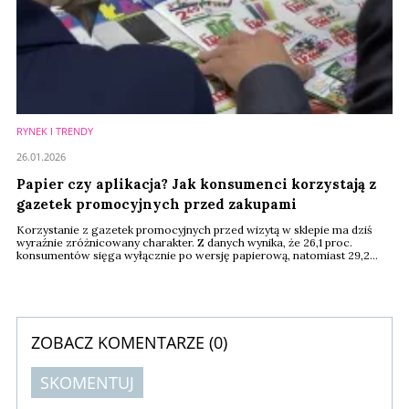
RYNEK I TRENDY
26.01.2026
Papier czy aplikacja? Jak konsumenci korzystają z
gazetek promocyjnych przed zakupami
Korzystanie z gazetek promocyjnych przed wizytą w sklepie ma dziś
wyraźnie zróżnicowany charakter. Z danych wynika, że 26,1 proc.
konsumentów sięga wyłącznie po wersję papierową, natomiast 29,2
proc. korzysta tylko z formy elektronicznej. Najliczniejszą grupę
stanowią jednak osoby, które łączą oba kanały – 44,7 proc.
respondentów deklaruje, że raz wybiera gazetkę drukowaną, a innym
razem jej cyfrowy odpowiednik.
ZOBACZ KOMENTARZE (
0
)
SKOMENTUJ