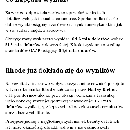
Za wzrost odpowiada zarówno sprzedaż w sieciach
detalicznych, jak i kanał e-commerce. Spółka podkreśla, że
dobre wyniki osiągnęła zarówno na rynku amerykańskim, jak i
w sprzedaży międzynarodowej.
Skorygowany zysk netto wyniósł
104,6 mln dolarów
, wobec
51,3 mln dolarów
rok wcześniej. Z kolei zysk netto według
standardów GAAP osiągnął
66,6 mln dolarów.
Rhode już dokłada się do wyników
Na rezultaty finansowe wpływ zaczyna mieć również przejęta
w tym roku marka
Rhode
, założona przez
Hailey Bieber
.
e.l.f. poinformowało, że przy okazji rozliczania transakcji
ujęło korektę wartości godziwej w wysokości
16,1 mln
dolarów
, wynikającą z lepszych od oczekiwanych rezultatów
sprzedażowych Rhode.
Przejęcie jednej z najgłośniejszych marek beauty ostatnich
lat może okazać się dla e.l.f. jednym z najważniejszych