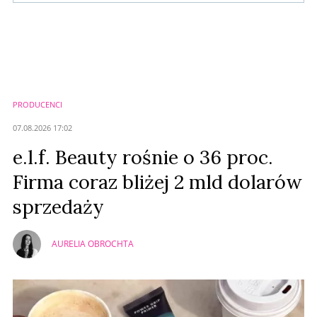
Komentarze (
0
)
Nie znaleziono komentarzy
Zostaw swoje komentarze
Imię (Wymagane)
PRODUCENCI
Anuluj
07.08.2026 17:02
Prześlij komentarz
e.l.f. Beauty rośnie o 36 proc.
Firma coraz bliżej 2 mld dolarów
sprzedaży
AURELIA OBROCHTA