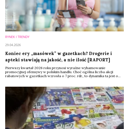
RYNEK I TRENDY
29.04.2026
Koniec ery „masówek” w gazetkach? Drogerie i
apteki stawiają na jakość, a nie ilość [RAPORT]
Pierwszy kwartał 2026 roku przynosi wyraźne wyhamowanie
promocyjnej ofensywy w polskim handlu. Choć ogólna liczba akcji
rabatowych w gazetkach wzrosła o 7 proc. rdr., to dynamika ta jest o
połowę niższa niż w rekordowym 2025 roku. Co szczególnie istotne dla
branży beauty – drogerie i apteki znalazły się w grupie formatów, które
najmocniej „ścięły” liczbę tradycyjnych promocji, stawiając na
precyzyjne uderzenia zamiast ...