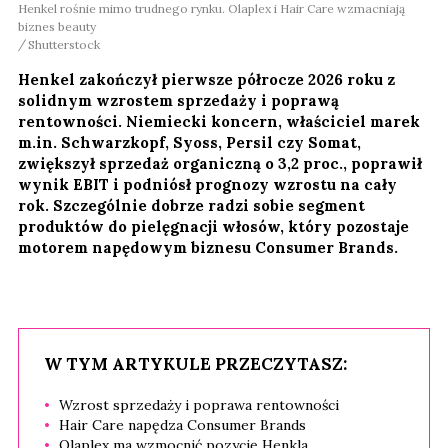
Henkel rośnie mimo trudnego rynku. Olaplex i Hair Care wzmacniają
biznes beauty
Shutterstock
Henkel zakończył pierwsze półrocze 2026 roku z
solidnym wzrostem sprzedaży i poprawą
rentowności. Niemiecki koncern, właściciel marek
m.in. Schwarzkopf, Syoss, Persil czy Somat,
zwiększył sprzedaż organiczną o 3,2 proc., poprawił
wynik EBIT i podniósł prognozy wzrostu na cały
rok. Szczególnie dobrze radzi sobie segment
produktów do pielęgnacji włosów, który pozostaje
motorem napędowym biznesu Consumer Brands.
W TYM ARTYKULE PRZECZYTASZ:
Wzrost sprzedaży i poprawa rentowności
Hair Care napędza Consumer Brands
Olaplex ma wzmocnić pozycję Henkla