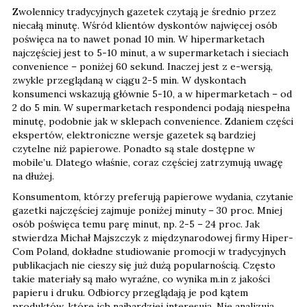
Zwolennicy tradycyjnych gazetek czytają je średnio przez
niecałą minutę. Wśród klientów dyskontów najwięcej osób
poświęca na to nawet ponad 10 min. W hipermarketach
najczęściej jest to 5-10 minut, a w supermarketach i sieciach
convenience – poniżej 60 sekund. Inaczej jest z e-wersją,
zwykle przeglądaną w ciągu 2-5 min. W dyskontach
konsumenci wskazują głównie 5-10, a w hipermarketach – od
2 do 5 min. W supermarketach respondenci podają niespełna
minutę, podobnie jak w sklepach convenience. Zdaniem części
ekspertów, elektroniczne wersje gazetek są bardziej
czytelne niż papierowe. Ponadto są stale dostępne w
mobile’u. Dlatego właśnie, coraz częściej zatrzymują uwagę
na dłużej.
Konsumentom, którzy preferują papierowe wydania, czytanie
gazetki najczęściej zajmuje poniżej minuty – 30 proc. Mniej
osób poświęca temu parę minut, np. 2-5 – 24 proc. Jak
stwierdza Michał Majszczyk z międzynarodowej firmy Hiper-
Com Poland, dokładne studiowanie promocji w tradycyjnych
publikacjach nie cieszy się już dużą popularnością. Często
takie materiały są mało wyraźne, co wynika m.in z jakości
papieru i druku. Odbiorcy przeglądają je pod kątem
produktów, które ich najbardziej interesują. Nie analizują