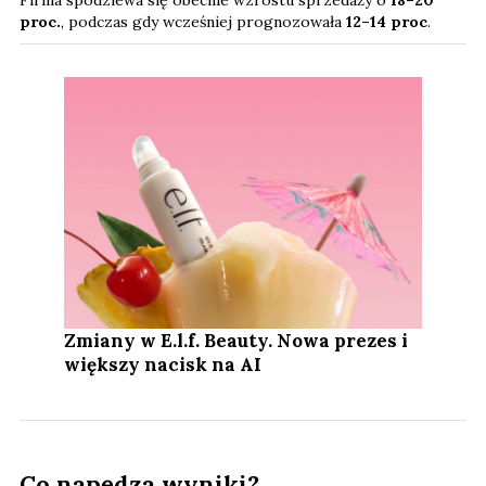
proc.
, podczas gdy wcześniej prognozowała
12–14 proc
.
Zmiany w E.l.f. Beauty. Nowa prezes i
większy nacisk na AI
Co napędza wyniki?