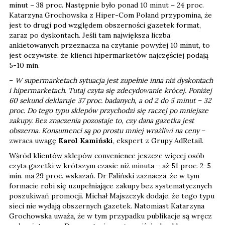
minut – 38 proc. Następnie było ponad 10 minut – 24 proc.
Katarzyna Grochowska z Hiper-Com Poland przypomina, że
jest to drugi pod względem obszerności gazetek format,
zaraz po dyskontach. Jeśli tam największa liczba
ankietowanych przeznacza na czytanie powyżej 10 minut, to
jest oczywiste, że klienci hipermarketów najczęściej podają
5-10 min.
–
W supermarketach sytuacja jest zupełnie inna niż dyskontach
i hipermarketach. Tutaj czyta się zdecydowanie krócej. Poniżej
60 sekund deklaruje 37 proc. badanych, a od 2 do 5 minut – 32
proc. Do tego typu sklepów przychodzi się raczej po mniejsze
zakupy. Bez znaczenia pozostaje to, czy dana gazetka jest
obszerna. Konsumenci są po prostu mniej wrażliwi na ceny
–
zwraca uwagę
Karol Kamiński
, ekspert z Grupy AdRetail.
Wśród klientów sklepów convenience jeszcze więcej osób
czyta gazetki w krótszym czasie niż minuta – aż 51 proc. 2-5
min. ma 29 proc. wskazań. Dr Faliński zaznacza, że w tym
formacie robi się uzupełniające zakupy bez systematycznych
poszukiwań promocji. Michał Majszczyk dodaje, że tego typu
sieci nie wydają obszernych gazetek. Natomiast Katarzyna
Grochowska uważa, że w tym przypadku publikacje są wręcz