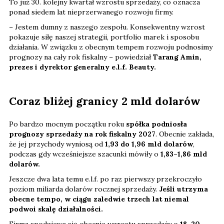
To już 30. kolejny kwartał wzrostu sprzedaży, co oznacza
ponad siedem lat nieprzerwanego rozwoju firmy.
– Jestem dumny z naszego zespołu. Konsekwentny wzrost
pokazuje siłę naszej strategii, portfolio marek i sposobu
działania. W związku z obecnym tempem rozwoju podnosimy
prognozy na cały rok fiskalny – powiedział
Tarang Amin,
prezes i dyrektor generalny e.l.f. Beauty.
Coraz bliżej granicy 2 mld dolarów
Po bardzo mocnym początku roku
spółka podniosła
prognozy sprzedaży na rok fiskalny 2027
. Obecnie zakłada,
że jej przychody wyniosą od
1,93 do 1,96 mld dolarów
,
podczas gdy wcześniejsze szacunki mówiły o
1,83–1,86 mld
dolarów.
Jeszcze dwa lata temu e.l.f. po raz pierwszy przekroczyło
poziom miliarda dolarów rocznej sprzedaży.
Jeśli utrzyma
obecne tempo, w ciągu zaledwie trzech lat niemal
podwoi skalę działalności.
Firma spodziewa się obecnie wzrostu sprzedaży o
18–20