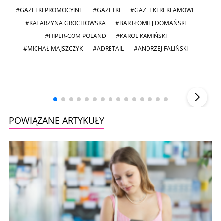
#GAZETKI PROMOCYJNE
#GAZETKI
#GAZETKI REKLAMOWE
#KATARZYNA GROCHOWSKA
#BARTŁOMIEJ DOMAŃSKI
#HIPER-COM POLAND
#KAROL KAMIŃSKI
#MICHAŁ MAJSZCZYK
#ADRETAIL
#ANDRZEJ FALIŃSKI
Andrzej i Marta Sterniccy
Marta i
▶
POWIĄZANE ARTYKUŁY