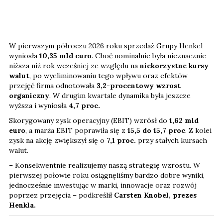
W pierwszym półroczu 2026 roku sprzedaż Grupy Henkel
wyniosła
10,35 mld euro
. Choć nominalnie była nieznacznie
niższa niż rok wcześniej ze względu na
niekorzystne kursy
walut
, po wyeliminowaniu tego wpływu oraz efektów
przejęć firma odnotowała
3,2-procentowy wzrost
organiczny
. W drugim kwartale dynamika była jeszcze
wyższa i wyniosła
4,7 proc.
Skorygowany zysk operacyjny (EBIT) wzrósł do
1,62 mld
euro
, a marża EBIT poprawiła się z
15,5 do 15,7 proc
. Z kolei
zysk na akcję zwiększył się o
7,1
proc.
przy stałych kursach
walut.
– Konsekwentnie realizujemy naszą strategię wzrostu. W
pierwszej połowie roku osiągnęliśmy bardzo dobre wyniki,
jednocześnie inwestując w marki, innowacje oraz rozwój
poprzez przejęcia – podkreślił
Carsten Knobel, prezes
Henkla.