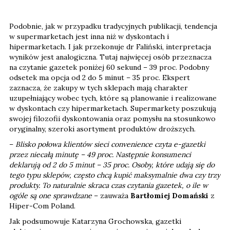
Podobnie, jak w przypadku tradycyjnych publikacji, tendencja
w supermarketach jest inna niż w dyskontach i
hipermarketach. I jak przekonuje dr Faliński, interpretacja
wyników jest analogiczna. Tutaj najwięcej osób przeznacza
na czytanie gazetek poniżej 60 sekund – 39 proc. Podobny
odsetek ma opcja od 2 do 5 minut – 35 proc. Ekspert
zaznacza, że zakupy w tych sklepach mają charakter
uzupełniający wobec tych, które są planowanie i realizowane
w dyskontach czy hipermarketach. Supermarkety poszukują
swojej filozofii dyskontowania oraz pomysłu na stosunkowo
oryginalny, szeroki asortyment produktów droższych.
–
Blisko połowa klientów sieci convenience czyta e-gazetki
przez niecałą minutę – 49 proc. Następnie konsumenci
deklarują od 2 do 5 minut – 35 proc. Osoby, które udają się do
tego typu sklepów, często chcą kupić maksymalnie dwa czy trzy
produkty. To naturalnie skraca czas czytania gazetek, o ile w
ogóle są one sprawdzane
– zauważa
Bartłomiej Domański
z
Hiper-Com Poland.
Jak podsumowuje Katarzyna Grochowska, gazetki