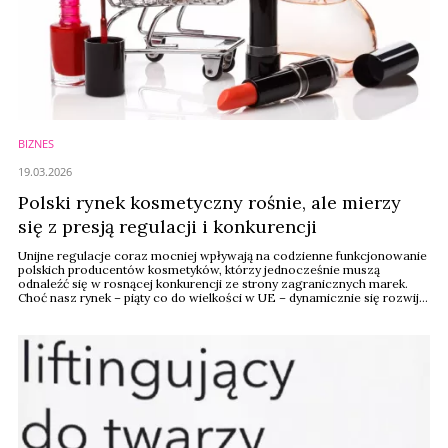
BIZNES
19.03.2026
Polski rynek kosmetyczny rośnie, ale mierzy
się z presją regulacji i konkurencji
Unijne regulacje coraz mocniej wpływają na codzienne funkcjonowanie
polskich producentów kosmetyków, którzy jednocześnie muszą
odnaleźć się w rosnącej konkurencji ze strony zagranicznych marek.
Choć nasz rynek – piąty co do wielkości w UE – dynamicznie się rozwija,
branża stoi przed wyzwaniem umacniania pozycji lokalnych firm.
Wspiera je jednak coś bardzo istotnego – lojalność konsumentek wobec
polskich kosmetyków oraz ...