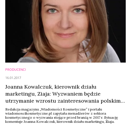
PRODUCENCI
16.01.2017
Joanna Kowalczuk, kierownik działu
marketingu, Ziaja: Wyzwaniem będzie
utrzymanie wzrostu zainteresowania polskimi
produktami
Redakcja magazynu „Wiadomości Kosmetyczne” i portalu
wiadomoscikosmetyczne.pl zapytała menadżerów z sektora
kosmetycznego o wyzwania stojące przed branżą w 2017 r. Sytuację
komentuje Joanna Kowalczuk, kierownik działu marketingu, Ziaja.