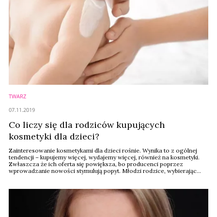
TWARZ
07.11.2019
Co liczy się dla rodziców kupujących
kosmetyki dla dzieci?
Zainteresowanie kosmetykami dla dzieci rośnie. Wynika to z ogólnej
tendencji – kupujemy więcej, wydajemy więcej, również na kosmetyki.
Zwłaszcza że ich oferta się powiększa, bo producenci poprzez
wprowadzanie nowości stymulują popyt. Młodzi rodzice, wybierając
konkretny produkt i markę, kierują się wskazówkami lekarzy i położnych.
Ale równie chętnie buszują po internecie, szukając opinii i porad innych
mam i ojców.