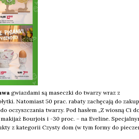
awa
gwiazdami są maseczki do twarzy wraz z
 płytki. Natomiast 50 prac. rabaty zachęcają do zaku
do oczyszczania twarzy. Pod hasłem „Z wiosną Ci d
makijaż Bourjois i -30 proc. – na Eveline. Specjalny
kty z kategorii Czysty dom (w tym formy do piecze