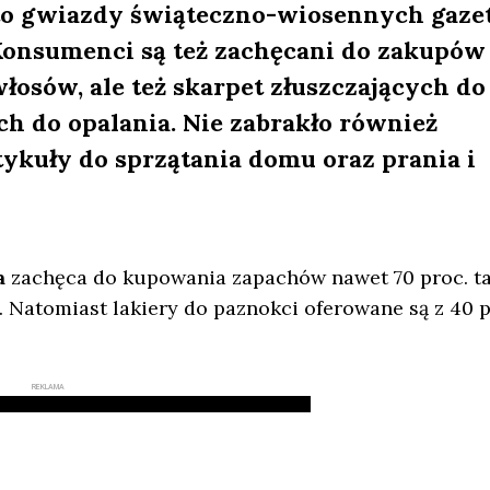
 to gwiazdy świąteczno-wiosennych gaze
Konsumenci są też zachęcani do zakupów
łosów, ale też skarpet złuszczających do
h do opalania. Nie zabrakło również
tykuły do sprzątania domu oraz prania i
a
zachęca do kupowania zapachów nawet 70 proc. ta
. Natomiast lakiery do paznokci oferowane są z 40 p
REKLAMA