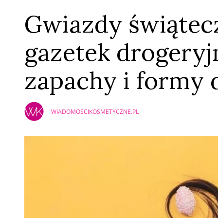
Gwiazdy świątec
gazetek drogeryj
zapachy i formy 
WIADOMOSCIKOSMETYCZNE.PL