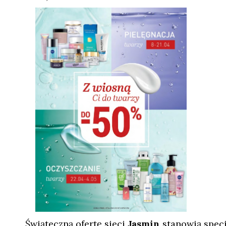
Świąteczną ofertę sieci
Jasmin
stanowią specj