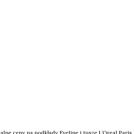
alne ceny na podkłady Eveline i tusze L’Oreal Paris,