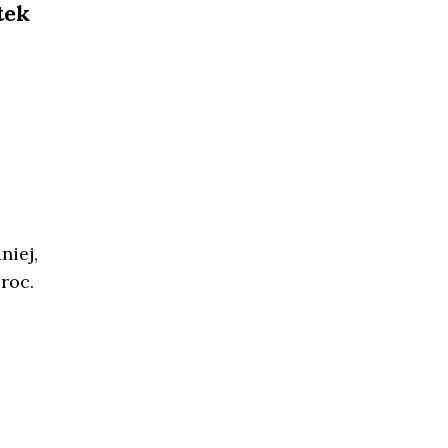
tek
niej,
roc.