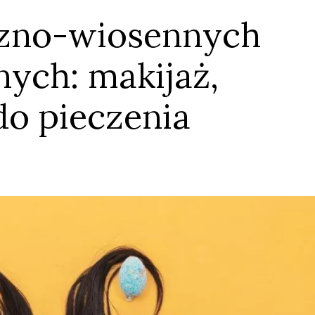
zno-wiosennych
nych: makijaż,
do pieczenia