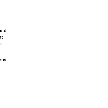
mld
ut
na
rost
i