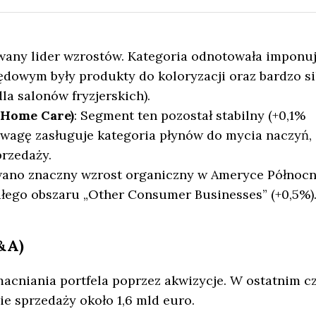
wany lider wzrostów. Kategoria odnotowała imponu
dowym były produkty do koloryzacji oraz bardzo si
la salonów fryzjerskich).
& Home Care)
: Segment ten pozostał stabilny (+0,1%
uwagę zasługuje kategoria płynów do mycia naczyń,
rzedaży.
ano znaczny wzrost organiczny w Ameryce Północn
ałego obszaru „Other Consumer Businesses” (+0,5%)
M&A)
acniania portfela poprzez akwizycje. W ostatnim c
e sprzedaży około 1,6 mld euro.