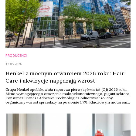
PRODUCENCI
12.05.2026
Henkel z mocnym otwarciem 2026 roku: Hair
Care i akwizycje napędzają wzrost
Grupa Henkel opublikowała raport za pierwszy kwartał (Q1) 2026 roku.
Mimo wymagającego otoczenia makroekonomicznego, gigant sektora
Consumer Brands i Adhesive Technologies odnotował solidny
organiczny wzrost sprzedaży na poziomie 1,7%. Kluczowym motorem
napędowym w segmencie marek konsumenckich okazała się kategoria
produktów do pielęgnacji włosów.