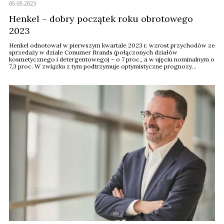
05.05.2023
Henkel – dobry początek roku obrotowego
2023
Henkel odnotował w pierwszym kwartale 2023 r. wzrost przychodów ze
sprzedaży w dziale Conumer Brands (połączonych działów
kosmetycznego i detergentowego) – o 7 proc., a w ujęciu nominalnym o
7,3 proc. W związku z tym podtrzymuje optymistyczne prognozy
wyników na cały rok obrotowy. Przyznaje równocześnie, że wzrosty
były spowodowane podwyżkami cen, którym towarzyszył spadek
wolumenów sprzedaży. Częściowo był to skutek ...