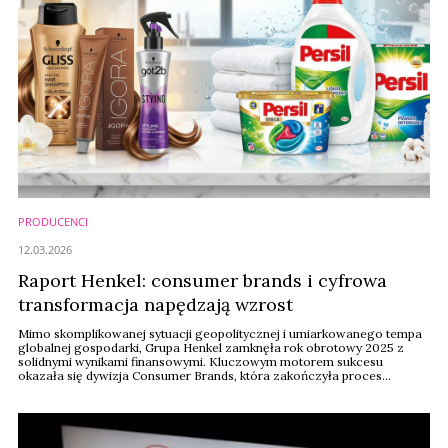
PRODUCENCI
12.03.2026
Raport Henkel: consumer brands i cyfrowa
transformacja napędzają wzrost
Mimo skomplikowanej sytuacji geopolitycznej i umiarkowanego tempa
globalnej gospodarki, Grupa Henkel zamknęła rok obrotowy 2025 z
solidnymi wynikami finansowymi. Kluczowym motorem sukcesu
okazała się dywizja Consumer Brands, która zakończyła proces
integracji rok przed planowanym terminem, notując spektakularny
wzrost rentowności. Firma, przygotowując się do jubileuszu 150-lecia
przypadającego w tym roku, stawia na innowacje oparte ...