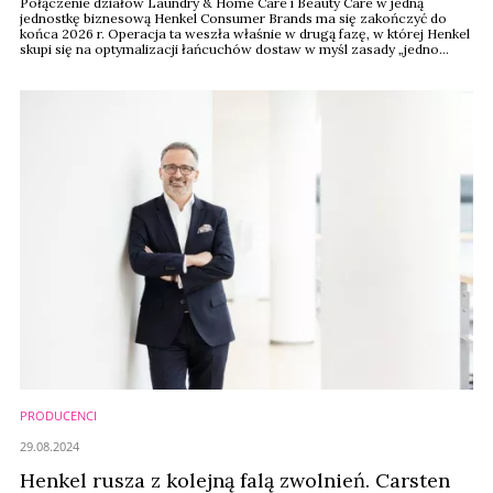
Połączenie działów Laundry & Home Care i Beauty Care w jedną
jednostkę biznesową Henkel Consumer Brands ma się zakończyć do
końca 2026 r. Operacja ta weszła właśnie w drugą fazę, w której Henkel
skupi się na optymalizacji łańcuchów dostaw w myśl zasady „jedno
zamówienie, jedna dostawa, jedna faktura”. Optymalizacja, która
następuje w działach kosmetyków i chemii, ma przynieść koncernowi
525 mln euro ...
PRODUCENCI
29.08.2024
Henkel rusza z kolejną falą zwolnień. Carsten