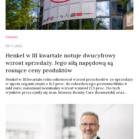
PRAWO
09.11.2022
Henkel w III kwartale notuje dwucyfrowy
wzrost sprzedaży. Jego siłą napędową są
rosnące ceny produktów
Henkel w III kwartale roku odnotował wzrost przychodów ze sprzedaży
w ujęciu organicznym o 11,3 proc. do rekordowego poziomu blisko 6
mld euro, natomiast nominalny wzrost wyniósł 17,3 proc. Do tych
wyników przyczyniły się m.in. biznesy Beauty Care (kosmetyki) oraz
Laundry & Home Care (środki piorące i czystości).