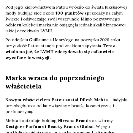
Pod jego kierownictwem Patou wróciło do świata luksusowej
mody, budując sieć około
100 punktów
sprzedaży na całym
świecie i odświeżając swój wizerunek. Mimo pozytywnego
odbioru kolekcji marka nie osiągnęła jednak skali biznesowej,
jakiej oczekiwało LVMH.
Po odejściu Guillaume‘a Henry‘ego na początku 2026 roku
przyszłość Patou stanęła pod znakiem zapytania.
Teraz
wiadomo już, że LVMH zdecydowało się całkowicie
wycofać z inwestycji.
Marka wraca do poprzedniego
właściciela
Nowym właścicielem Patou został Dilesh Mehta
– indyjski
przedsiębiorca od lat związany z branżą kosmetyczną i
perfumeryjną.
Mehta kontroluje holding
Nirvana Brands
oraz firmy
Designer Parfums i Beauty Brands Global
. W jego
portfolio znajdują się m.in. marka premium
La Bouche