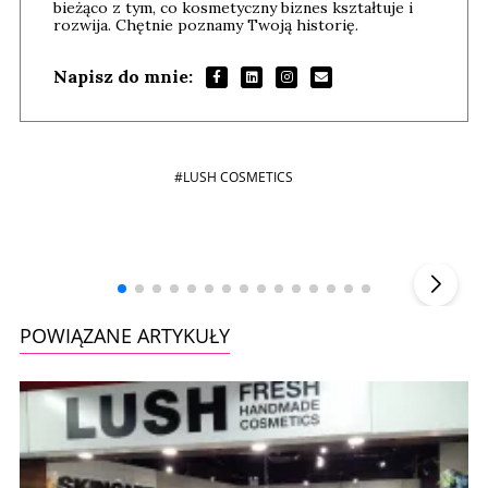
bieżąco z tym, co kosmetyczny biznes kształtuje i
rozwija. Chętnie poznamy Twoją historię.
Napisz do mnie:
#LUSH COSMETICS
Andrzej i Marta Sterniccy
Marta i
▶
POWIĄZANE ARTYKUŁY