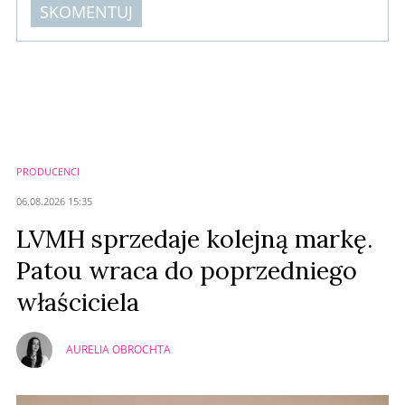
SKOMENTUJ
Komentarze (
0
)
Nie znaleziono komentarzy
Zostaw swoje komentarze
Imię (Wymagane)
PRODUCENCI
Anuluj
06.08.2026 15:35
Prześlij komentarz
LVMH sprzedaje kolejną markę.
Patou wraca do poprzedniego
właściciela
AURELIA OBROCHTA