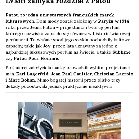
LVMH zamyka rozdział z Patou
Patou to jedna z najstarszych francuskich marek
luksusowyc
h. Dom mody został założony w
Paryżu w 1914
roku przez Jeana Patou – projektanta i twórcę perfum,
którego nazwisko zapisało się również w historii światowej
perfumerii. To właśnie spod jego szyldu pochodziły kultowe
zapachy, takie jak
Joy
, przez lata uznawany za jedne z
najbardziej luksusowych perfum na świecie, a także
Sublime
czy
Patou Pour Homme
.
Po śmierci założyciela markę prowadzili wybitni projektanci,
m.in.
Karl Lagerfeld, Jean Paul Gaultier, Christian Lacroix
i Marc Bohan
. Mimo bogatej historii przez blisko trzy
dekady pozostawała jednak praktycznie nieaktywna.