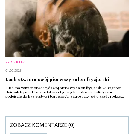
PRODUCENCI
01.09.2023
Lush otwiera swój pierwszy salon fryzjerski
Lush ma zamiar otworzyć swój pierwszy salon fryzjerski w Brighton.
HairLab tej marki kosmetyków etycznych zastosuje holistyczne
podejście do fryzjerstwa i barberingu, zatroszczy się o każdy rodzaj
włosów, ograniczy odpady w salonie i zaoferuje „spa dla Twojej głowy”.
ZOBACZ KOMENTARZE (
0
)