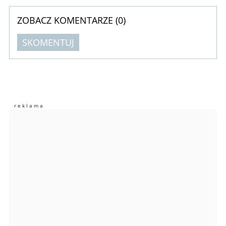
ZOBACZ KOMENTARZE (
0
)
SKOMENTUJ
Komentarze (
0
)
Nie znaleziono komentarzy
Zostaw swoje komentarze
Imię (Wymagane)
Anuluj
Prześlij komentarz