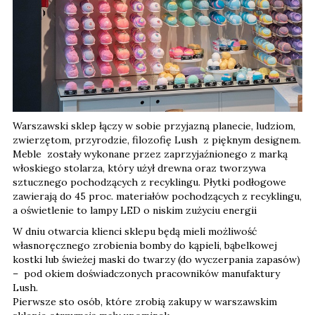
Warszawski sklep łączy w sobie przyjazną planecie, ludziom,
zwierzętom, przyrodzie, filozofię Lush z pięknym designem.
Meble zostały wykonane przez zaprzyjaźnionego z marką
włoskiego stolarza, który użył drewna oraz tworzywa
sztucznego pochodzących z recyklingu. Płytki podłogowe
zawierają do 45 proc. materiałów pochodzących z recyklingu,
a oświetlenie to lampy LED o niskim zużyciu energii
W dniu otwarcia klienci sklepu będą mieli możliwość
własnoręcznego zrobienia bomby do kąpieli, bąbelkowej
kostki lub świeżej maski do twarzy (do wyczerpania zapasów)
– pod okiem doświadczonych pracowników manufaktury
Lush.
Pierwsze sto osób, które zrobią zakupy w warszawskim