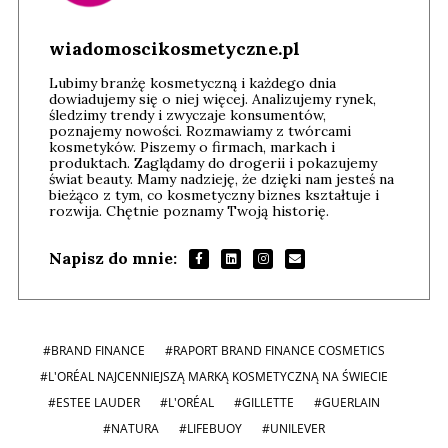
wiadomoscikosmetyczne.pl
Lubimy branżę kosmetyczną i każdego dnia
dowiadujemy się o niej więcej. Analizujemy rynek,
śledzimy trendy i zwyczaje konsumentów,
poznajemy nowości. Rozmawiamy z twórcami
kosmetyków. Piszemy o firmach, markach i
produktach. Zaglądamy do drogerii i pokazujemy
świat beauty. Mamy nadzieję, że dzięki nam jesteś na
bieżąco z tym, co kosmetyczny biznes kształtuje i
rozwija. Chętnie poznamy Twoją historię.
Napisz do mnie:
#BRAND FINANCE
#RAPORT BRAND FINANCE COSMETICS
#L'ORÉAL NAJCENNIEJSZĄ MARKĄ KOSMETYCZNĄ NA ŚWIECIE
#ESTEE LAUDER
#L'ORÉAL
#GILLETTE
#GUERLAIN
#NATURA
#LIFEBUOY
#UNILEVER