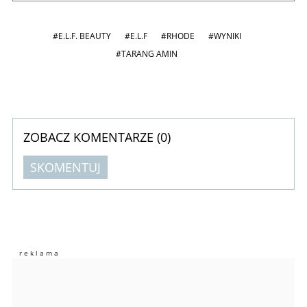
#E.L.F. BEAUTY
#E.L.F
#RHODE
#WYNIKI
#TARANG AMIN
ZOBACZ KOMENTARZE (
0
)
SKOMENTUJ
Komentarze (
0
)
Nie znaleziono komentarzy
Zostaw swoje komentarze
Imię (Wymagane)
Anuluj