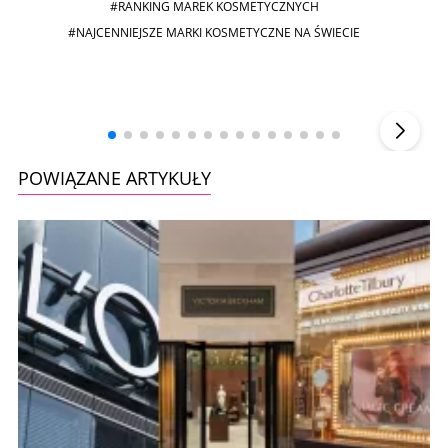
#RANKING MAREK KOSMETYCZNYCH
#NAJCENNIEJSZE MARKI KOSMETYCZNE NA ŚWIECIE
Andrzej i Marta Sterniccy
Marta i
▶
POWIĄZANE ARTYKUŁY