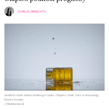
AURELIA OBROCHTA
Henkel rośnie mimo trudnego rynku. Olaplex i Hair Care wzmacniają
biznes beauty
Shutterstock