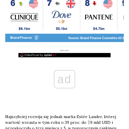
REKLAMA
ad
Najszybciej rozwija się jednak marka Estée Lauder, której
wartość wzrasta w tym roku o 39 proc. do 7,9 mld USD i
przeskoczyła o trzy miejsca z 5. w tegorocznym rankingu,