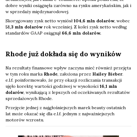
dobre wyniki osiągnęła zarówno na rynku amerykańskim, jak i
w sprzedaży międzynarodowej.
Skorygowany zysk netto wyniósł
104,6 mln dolarów
, wobec
51,3 mln dolarów
rok wcześniej. Z kolei zysk netto według
standardów GAAP osiągnął
66,6 mln dolarów.
Rhode już dokłada się do wyników
Na rezultaty finansowe wpływ zaczyna mieć również przejęta
w tym roku marka
Rhode
, założona przez
Hailey Bieber
.
e.l.f. poinformowało, że przy okazji rozliczania transakcji
ujęło korektę wartości godziwej w wysokości
16,1 mln
dolarów
, wynikającą z lepszych od oczekiwanych rezultatów
sprzedażowych Rhode.
Przejęcie jednej z najgłośniejszych marek beauty ostatnich
lat może okazać się dla e.l.f. jednym z najważniejszych
motorów wzrostu.