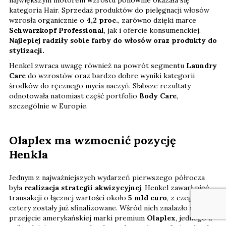
kategoria Hair. Sprzedaż produktów do pielęgnacji włosów
wzrosła organicznie o
4,2 proc.
, zarówno dzięki marce
Schwarzkopf Professional
, jak i ofercie konsumenckiej.
Najlepiej radziły sobie farby do włosów oraz produkty do
stylizacji.
Henkel zwraca uwagę również na powrót segmentu
Laundry
Care
do wzrostów oraz bardzo dobre wyniki kategorii
środków do ręcznego mycia naczyń. Słabsze rezultaty
odnotowała natomiast część portfolio
Body Care
,
szczególnie w Europie.
Olaplex ma wzmocnić pozycję
Henkla
Jednym z najważniejszych wydarzeń pierwszego półrocza
była
realizacja strategii akwizycyjnej
. Henkel zawarł pięć
transakcji o łącznej wartości około
5 mld euro
, z czego
cztery zostały już sfinalizowane. Wśród nich znalazło się
przejęcie amerykańskiej marki premium
Olaplex
, jednego z