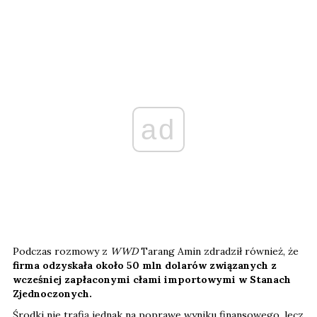
ad
Podczas rozmowy z
WWD
Tarang Amin zdradził również, że
firma odzyskała około 50 mln dolarów związanych z
wcześniej zapłaconymi cłami importowymi w Stanach
Zjednoczonych.
Środki nie trafią jednak na poprawę wyniku finansowego, lecz