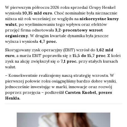
W pierwszym półroczu 2026 roku sprzedaż Grupy Henkel
wyniosła
10,35 mld euro
. Choć nominalnie była nieznacznie
niższa niż rok wcześniej ze względu na
niekorzystne kursy
walut
, po wyeliminowaniu tego wpływu oraz efektów
przejęć firma odnotowała
3,2-procentowy wzrost
organiczny
. W drugim kwartale dynamika była jeszcze
wyższa i wyniosła
4,7 proc.
Skorygowany zysk operacyjny (EBIT) wzrósł do
1,62 mld
euro
, a marża EBIT poprawiła się z
15,5 do 15,7 proc
. Z kolei
zysk na akcję zwiększył się o
7,1
proc.
przy stałych kursach
walut.
– Konsekwentnie realizujemy naszą strategię wzrostu. W
pierwszej połowie roku osiągnęliśmy bardzo dobre wyniki,
jednocześnie inwestując w marki, innowacje oraz rozwój
poprzez przejęcia – podkreślił
Carsten Knobel, prezes
Henkla.