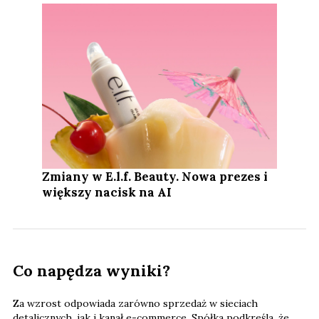
Zmiany w E.l.f. Beauty. Nowa prezes i
większy nacisk na AI
Co napędza wyniki?
Za wzrost odpowiada zarówno sprzedaż w sieciach
detalicznych, jak i kanał e-commerce. Spółka podkreśla, że