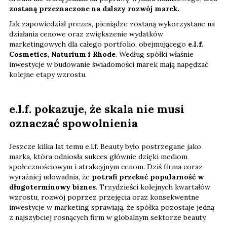
zostaną przeznaczone na dalszy rozwój marek.
Jak zapowiedział prezes, pieniądze zostaną wykorzystane na
działania cenowe oraz zwiększenie wydatków
marketingowych dla całego portfolio, obejmującego
e.l.f.
Cosmetics, Naturium i Rhode
. Według spółki właśnie
inwestycje w budowanie świadomości marek mają napędzać
kolejne etapy wzrostu.
e.l.f. pokazuje, że skala nie musi
oznaczać spowolnienia
Jeszcze kilka lat temu e.l.f. Beauty było postrzegane jako
marka, która odniosła sukces głównie dzięki mediom
społecznościowym i atrakcyjnym cenom. Dziś firma coraz
wyraźniej udowadnia, że
potrafi przekuć popularność w
długoterminowy biznes
. Trzydzieści kolejnych kwartałów
wzrostu, rozwój poprzez przejęcia oraz konsekwentne
inwestycje w marketing sprawiają, że spółka pozostaje jedną
z najszybciej rosnących firm w globalnym sektorze beauty.