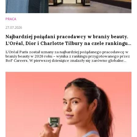
PRACA
27.07.2026
Najbardziej pożądani pracodawcy w branży beauty.
L‘Oréal, Dior i Charlotte Tilbury na czele rankingu
BoF
L‘Oréal Paris został uznany za najbardziej pożądanego pracodawcę w
branży beauty w 2026 roku – wynika z rankingu przygotowanego przez
BoF Careers. W pierwszej dziesiątce znalazły się zarówno globalne
koncerny, jak i marki założone przez celebrytów czy niszowe domy
perfumeryjne. O wyborze kandydatów decydowały nie tylko prestiż i
wynagrodzenie, ale również możliwości rozwoju zawodowego oraz
kultura organizacyjna.