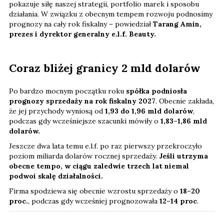
pokazuje siłę naszej strategii, portfolio marek i sposobu
działania. W związku z obecnym tempem rozwoju podnosimy
prognozy na cały rok fiskalny – powiedział
Tarang Amin,
prezes i dyrektor generalny e.l.f. Beauty.
Coraz bliżej granicy 2 mld dolarów
Po bardzo mocnym początku roku
spółka podniosła
prognozy sprzedaży na rok fiskalny 2027
. Obecnie zakłada,
że jej przychody wyniosą od
1,93 do 1,96 mld dolarów
,
podczas gdy wcześniejsze szacunki mówiły o
1,83–1,86 mld
dolarów.
Jeszcze dwa lata temu e.l.f. po raz pierwszy przekroczyło
poziom miliarda dolarów rocznej sprzedaży.
Jeśli utrzyma
obecne tempo, w ciągu zaledwie trzech lat niemal
podwoi skalę działalności.
Firma spodziewa się obecnie wzrostu sprzedaży o
18–20
proc.
, podczas gdy wcześniej prognozowała
12–14 proc
.