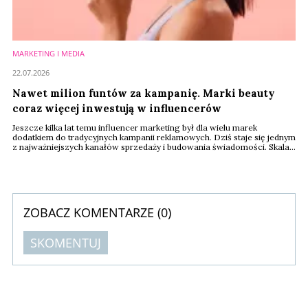
MARKETING I MEDIA
22.07.2026
Nawet milion funtów za kampanię. Marki beauty
coraz więcej inwestują w influencerów
Jeszcze kilka lat temu influencer marketing był dla wielu marek
dodatkiem do tradycyjnych kampanii reklamowych. Dziś staje się jednym
z najważniejszych kanałów sprzedaży i budowania świadomości. Skala
wydatków pokazuje, że branża beauty nie zamierza oszczędzać – za
współpracę z największymi gwiazdami mediów społecznościowych
firmy są gotowe zapłacić nawet milion funtów.
ZOBACZ KOMENTARZE (
0
)
SKOMENTUJ
Komentarze (
0
)
Nie znaleziono komentarzy