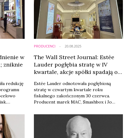
PRODUCENCI
20.08.2025
dnienie w
The Wall Street Journal: Estée
; zniknie
Lauder pogłębia stratę w IV
kwartale, akcje spółki spadają o
10 proc.
ła redukcję
Estée Lauder odnotowała pogłębioną
 programu
stratę w czwartym kwartale roku
ocelowo
fiskalnego zakończonym 30 czerwca.
isk.
Producent marek MAC, Smashbox i Jo
rn
Malone wykazał stratę netto w wysokości
enie
546 milionów dolarów, czyli 1,51 dol. na
ałej firmy.
akcję. Rok wcześniej strata wyniosła 284
 sierpnia i
milionów dolarów, czyli 79 centów na akcję.
łoszonego w
Wynik ten negatywnie wpłynął na