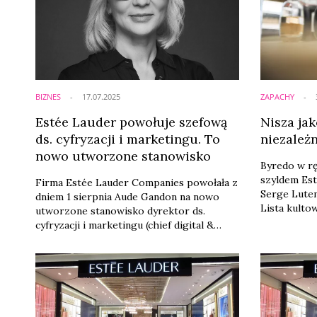
marki jak Cl
BIZNES
17.07.2025
ZAPACHY
Estée Lauder powołuje szefową
Nisza jak
ds. cyfryzacji i marketingu. To
niezależn
nowo utworzone stanowisko
Byredo w rę
szyldem Est
Firma Estée Lauder Companies powołała z
Serge Luten
dniem 1 sierpnia Aude Gandon na nowo
Lista kult
utworzone stanowisko dyrektor ds.
trafiającyc
cyfryzacji i marketingu (chief digital &
wydłuża się
marketing officer), dołączając do zarządu z
przestała b
siedzibą w Stanach Zjednoczonych. Gandon
nisza stała
będzie raportować bezpośrednio do
wielkich. D
Stéphane‘a de La Faverie – prezesa i
transformac
dyrektora generalnego.
eksperyment