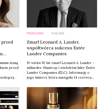
notowania spółki – kurs akcji Estée Lauder
spadł w środę na rynku przed sesją o ...
PRODUCENCI
16.06.2025
 przed
Zmarł Leonard A. Lauder,
współtwórca sukcesu Estée
tu
Lauder Companies
emium staną
W wieku 92 lat zmarł Leonard A. Lauder –
nkiem przed
miliarder, filantrop i wieloletni lider Estée
Lauder Companies (ELC). Informację o
hodzącej
jego śmierci, która nastąpiła 14 czerwca
łoniły
2025 roku w otoczeniu najbliższej rodziny,
mazon,
przekazał amerykański koncern
hin oraz
kosmetyczny. Prywatna ceremonia
i cłami, do
pożegnalna odbędzie się w gronie rodziny
 uratować
i przyjaciół. Zmarły pozostawił żonę Judy
Glickman Lauder, dwóch synów – Williama