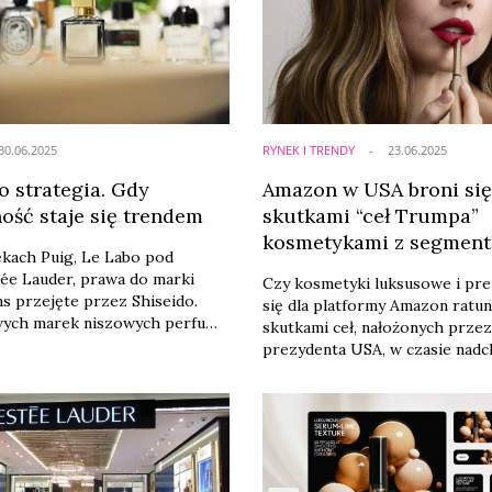
inique, Deciem i Le Labo.
lutym br.
30.06.2025
RYNEK I TRENDY
23.06.2025
o strategia. Gdy
Amazon w USA broni się
ość staje się trendem
skutkami “ceł Trumpa”
kosmetykami z segmen
kach Puig, Le Labo pod
premium
ée Lauder, prawa do marki
Czy kosmetyki luksusowe i pr
s przejęte przez Shiseido.
się dla platformy Amazon ratu
owych marek niszowych perfum
skutkami ceł, nałożonych przez
h do korporacyjnych portfeli
prezydenta USA, w czasie nadc
 z każdym rokiem. Niezależność
akcji Prime Day? Cła Trumpa sk
yć warunkiem niszy, a sama
niektórych ze sprzedawców A
 się narzędziem w rękach
sprowadzających produkty z C
ział perfum przechodzi
innych krajów objętych wysokim
ję, w której duch rzemiosła i
wycofania się z Prime Day, aby
u coraz częściej spotyka się z
swoje marże.