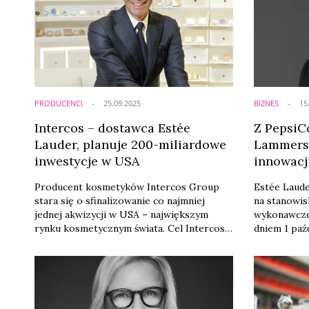
PRODUCENCI
25.09.2025
BIZNES
15
Intercos – dostawca Estée
Z PepsiC
Lauder, planuje 200-miliardowe
Lammers 
inwestycje w USA
innowacj
Producent kosmetyków Intercos Group
Estée Laud
stara się o sfinalizowanie co najmniej
na stanowi
jednej akwizycji w USA – największym
wykonawczeg
rynku kosmetycznym świata. Cel Intercos
dniem 1 paź
to rozszerzenie swojej działalności w
zespołu za
zakresie pielęgnacji skóry i włosów.
kierownictw
Intercos to włoska firma z ponad 50-letnią
dyrektora g
tradycją, będąca dostawcą dla takich marek
amerykańsk
jak Estée Lauder Cos. i Dolce & Gabbana.
której portf