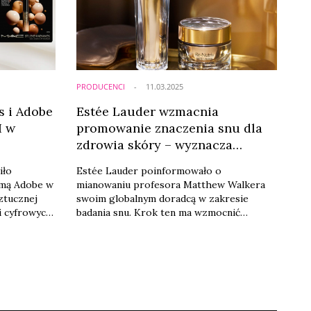
P. i Gary’ego M. – oraz ...
PRODUCENCI
11.03.2025
 i Adobe
Estée Lauder wzmacnia
I w
promowanie znaczenia snu dla
zdrowia skóry – wyznacza
swojego globalnego doradcę
iło
Estée Lauder poinformowało o
rmą Adobe w
mianowaniu profesora Matthew Walkera
ztucznej
swoim globalnym doradcą w zakresie
ji cyfrowych
badania snu. Krok ten ma wzmocnić
technologia
trwające już badania firmy, dotyczące
wności
wpływu snu na stan organizmu i zdrowie
e czasu
skóry, a wnioski i spostrzeżenia Matthew
mocnienie
Walkera będą wspierać innowacje marki w
Współpraca
zakresie nocnej pielęgnacji skóry.
ących do
s, Clinique