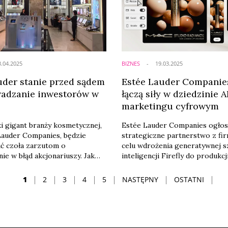
3.04.2025
BIZNES
19.03.2025
uder stanie przed sądem
Estée Lauder Companies
adzanie inwestorów w
łączą siły w dziedzinie A
marketingu cyfrowym
 gigant branży kosmetycznej,
Estée Lauder Companies ogłos
Lauder Companies, będzie
strategiczne partnerstwo z fi
ić czoła zarzutom o
celu wdrożenia generatywnej s
e w błąd akcjonariuszy. Jak
inteligencji Firefly do produkc
ła agencja Reuters, sędzia
treści marketingowych. Nowa 
nał, że firma dopuściła się
ma na celu zwiększenie efekty
1
2
3
4
5
NASTĘPNY
OSTATNI
wadzających w błąd pominięć”
procesów twórczych, skróceni
iwała się „półprawdami” w
pracy nad kampaniami oraz wz
nikatach dla inwestorów.
zaangażowania konsumentów. 
fiła do sądu okręgowego w
obejmie portfolio marek należ
ednoczonych.
grupy, takich jak MAC Cosmetic