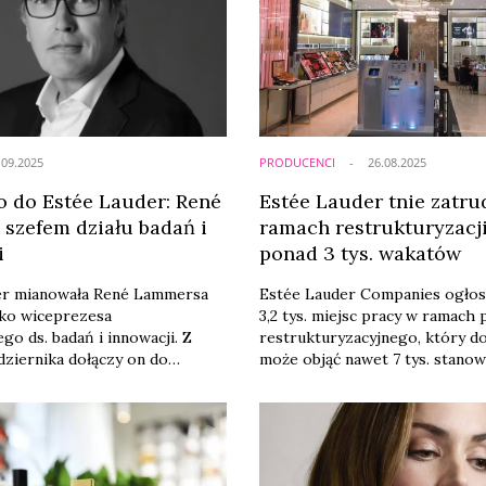
.09.2025
PRODUCENCI
26.08.2025
o do Estée Lauder: René
Estée Lauder tnie zatru
szefem działu badań i
ramach restrukturyzacji
i
ponad 3 tys. wakatów
er mianowała René Lammersa
Estée Lauder Companies ogłosi
sko wiceprezesa
3,2 tys. miejsc pracy w ramach
o ds. badań i innowacji. Z
restrukturyzacyjnego, który d
dziernika dołączy on do
może objąć nawet 7 tys. stanow
rządzającego pod
Oznacza to, że globalny konce
em Stéphane‘a de La Faverie,
kosmetyczny rozważa zmniejsz
eneralnego i prezesa
zatrudnienia o 12 proc. w skali c
iej grupy kosmetycznej, w
Decyzja została zatwierdzona 13
olio znajdują się obecnie takie
stanowi rozwinięcie planu og