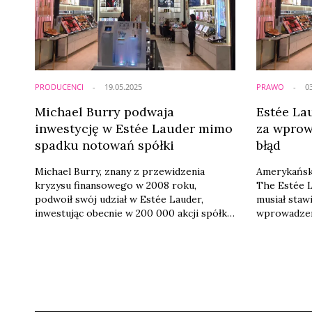
...
PRODUCENCI
19.05.2025
PRAWO
0
Michael Burry podwaja
Estée La
inwestycję w Estée Lauder mimo
za wprow
spadku notowań spółki
błąd
Michael Burry, znany z przewidzenia
Amerykański
kryzysu finansowego w 2008 roku,
The Estée 
podwoił swój udział w Estée Lauder,
musiał staw
inwestując obecnie w 200 000 akcji spółki
wprowadzeni
o wartości 13,2 mln dolarów – wynika z
poinformowa
najnowszego zgłoszenia do
federalny uz
amerykańskiego regulatora rynku. Na
„wielu wpro
koniec grudnia 2024 roku fundusz Scion
oraz posług
Asset Management posiadał połowę tej
swoich komu
liczby udziałów. Decyzja ta zapadła w
Sprawa tra
momencie, gdy Estée Lauder znajduje się
Stanach Zj