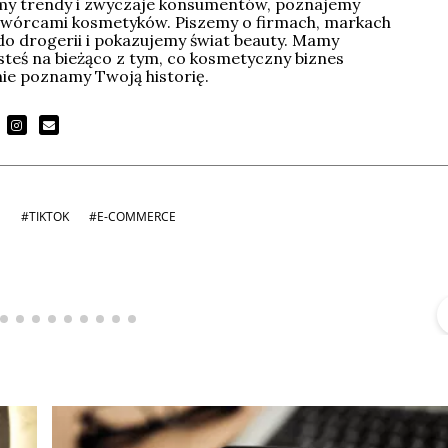
imy trendy i zwyczaje konsumentów, poznajemy
wórcami kosmetyków. Piszemy o firmach, markach
do drogerii i pokazujemy świat beauty. Mamy
esteś na bieżąco z tym, co kosmetyczny biznes
tnie poznamy Twoją historię.
S
#TIKTOK
#E-COMMERCE
Michał Stężalski
FineDiningWeek
▶
▶