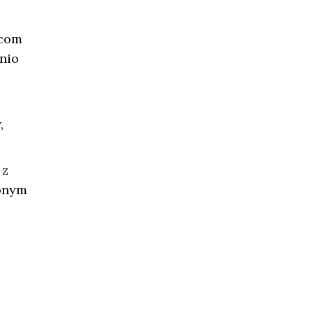
wcom
nio
,
 z
zonym