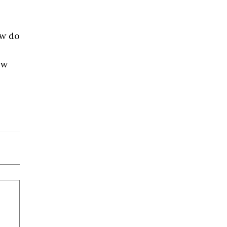
ów do
 w