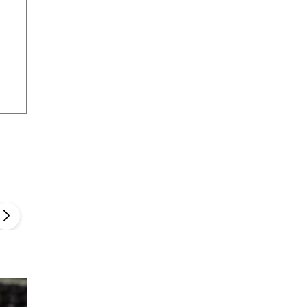
Szefem być Sezon 2
Marcin Przybysz
▶
▶