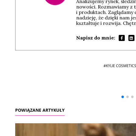
Analizujemy rynek, śledz
nowości. Rozmawiamy z t
i produktach. Zaglądamy 
nadzieję, że dzięki nam j
kształtuje i rozwija. Chę
Napisz do mnie:
#KYLIE COSMETIC
Andrzej i Marta
Marta i Andrzej
Sterniccy
Sterniccy
▶
▶
POWIĄZANE ARTYKUŁY