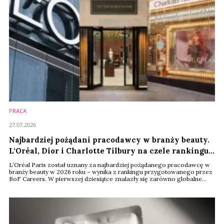
PRACA
27.07.2026
Najbardziej pożądani pracodawcy w branży beauty.
L‘Oréal, Dior i Charlotte Tilbury na czele rankingu
BoF
L‘Oréal Paris został uznany za najbardziej pożądanego pracodawcę w
branży beauty w 2026 roku – wynika z rankingu przygotowanego przez
BoF Careers. W pierwszej dziesiątce znalazły się zarówno globalne
koncerny, jak i marki założone przez celebrytów czy niszowe domy
perfumeryjne. O wyborze kandydatów decydowały nie tylko prestiż i
wynagrodzenie, ale również możliwości rozwoju zawodowego oraz
kultura organizacyjna.