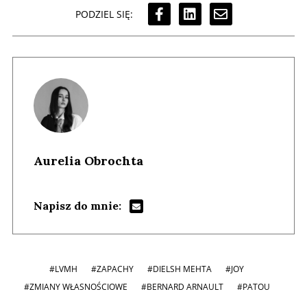
PODZIEL SIĘ:
Aurelia Obrochta
Napisz do mnie:
#LVMH
#ZAPACHY
#DIELSH MEHTA
#JOY
#ZMIANY WŁASNOŚCIOWE
#BERNARD ARNAULT
#PATOU