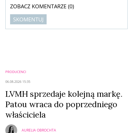
ZOBACZ KOMENTARZE (
0
)
SKOMENTUJ
Komentarze (
0
)
Nie znaleziono komentarzy
Zostaw swoje komentarze
Imię (Wymagane)
PRODUCENCI
Anuluj
06.08.2026 15:35
Prześlij komentarz
LVMH sprzedaje kolejną markę.
Patou wraca do poprzedniego
właściciela
AURELIA OBROCHTA