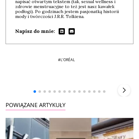
napisać otwartym tekstem (tak, sexual wellness i
zdrowie menstruacyjne to też jest nasz kawałek
podłogi). Po godzinach jestem pasjonatką historii
mody i twórczości J.R.R. Tolkiena.
Napisz do mnie:
#L'ORÉAL
Andrzej i Marta Sterniccy
Marta i
▶
POWIĄZANE ARTYKUŁY