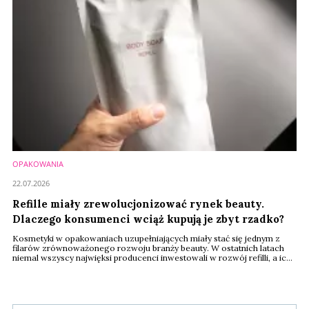
OPAKOWANIA
22.07.2026
Refille miały zrewolucjonizować rynek beauty.
Dlaczego konsumenci wciąż kupują je zbyt rzadko?
Kosmetyki w opakowaniach uzupełniających miały stać się jednym z
filarów zrównoważonego rozwoju branży beauty. W ostatnich latach
niemal wszyscy najwięksi producenci inwestowali w rozwój refilli, a ich
liczba na sklepowych półkach systematycznie rośnie. Mimo to
konsumenci wciąż nie zmieniają swoich nawyków zakupowych tak
szybko, jak oczekiwały marki. Problemem okazują się nie brak
zainteresowania, lecz dostępność, cena i ...