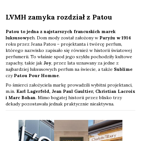
LVMH zamyka rozdział z Patou
Patou to jedna z najstarszych francuskich marek
luksusowyc
h. Dom mody został założony w
Paryżu w 1914
roku przez Jeana Patou – projektanta i twórcę perfum,
którego nazwisko zapisało się również w historii światowej
perfumerii. To właśnie spod jego szyldu pochodziły kultowe
zapachy, takie jak
Joy
, przez lata uznawany za jedne z
najbardziej luksusowych perfum na świecie, a także
Sublime
czy
Patou Pour Homme
.
Po śmierci założyciela markę prowadzili wybitni projektanci,
m.in.
Karl Lagerfeld, Jean Paul Gaultier, Christian Lacroix
i Marc Bohan
. Mimo bogatej historii przez blisko trzy
dekady pozostawała jednak praktycznie nieaktywna.