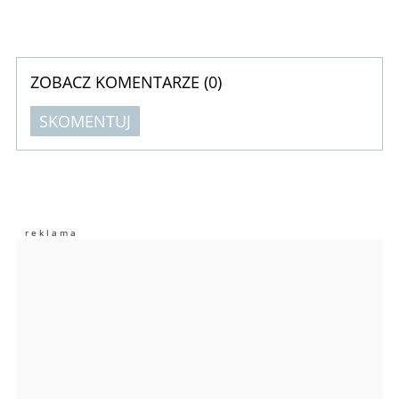
ZOBACZ KOMENTARZE (
0
)
SKOMENTUJ
Komentarze (
0
)
Nie znaleziono komentarzy
Zostaw swoje komentarze
Imię (Wymagane)
Anuluj
Prześlij komentarz