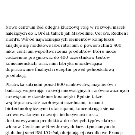
Nowe centrum R&I odegra kluczową rolę w rozwoju marek
należących do L’Oréal, takich jak Maybelline, CeraVe, Redken i
Kiehl’s. Wśród najważniejszych elementów kompleksu
znajduje się modułowe laboratorium o powierzchni 2 400
mkw, centrum współtworzenia produktów, które może
codziennie przyjmować do 400 uczestników testów
konsumenckich, oraz mini fabryka umożliwiająca
dopracowanie finalnych receptur przed pełnoskalową
produkcją.
Placówka zatrudni ponad 600 naukowców, inżynierów i
badaczy, wspierając rozwój innowacyjnych i zrównoważonych
rozwiązań w dziedzinie kosmetyki. Będzie także
współpracować z czołowymi uczelniami, firmami
biotechnologicznymi i startupami, koncentrując się na
zrównoważonym rozwoju, inkluzywności oraz
dostosowywaniu produktów do różnych typów skóry i
włosów. Centrum w New Jersey dołącza tym samym do
globalnej sieci R&I L’Oréal, obejmującej ośrodki we Francji,