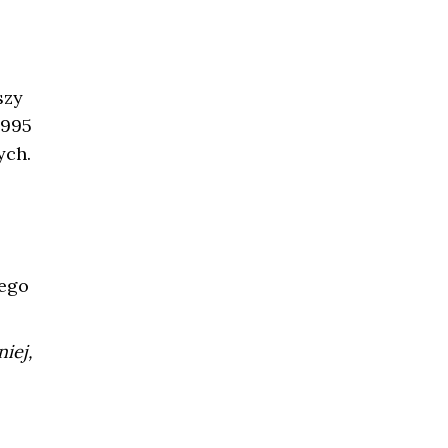
szy
 995
ych.
cego
iej,