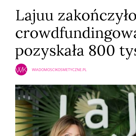
Lajuu zakończył
crowdfundingową
pozyskała 800 tys
WIADOMOSCIKOSMETYCZNE.PL