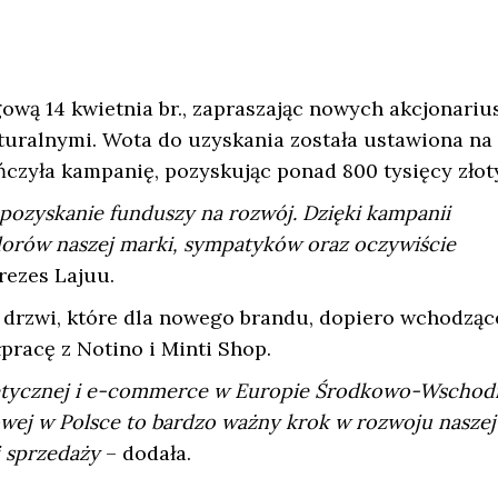
wą 14 kwietnia br., zapraszając nowych akcjonariu
uralnymi. Wota do uzyskania została ustawiona na
kończyła kampanię, pozyskując ponad 800 tysięcy złot
 pozyskanie funduszy na rozwój. Dzięki kampanii
orów naszej marki, sympatyków oraz oczywiście
prezes Lajuu.
e drzwi, które dla nowego brandu, dopiero wchodzą
pracę z Notino i Minti Shop.
etycznej i e-commerce w Europie Środkowo-Wschodn
owej w Polsce to bardzo ważny krok w rozwoju naszej
j sprzedaży
– dodała.