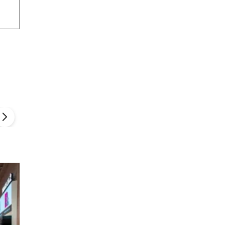
Szefem być Sezon 2
Marcin Przybysz
▶
▶