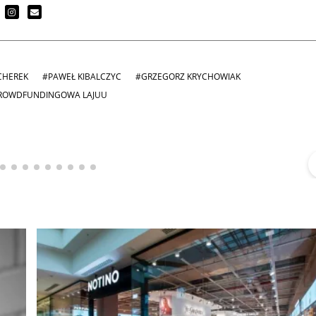
CHEREK
#PAWEŁ KIBALCZYC
#GRZEGORZ KRYCHOWIAK
ROWDFUNDINGOWA LAJUU
Michał Stężalski
FineDiningWeek
▶
▶