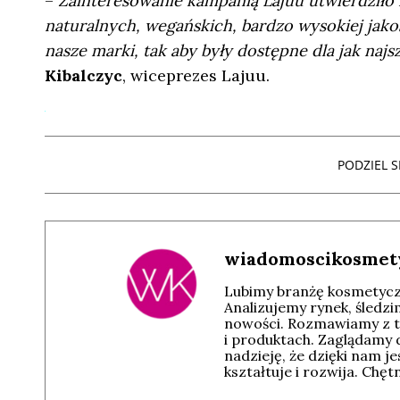
–
Zainteresowanie kampanią Lajuu utwierdziło
naturalnych, wegańskich, bardzo wysokiej jako
nasze marki, tak aby były dostępne dla jak naj
Kibalczyc
, wiceprezes Lajuu.
PODZIEL SI
wiadomoscikosmet
Lubimy branżę kosmetyczn
Analizujemy rynek, śledz
nowości. Rozmawiamy z t
i produktach. Zaglądamy 
nadzieję, że dzięki nam j
kształtuje i rozwija. Chę