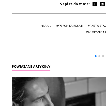
Napisz do mnie:
#LAJUU
#WERONIKA ROSATI
#ANETA STA
#KAMPANIA C
Andrzej i Marta
Marta i Andrzej
Sterniccy
Sterniccy
▶
▶
POWIĄZANE ARTYKUŁY