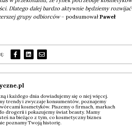
 nas w przekonaniu, że rynek potrzebuje kosmetyków
ści. Dlatego dalej bardzo aktywnie będziemy rozwijać
szerszej grupy odbiorców
– podsumował
Paweł
Ę:
yczne.pl
ą i każdego dnia dowiadujemy się o niej więcej.
imy trendy i zwyczaje konsumentów, poznajemy
wórcami kosmetyków. Piszemy o firmach, markach
do drogerii i pokazujemy świat beauty. Mamy
esteś na bieżąco z tym, co kosmetyczny biznes
tnie poznamy Twoją historię.