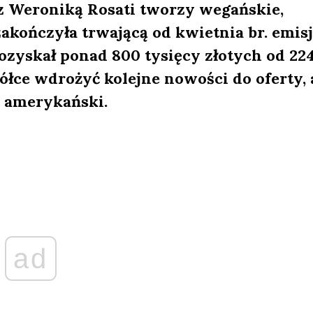
 z Weroniką Rosati tworzy wegańskie,
akończyła trwającą od kwietnia br. emis
yskał ponad 800 tysięcy złotych od 22
ółce wdrożyć kolejne nowości do oferty, 
k amerykański.
ad