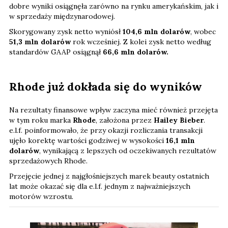
dobre wyniki osiągnęła zarówno na rynku amerykańskim, jak i
w sprzedaży międzynarodowej.
Skorygowany zysk netto wyniósł
104,6 mln dolarów
, wobec
51,3 mln dolarów
rok wcześniej. Z kolei zysk netto według
standardów GAAP osiągnął
66,6 mln dolarów.
Rhode już dokłada się do wyników
Na rezultaty finansowe wpływ zaczyna mieć również przejęta
w tym roku marka
Rhode
, założona przez
Hailey Bieber
.
e.l.f. poinformowało, że przy okazji rozliczania transakcji
ujęło korektę wartości godziwej w wysokości
16,1 mln
dolarów
, wynikającą z lepszych od oczekiwanych rezultatów
sprzedażowych Rhode.
Przejęcie jednej z najgłośniejszych marek beauty ostatnich
lat może okazać się dla e.l.f. jednym z najważniejszych
motorów wzrostu.