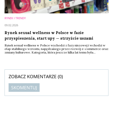
RYNEK I TRENDY
09.02.2026
Rynek sexual wellness w Polsce w fazie
przyspieszenia, start upy — strzyżcie uszami
Rynek sexual wellness w Polsce wychodzi z fazy niszowej i wchodzi w
etap stabilnego wzrostu, napędzanego przez rozwój e-commerce oraz
zmiany kulturowe. Kategoria, która jeszcze kilka lat temu była
marginalna, dziś przyciąga uwagę marek cyfrowych, startupów i
inwestorów, oferując wysoką powtarzalność zakupów oraz coraz
bardziej znormalizowany popyt. Kluczowym czynnikiem jest rosnąca
skala handlu internetowego w Polsce, który ...
ZOBACZ KOMENTARZE (
0
)
SKOMENTUJ
Komentarze (
0
)
Nie znaleziono komentarzy