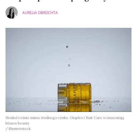
AURELIA OBROCHTA
Henkel rośnie mimo trudnego rynku. Olaplex i Hair Care wzmacniają
biznes beauty
Shutterstock