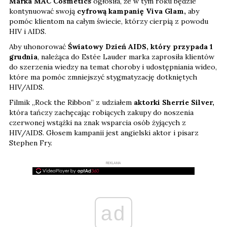
Marka MAC Cosmetics
ogłosiła, że w tym roku będzie
kontynuować swoją
cyfrową kampanię Viva Glam,
aby
pomóc klientom na całym świecie, którzy cierpią z powodu
HIV i AIDS.
Aby uhonorować
Światowy Dzień AIDS, który przypada 1
grudnia
, należąca do Estée Lauder marka zaprosiła klientów
do szerzenia wiedzy na temat choroby i udostępniania wideo,
które ma pomóc zmniejszyć stygmatyzację dotkniętych
HIV/AIDS.
Filmik „Rock the Ribbon” z udziałem
aktorki Sherrie Silver,
która tańczy zachęcając robiących zakupy do noszenia
czerwonej wstążki na znak wsparcia osób żyjących z
HIV/AIDS. Głosem kampanii jest angielski aktor i pisarz
Stephen Fry.
REKLAMA
ad