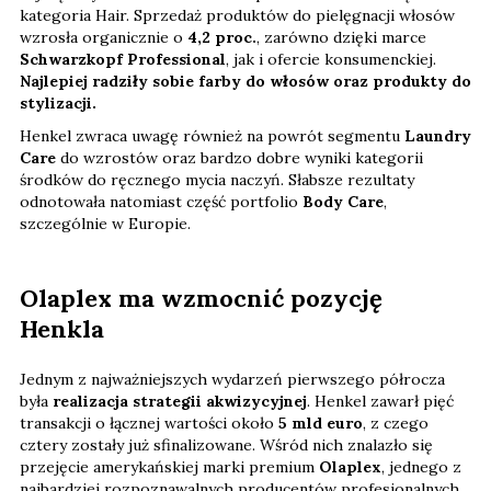
kategoria Hair. Sprzedaż produktów do pielęgnacji włosów
wzrosła organicznie o
4,2 proc.
, zarówno dzięki marce
Schwarzkopf Professional
, jak i ofercie konsumenckiej.
Najlepiej radziły sobie farby do włosów oraz produkty do
stylizacji.
Henkel zwraca uwagę również na powrót segmentu
Laundry
Care
do wzrostów oraz bardzo dobre wyniki kategorii
środków do ręcznego mycia naczyń. Słabsze rezultaty
odnotowała natomiast część portfolio
Body Care
,
szczególnie w Europie.
Olaplex ma wzmocnić pozycję
Henkla
Jednym z najważniejszych wydarzeń pierwszego półrocza
była
realizacja strategii akwizycyjnej
. Henkel zawarł pięć
transakcji o łącznej wartości około
5 mld euro
, z czego
cztery zostały już sfinalizowane. Wśród nich znalazło się
przejęcie amerykańskiej marki premium
Olaplex
, jednego z
najbardziej rozpoznawalnych producentów profesjonalnych