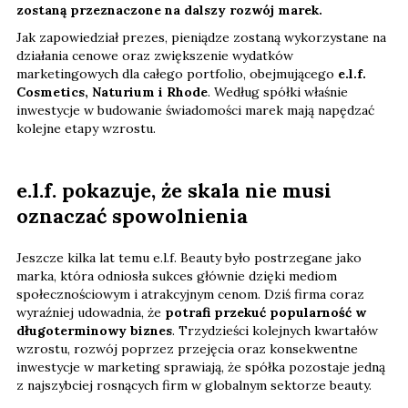
zostaną przeznaczone na dalszy rozwój marek.
Jak zapowiedział prezes, pieniądze zostaną wykorzystane na
działania cenowe oraz zwiększenie wydatków
marketingowych dla całego portfolio, obejmującego
e.l.f.
Cosmetics, Naturium i Rhode
. Według spółki właśnie
inwestycje w budowanie świadomości marek mają napędzać
kolejne etapy wzrostu.
e.l.f. pokazuje, że skala nie musi
oznaczać spowolnienia
Jeszcze kilka lat temu e.l.f. Beauty było postrzegane jako
marka, która odniosła sukces głównie dzięki mediom
społecznościowym i atrakcyjnym cenom. Dziś firma coraz
wyraźniej udowadnia, że
potrafi przekuć popularność w
długoterminowy biznes
. Trzydzieści kolejnych kwartałów
wzrostu, rozwój poprzez przejęcia oraz konsekwentne
inwestycje w marketing sprawiają, że spółka pozostaje jedną
z najszybciej rosnących firm w globalnym sektorze beauty.