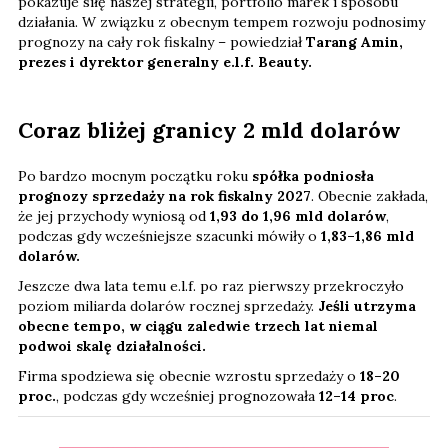
pokazuje siłę naszej strategii, portfolio marek i sposobu
działania. W związku z obecnym tempem rozwoju podnosimy
prognozy na cały rok fiskalny – powiedział
Tarang Amin,
prezes i dyrektor generalny e.l.f. Beauty.
Coraz bliżej granicy 2 mld dolarów
Po bardzo mocnym początku roku
spółka podniosła
prognozy sprzedaży na rok fiskalny 2027
. Obecnie zakłada,
że jej przychody wyniosą od
1,93 do 1,96 mld dolarów
,
podczas gdy wcześniejsze szacunki mówiły o
1,83–1,86 mld
dolarów.
Jeszcze dwa lata temu e.l.f. po raz pierwszy przekroczyło
poziom miliarda dolarów rocznej sprzedaży.
Jeśli utrzyma
obecne tempo, w ciągu zaledwie trzech lat niemal
podwoi skalę działalności.
Firma spodziewa się obecnie wzrostu sprzedaży o
18–20
proc.
, podczas gdy wcześniej prognozowała
12–14 proc
.