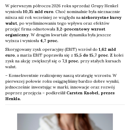
W pierwszym półroczu 2026 roku sprzedaż Grupy Henkel
wyniosła
10,35 mld euro
. Choć nominalnie była nieznacznie
niższa niż rok wcześniej ze względu na
niekorzystne kursy
walut
, po wyeliminowaniu tego wpływu oraz efektów
przejęć firma odnotowała
3,2-procentowy wzrost
organiczny
. W drugim kwartale dynamika była jeszcze
wyższa i wyniosła
4,7 proc.
Skorygowany zysk operacyjny (EBIT) wzrósł do
1,62 mld
euro
, a marża EBIT poprawiła się z
15,5 do 15,7 proc
. Z kolei
zysk na akcję zwiększył się o
7,1
proc.
przy stałych kursach
walut.
– Konsekwentnie realizujemy naszą strategię wzrostu. W
pierwszej połowie roku osiągnęliśmy bardzo dobre wyniki,
jednocześnie inwestując w marki, innowacje oraz rozwój
poprzez przejęcia – podkreślił
Carsten Knobel, prezes
Henkla.