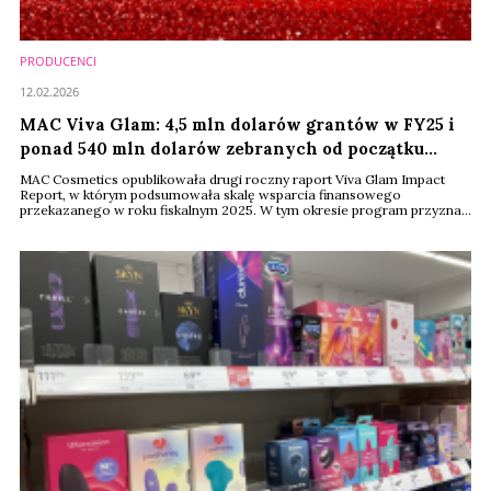
PRODUCENCI
12.02.2026
MAC Viva Glam: 4,5 mln dolarów grantów w FY25 i
ponad 540 mln dolarów zebranych od początku
programu
MAC Cosmetics opublikowała drugi roczny raport Viva Glam Impact
Report, w którym podsumowała skalę wsparcia finansowego
przekazanego w roku fiskalnym 2025. W tym okresie program przyznał
granty o łącznej wartości 4,5 mln dolarów dla 64 organizacji non-profit
działających na rzecz równości środowiskowej, seksualnej, rasowej i
płciowej na całym świecie. Raport pokazuje rosnącą rolę inicjatyw
społecznych finansowanych ...