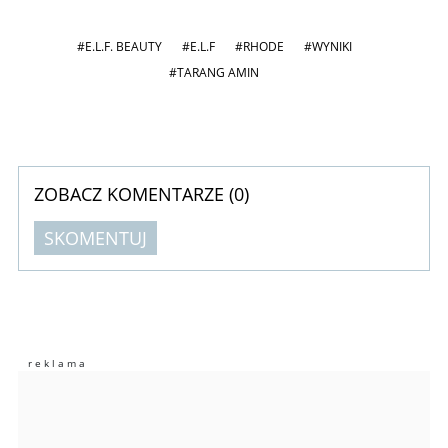
#E.L.F. BEAUTY
#E.L.F
#RHODE
#WYNIKI
#TARANG AMIN
ZOBACZ KOMENTARZE (
0
)
SKOMENTUJ
Komentarze (
0
)
Nie znaleziono komentarzy
Zostaw swoje komentarze
Imię (Wymagane)
Anuluj