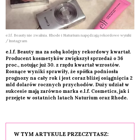
e.l.f. Beauty nie zwalnia. Rhode i Naturium napędzają rekordowe wyniki
Instagram
e.l.f. Beauty ma za sobą kolejny rekordowy kwartał.
Producent kosmetyków zwiększył sprzedaż o 36
proc., notując już 30. z rzędu kwartał wzrostów.
Rosnące wyniki sprawiły, że spółka podniosła
prognozy na cały rok i jest coraz bliżej osiągnięcia 2
mld dolarów rocznych przychodów. Duży udział w
sukcesie mają zarówno marka e.l.f. Cosmetics, jak i
przejęte w ostatnich latach Naturium oraz Rhode.
W TYM ARTYKULE PRZECZYTASZ: