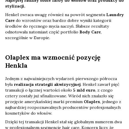
Najlepiej radziły sobie farby do włosów oraz produkty do
stylizacji.
Henkel zwraca uwagę również na powrót segmentu
Laundry
Care
do wzrostów oraz bardzo dobre wyniki kategorii
środków do ręcznego mycia naczyń. Słabsze rezultaty
odnotowała natomiast część portfolio
Body Care
,
szczególnie w Europie.
Olaplex ma wzmocnić pozycję
Henkla
Jednym z najważniejszych wydarzeń pierwszego półrocza
była
realizacja strategii akwizycyjnej
. Henkel zawarł pięć
transakcji o łącznej wartości około
5 mld euro
, z czego
cztery zostały już sfinalizowane. Wśród nich znalazło się
przejęcie amerykańskiej marki premium
Olaplex
, jednego z
najbardziej rozpoznawalnych producentów profesjonalnych
kosmetyków do włosów.
Dzięki tej transakcji Henkel stał się globalnym numerem dwa
w profesjonalnym segmencie hair care. Koncern liczy, że