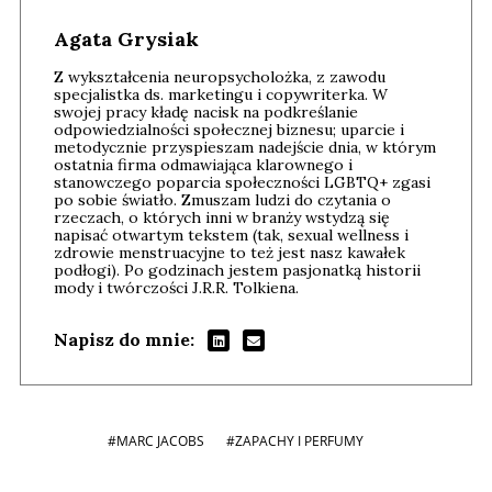
Agata Grysiak
Z wykształcenia neuropsycholożka, z zawodu
specjalistka ds. marketingu i copywriterka. W
swojej pracy kładę nacisk na podkreślanie
odpowiedzialności społecznej biznesu; uparcie i
metodycznie przyspieszam nadejście dnia, w którym
ostatnia firma odmawiająca klarownego i
stanowczego poparcia społeczności LGBTQ+ zgasi
po sobie światło. Zmuszam ludzi do czytania o
rzeczach, o których inni w branży wstydzą się
napisać otwartym tekstem (tak, sexual wellness i
zdrowie menstruacyjne to też jest nasz kawałek
podłogi). Po godzinach jestem pasjonatką historii
mody i twórczości J.R.R. Tolkiena.
Napisz do mnie:
#MARC JACOBS
#ZAPACHY I PERFUMY