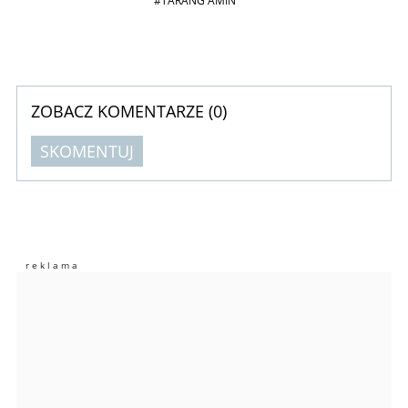
#TARANG AMIN
ZOBACZ KOMENTARZE (
0
)
SKOMENTUJ
Komentarze (
0
)
Nie znaleziono komentarzy
Zostaw swoje komentarze
Imię (Wymagane)
Anuluj
Prześlij komentarz