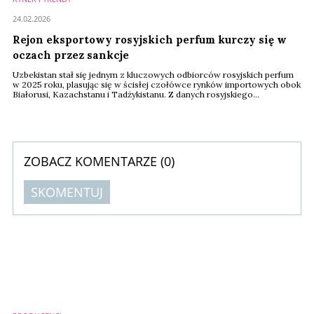
24.02.2026
Rejon eksportowy rosyjskich perfum kurczy się w
oczach przez sankcje
Uzbekistan stał się jednym z kluczowych odbiorców rosyjskich perfum
w 2025 roku, plasując się w ścisłej czołówce rynków importowych obok
Białorusi, Kazachstanu i Tadżykistanu. Z danych rosyjskiego
Ministerstwa Przemysłu i Handlu wynika, że kraj ten odpowiadał za 26,4
proc. całkowitego eksportu perfum z Rosji w analizowanym okresie.
ZOBACZ KOMENTARZE (
0
)
SKOMENTUJ
Komentarze (
0
)
Nie znaleziono komentarzy
Zostaw swoje komentarze
Imię (Wymagane)