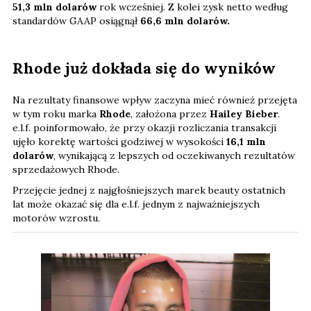
51,3 mln dolarów
rok wcześniej. Z kolei zysk netto według
standardów GAAP osiągnął
66,6 mln dolarów.
Rhode już dokłada się do wyników
Na rezultaty finansowe wpływ zaczyna mieć również przejęta
w tym roku marka
Rhode
, założona przez
Hailey Bieber
.
e.l.f. poinformowało, że przy okazji rozliczania transakcji
ujęło korektę wartości godziwej w wysokości
16,1 mln
dolarów
, wynikającą z lepszych od oczekiwanych rezultatów
sprzedażowych Rhode.
Przejęcie jednej z najgłośniejszych marek beauty ostatnich
lat może okazać się dla e.l.f. jednym z najważniejszych
motorów wzrostu.