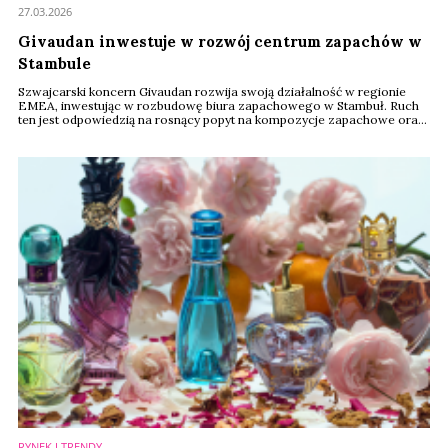
27.03.2026
Givaudan inwestuje w rozwój centrum zapachów w
Stambule
Szwajcarski koncern Givaudan rozwija swoją działalność w regionie
EMEA, inwestując w rozbudowę biura zapachowego w Stambuł. Ruch
ten jest odpowiedzią na rosnący popyt na kompozycje zapachowe oraz
znaczenie Turcji jako jednego z kluczowych rynków wzrostu.
RYNEK I TRENDY