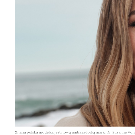
Znana polska modelka jest nową ambasadorką marki Dr. Susanne Vo