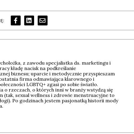
Ę:
holożka, z zawodu specjalistka ds. marketingu i
racy kładę nacisk na podkreślanie
znej biznesu; uparcie i metodycznie przyspieszam
 ostatnia firma odmawiająca klarownego i
łeczności LGBTQ+ zgasi po sobie światło.
 o rzeczach, o których inni w branży wstydzą się
 (tak, sexual wellness i zdrowie menstruacyjne to
łogi). Po godzinach jestem pasjonatką historii mody
a.