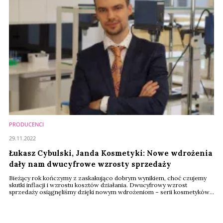
PRODUCENCI
29.11.2022
Łukasz Cybulski, Janda Kosmetyki: Nowe wdrożenia
dały nam dwucyfrowe wzrosty sprzedaży
Bieżący rok kończymy z zaskakująco dobrym wynikiem, choć czujemy
skutki inflacji i wzrostu kosztów działania. Dwucyfrowy wzrost
sprzedaży osiągnęliśmy dzięki nowym wdrożeniom – serii kosmetyków
dermosenolitycznych Janda oraz nowej marce My Clinic – mówi Łukasz
Cybulski, dyrektor operacyjny firmy kosmetycznej Janda.