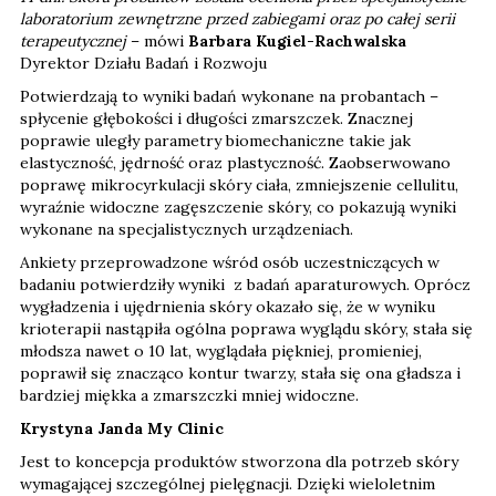
laboratorium zewnętrzne przed zabiegami oraz po całej serii
terapeutycznej
– mówi
Barbara Kugiel-Rachwalska
Dyrektor Działu Badań i Rozwoju
Potwierdzają to wyniki badań wykonane na probantach –
spłycenie głębokości i długości zmarszczek. Znacznej
poprawie uległy parametry biomechaniczne takie jak
elastyczność, jędrność oraz plastyczność. Zaobserwowano
poprawę mikrocyrkulacji skóry ciała, zmniejszenie cellulitu,
wyraźnie widoczne zagęszczenie skóry, co pokazują wyniki
wykonane na specjalistycznych urządzeniach.
Ankiety przeprowadzone wśród osób uczestniczących w
badaniu potwierdziły wyniki z badań aparaturowych. Oprócz
wygładzenia i ujędrnienia skóry okazało się, że w wyniku
krioterapii nastąpiła ogólna poprawa wyglądu skóry, stała się
młodsza nawet o 10 lat, wyglądała piękniej, promieniej,
poprawił się znacząco kontur twarzy, stała się ona gładsza i
bardziej miękka a zmarszczki mniej widoczne.
Krystyna Janda My Clinic
Jest to koncepcja produktów stworzona dla potrzeb skóry
wymagającej szczególnej pielęgnacji. Dzięki wieloletnim