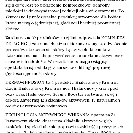
się skóry. Jest to połączenie kompleksowej ochrony
młodości i wielowymiarowej redukcji objawów starzenia. To
skuteczne i profesjonalne produkty, stworzone dla kobiet,
które marzą o jędrniejszej, gładszej i bardziej promiennej
skórze.
Za skuteczność produktów z tej linii odpowiada KOMPLEKS
DE-AGING, jest to mechanizm ukierunkowany na odwrócenie
procesów starzenia się skóry. Łączy wiele kierunków
działania i ma na celu przywrócenie komórkom aktywność z
czasów ich młodości. W rezultacie pomaga osiągnąć
spektakularną redukcję zmarszczek, lifting, poprawę
gęstości i jędrności skóry.
DERMO-INFUSION to 4 produkty: Hialuronowy Krem na
dzień, Hialuronowy Krem na noc, Hialuronowy krem pod
oczy oraz Hialuronowe Serum-Booster na twarz, szyję i
dekolt. Zawierają 12 składników aktywnych, 19 naturalnych
olejów i ekstraktów roślinnych.
TECHNOLOGIA AKTYWNEGO WNIKANIA oparta na 24-
karatowym złocie, dostarcza składniki aktywne w głąb
naskórka i spektakularnie poprawia szybkość i precyzję ich
dotarcia. Zwiększa skuteczność witaminy C aż o 5000 razy.