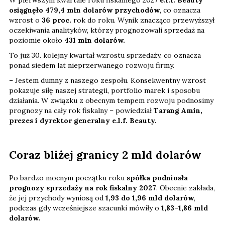
osiągnęło 479,4 mln dolarów przychodów
, co oznacza
wzrost o
36 proc.
rok do roku. Wynik znacząco przewyższył
oczekiwania analityków, którzy prognozowali sprzedaż na
poziomie około
431 mln dolarów.
To już 30. kolejny kwartał wzrostu sprzedaży, co oznacza
ponad siedem lat nieprzerwanego rozwoju firmy.
– Jestem dumny z naszego zespołu. Konsekwentny wzrost
pokazuje siłę naszej strategii, portfolio marek i sposobu
działania. W związku z obecnym tempem rozwoju podnosimy
prognozy na cały rok fiskalny – powiedział
Tarang Amin,
prezes i dyrektor generalny e.l.f. Beauty.
Coraz bliżej granicy 2 mld dolarów
Po bardzo mocnym początku roku
spółka podniosła
prognozy sprzedaży na rok fiskalny 2027
. Obecnie zakłada,
że jej przychody wyniosą od
1,93 do 1,96 mld dolarów
,
podczas gdy wcześniejsze szacunki mówiły o
1,83–1,86 mld
dolarów.