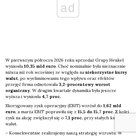
ad
W pierwszym półroczu 2026 roku sprzedaż Grupy Henkel
wyniosła
10,35 mld euro
. Choć nominalnie była nieznacznie
niższa niż rok wcześniej ze względu na
niekorzystne kursy
walut
, po wyeliminowaniu tego wpływu oraz efektów
przejęć firma odnotowała
3,2-procentowy wzrost
organiczny
. W drugim kwartale dynamika była jeszcze
wyższa i wyniosła
4,7 proc.
Skorygowany zysk operacyjny (EBIT) wzrósł do
1,62 mld
euro
, a marża EBIT poprawiła się z
15,5 do 15,7 proc
. Z kolei
zysk na akcję zwiększył się o
7,1
proc.
przy stałych kursach
walut.
– Konsekwentnie realizujemy naszą strategię wzrostu. W