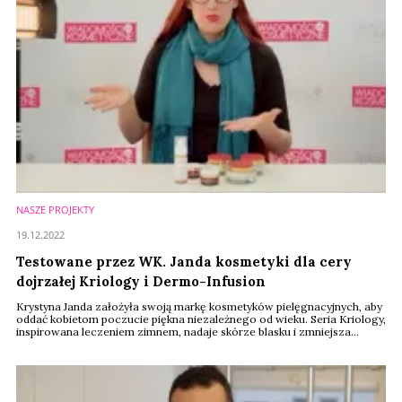
NASZE PROJEKTY
19.12.2022
Testowane przez WK. Janda kosmetyki dla cery
dojrzałej Kriology i Dermo-Infusion
Krystyna Janda założyła swoją markę kosmetyków pielęgnacyjnych, aby
oddać kobietom poczucie piękna niezależnego od wieku. Seria Kriology,
inspirowana leczeniem zimnem, nadaje skórze blasku i zmniejsza
widoczność zmarszczek, a sparowana z kosmetykami z linii Dermo-
Infusion działa jeszcze intensywniej.