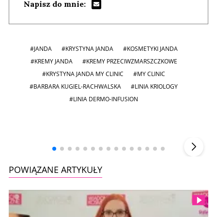
Napisz do mnie:
#JANDA
#KRYSTYNA JANDA
#KOSMETYKI JANDA
#KREMY JANDA
#KREMY PRZECIWZMARSZCZKOWE
#KRYSTYNA JANDA MY CLINIC
#MY CLINIC
#BARBARA KUGIEL-RACHWALSKA
#LINIA KRIOLOGY
#LINIA DERMO-INFUSION
Andrzej i Marta Sterniccy
Marta i
▶
POWIĄZANE ARTYKUŁY