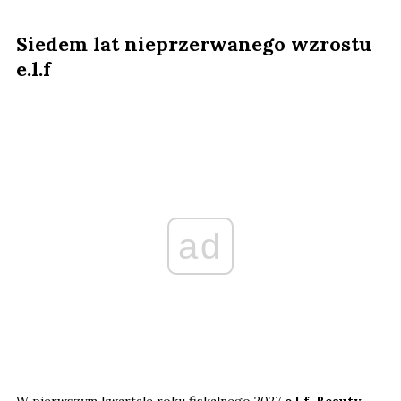
Siedem lat nieprzerwanego wzrostu
e.l.f
ad
W pierwszym kwartale roku fiskalnego 2027
e.l.f. Beauty