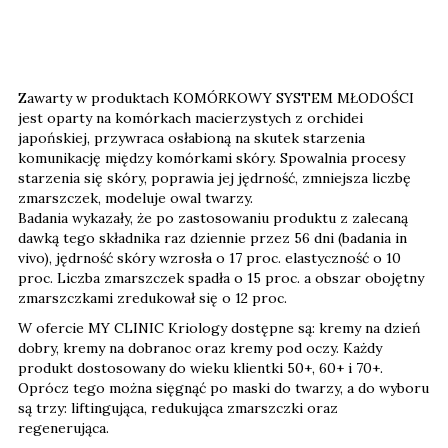
Zawarty w produktach KOMÓRKOWY SYSTEM MŁODOŚCI
jest oparty na komórkach macierzystych z orchidei
japońskiej, przywraca osłabioną na skutek starzenia
komunikację między komórkami skóry. Spowalnia procesy
starzenia się skóry, poprawia jej jędrność, zmniejsza liczbę
zmarszczek, modeluje owal twarzy.
Badania wykazały, że po zastosowaniu produktu z zalecaną
dawką tego składnika raz dziennie przez 56 dni (badania in
vivo), jędrność skóry wzrosła o 17 proc. elastyczność o 10
proc. Liczba zmarszczek spadła o 15 proc. a obszar obojętny
zmarszczkami zredukował się o 12 proc.
W ofercie MY CLINIC Kriology dostępne są: kremy na dzień
dobry, kremy na dobranoc oraz kremy pod oczy. Każdy
produkt dostosowany do wieku klientki 50+, 60+ i 70+.
Oprócz tego można sięgnąć po maski do twarzy, a do wyboru
są trzy: liftingująca, redukująca zmarszczki oraz
regenerująca.