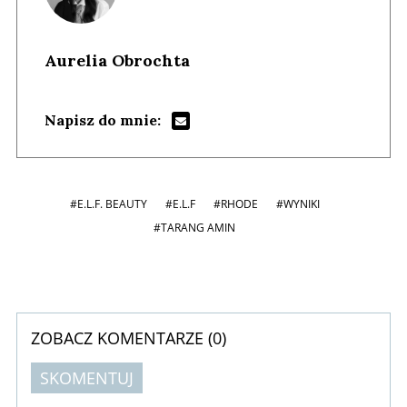
Aurelia Obrochta
Napisz do mnie:
#E.L.F. BEAUTY
#E.L.F
#RHODE
#WYNIKI
#TARANG AMIN
ZOBACZ KOMENTARZE (
0
)
SKOMENTUJ