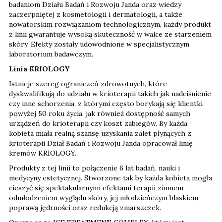
badaniom Działu Badań i Rozwoju Janda oraz wiedzy
zaczerpniętej z kosmetologii i dermatologii, a także
nowatorskim rozwiązaniom technologicznym, każdy produkt
z linii gwarantuje wysoką skuteczność w walce ze starzeniem
skóry. Efekty zostały udowodnione w specjalistycznym
laboratorium badawczym.
Linia KRIOLOGY
Istnieje szereg ograniczeń zdrowotnych, które
dyskwalifikują do udziału w krioterapii takich jak nadciśnienie
czy inne schorzenia, z którymi często borykają się klientki
powyżej 50 roku życia, jak również dostępność samych
urządzeń do krioterapii czy koszt zabiegów. By każda
kobieta miała realną szansę uzyskania zalet płynących z
krioterapii Dział Badań i Rozwoju Janda opracował linię
kremów KRIOLOGY.
Produkty z tej linii to połączenie 6 lat badań, nauki i
medycyny estetycznej. Stworzone tak by każda kobieta mogła
cieszyć się spektakularnymi efektami terapii zimnem -
odmłodzeniem wyglądu skóry, jej młodzieńczym blaskiem,
poprawą jędrności oraz redukcją zmarszczek.