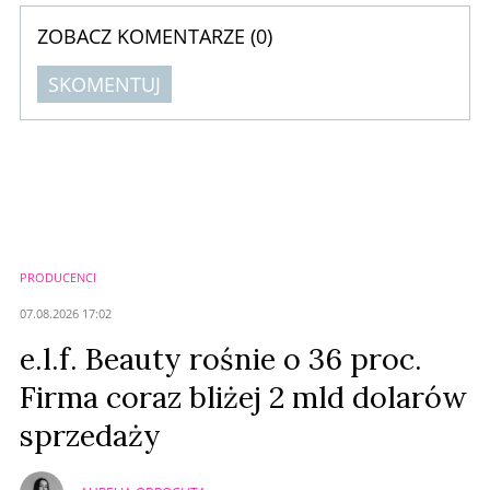
ZOBACZ KOMENTARZE (
0
)
SKOMENTUJ
Komentarze (
0
)
Nie znaleziono komentarzy
Zostaw swoje komentarze
Imię (Wymagane)
PRODUCENCI
Anuluj
07.08.2026 17:02
Prześlij komentarz
e.l.f. Beauty rośnie o 36 proc.
Firma coraz bliżej 2 mld dolarów
sprzedaży