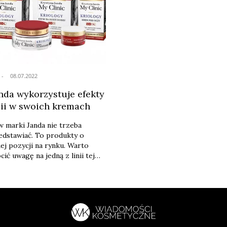
08.07.2022
nda wykorzystuje efekty
pii w swoich kremach
 marki Janda nie trzeba
dstawiać. To produkty o
j pozycji na rynku. Warto
ić uwagę na jedną z linii tej
rki kosmetycznej, która oferuje
rzeciwzmarszczkowe bazujące
ości krioterapii oraz
 procesy starzenia się skóry.
nii Krystyna Janda My Clinic,
 dwie gamy produktów: Linia
oraz Linia DERMO-INFUSION.