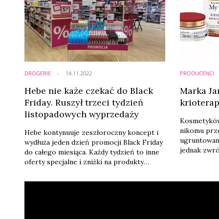
DROGERIE
14.11.2022
PRODUCENCI
Hebe nie każe czekać do Black
Marka Ja
Friday. Ruszył trzeci tydzień
kriotera
listopadowych wyprzedaży
Kosmetyków
nikomu prze
Hebe kontynuuje zeszłoroczny koncept i
ugruntowane
wydłuża jeden dzień promocji Black Friday
jednak zwróc
do całego miesiąca. Każdy tydzień to inne
polskiej ma
oferty specjalne i zniżki na produkty
produkty p
sięgające nawet 60 proc.
na skuteczn
odwracające
W ramach li
dostępne są
KRIOLOGY 