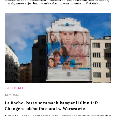
marek, innowacje i budowanie relacji z konsumentami. Ostatnie
tygodnie przyniosły szereg istotnych zmian personalnych w firmach
związanych z segmentem beauty, wellness i zdrowia. Nowe stanowiska
objęli menedżerowie związani m.in. z Sephorą, La Roche-Posay, Seed
czy Ipsy.
PRODUCENCI
14.02.2024
La Roche-Posay w ramach kampanii Skin Life-
Changers odsłoniło mural w Warszawie
Marka La Roche-Posay odsłoniła w Warszawie przy ulicy Jaworzyńskiej