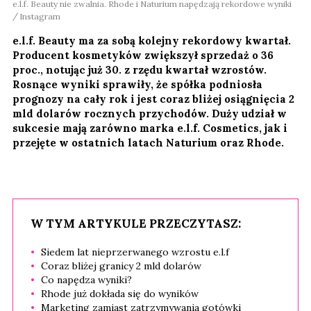
e.l.f. Beauty nie zwalnia. Rhode i Naturium napędzają rekordowe wyniki
Instagram
e.l.f. Beauty ma za sobą kolejny rekordowy kwartał.
Producent kosmetyków zwiększył sprzedaż o 36
proc., notując już 30. z rzędu kwartał wzrostów.
Rosnące wyniki sprawiły, że spółka podniosła
prognozy na cały rok i jest coraz bliżej osiągnięcia 2
mld dolarów rocznych przychodów. Duży udział w
sukcesie mają zarówno marka e.l.f. Cosmetics, jak i
przejęte w ostatnich latach Naturium oraz Rhode.
W TYM ARTYKULE PRZECZYTASZ:
Siedem lat nieprzerwanego wzrostu e.l.f
Coraz bliżej granicy 2 mld dolarów
Co napędza wyniki?
Rhode już dokłada się do wyników
Marketing zamiast zatrzymywania gotówki