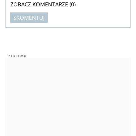
ZOBACZ KOMENTARZE (
0
)
SKOMENTUJ
Komentarze (
0
)
Nie znaleziono komentarzy
Zostaw swoje komentarze
Imię (Wymagane)
Anuluj
Prześlij komentarz