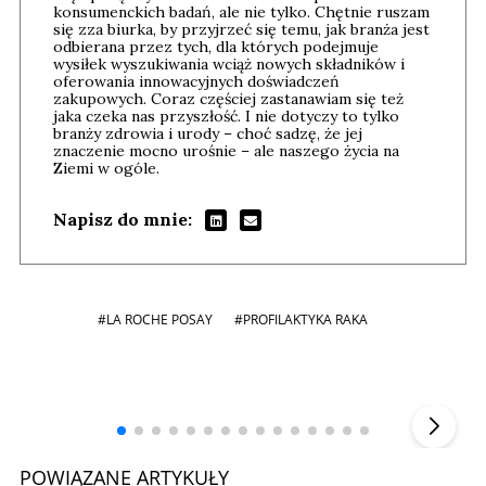
konsumenckich badań, ale nie tylko. Chętnie ruszam
się zza biurka, by przyjrzeć się temu, jak branża jest
odbierana przez tych, dla których podejmuje
wysiłek wyszukiwania wciąż nowych składników i
oferowania innowacyjnych doświadczeń
zakupowych. Coraz częściej zastanawiam się też
jaka czeka nas przyszłość. I nie dotyczy to tylko
branży zdrowia i urody – choć sadzę, że jej
znaczenie mocno urośnie – ale naszego życia na
Ziemi w ogóle.
Napisz do mnie:
#LA ROCHE POSAY
#PROFILAKTYKA RAKA
Andrzej i Marta Sterniccy
Marta i
▶
POWIĄZANE ARTYKUŁY