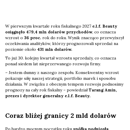
W pierwszym kwartale roku fiskalnego 2027
e.l.f. Beauty
osiągnęło 479,4 mln dolarów przychodów
, co oznacza
wzrost o
36 proc.
rok do roku. Wynik znacząco przewyższył
oczekiwania analityków, którzy prognozowali sprzedaż na
poziomie około
431 mln dolarów.
To już 30. kolejny kwartał wzrostu sprzedaży, co oznacza
ponad siedem lat nieprzerwanego rozwoju firmy.
– Jestem dumny z naszego zespołu. Konsekwentny wzrost
pokazuje siłę naszej strategii, portfolio marek i sposobu
działania. W związku z obecnym tempem rozwoju podnosimy
prognozy na cały rok fiskalny – powiedział
Tarang Amin,
prezes i dyrektor generalny e.l.f. Beauty.
Coraz bliżej granicy 2 mld dolarów
Po bardzo mocnym początku roku
spółka podniosła