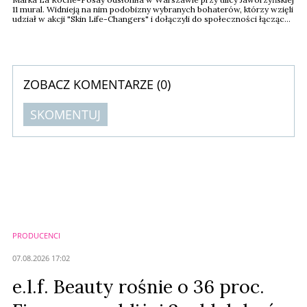
11 mural. Widnieją na nim podobizny wybranych bohaterów, którzy wzięli
udział w akcji "Skin Life-Changers" i dołączyli do społeczności łączącej
osoby zmagające się na co dzień z problemami skóry. Nocą, dzięki
podświetleniu, łączy on postaci z neonowymi zarysami kosmetyków.
Mural można oglądać do 3 marca.
ZOBACZ KOMENTARZE (
0
)
SKOMENTUJ
Komentarze (
0
)
Nie znaleziono komentarzy
Zostaw swoje komentarze
Imię (Wymagane)
PRODUCENCI
Anuluj
07.08.2026 17:02
Prześlij komentarz
e.l.f. Beauty rośnie o 36 proc.