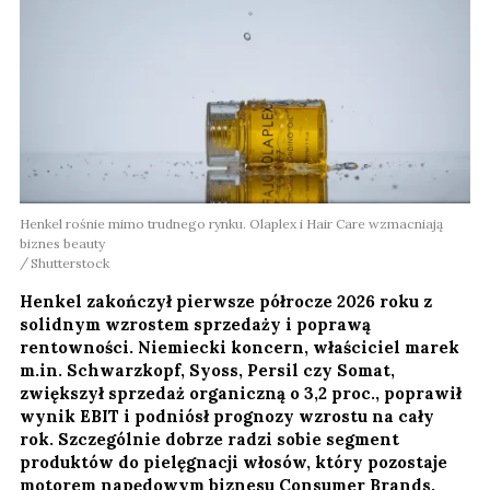
Henkel rośnie mimo trudnego rynku. Olaplex i Hair Care wzmacniają
biznes beauty
Shutterstock
Henkel zakończył pierwsze półrocze 2026 roku z
solidnym wzrostem sprzedaży i poprawą
rentowności. Niemiecki koncern, właściciel marek
m.in. Schwarzkopf, Syoss, Persil czy Somat,
zwiększył sprzedaż organiczną o 3,2 proc., poprawił
wynik EBIT i podniósł prognozy wzrostu na cały
rok. Szczególnie dobrze radzi sobie segment
produktów do pielęgnacji włosów, który pozostaje
motorem napędowym biznesu Consumer Brands.