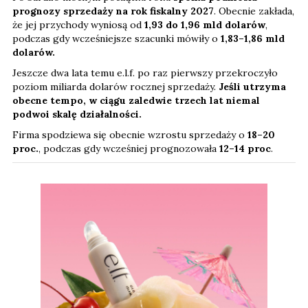
prognozy sprzedaży na rok fiskalny 2027
. Obecnie zakłada,
że jej przychody wyniosą od
1,93 do 1,96 mld dolarów
,
podczas gdy wcześniejsze szacunki mówiły o
1,83–1,86 mld
dolarów.
Jeszcze dwa lata temu e.l.f. po raz pierwszy przekroczyło
poziom miliarda dolarów rocznej sprzedaży.
Jeśli utrzyma
obecne tempo, w ciągu zaledwie trzech lat niemal
podwoi skalę działalności.
Firma spodziewa się obecnie wzrostu sprzedaży o
18–20
proc.
, podczas gdy wcześniej prognozowała
12–14 proc
.