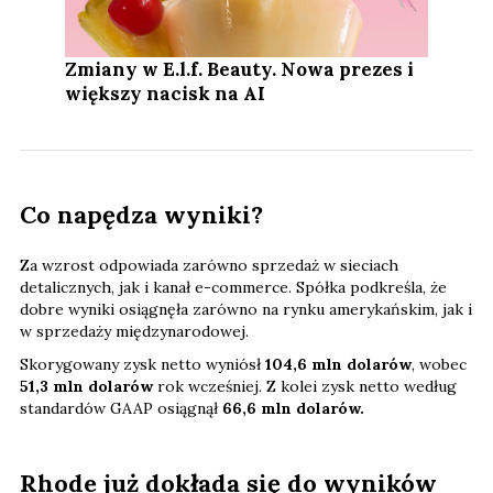
Zmiany w E.l.f. Beauty. Nowa prezes i
większy nacisk na AI
Co napędza wyniki?
Za wzrost odpowiada zarówno sprzedaż w sieciach
detalicznych, jak i kanał e-commerce. Spółka podkreśla, że
dobre wyniki osiągnęła zarówno na rynku amerykańskim, jak i
w sprzedaży międzynarodowej.
Skorygowany zysk netto wyniósł
104,6 mln dolarów
, wobec
51,3 mln dolarów
rok wcześniej. Z kolei zysk netto według
standardów GAAP osiągnął
66,6 mln dolarów.
Rhode już dokłada się do wyników