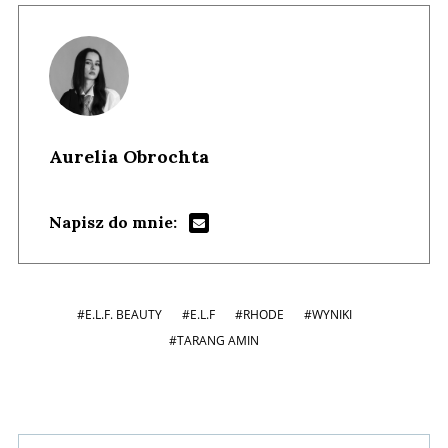
Aurelia Obrochta
Napisz do mnie:
#E.L.F. BEAUTY
#E.L.F
#RHODE
#WYNIKI
#TARANG AMIN