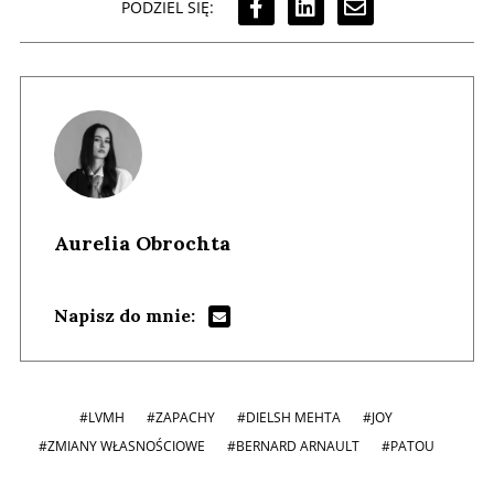
PODZIEL SIĘ:
Aurelia Obrochta
Napisz do mnie:
#LVMH
#ZAPACHY
#DIELSH MEHTA
#JOY
#ZMIANY WŁASNOŚCIOWE
#BERNARD ARNAULT
#PATOU