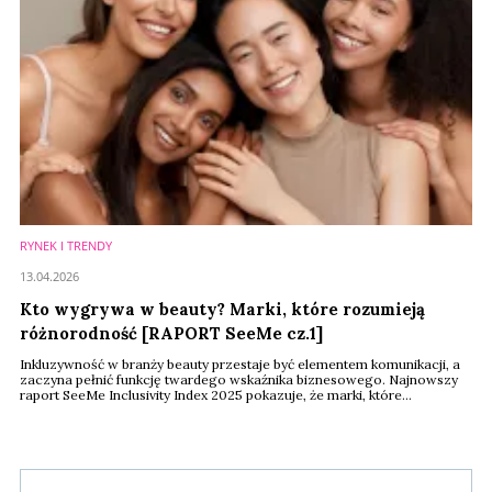
RYNEK I TRENDY
13.04.2026
Kto wygrywa w beauty? Marki, które rozumieją
różnorodność [RAPORT SeeMe cz.1]
Inkluzywność w branży beauty przestaje być elementem komunikacji, a
zaczyna pełnić funkcję twardego wskaźnika biznesowego. Najnowszy
raport SeeMe Inclusivity Index 2025 pokazuje, że marki, które
konsekwentnie budują swoją ofertę i wizerunek wokół różnorodności,
rozwijają się szybciej niż ich konkurenci.