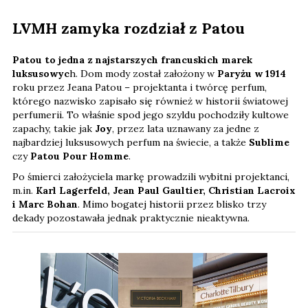
LVMH zamyka rozdział z Patou
Patou to jedna z najstarszych francuskich marek
luksusowyc
h. Dom mody został założony w
Paryżu w 1914
roku przez Jeana Patou – projektanta i twórcę perfum,
którego nazwisko zapisało się również w historii światowej
perfumerii. To właśnie spod jego szyldu pochodziły kultowe
zapachy, takie jak
Joy
, przez lata uznawany za jedne z
najbardziej luksusowych perfum na świecie, a także
Sublime
czy
Patou Pour Homme
.
Po śmierci założyciela markę prowadzili wybitni projektanci,
m.in.
Karl Lagerfeld, Jean Paul Gaultier, Christian Lacroix
i Marc Bohan
. Mimo bogatej historii przez blisko trzy
dekady pozostawała jednak praktycznie nieaktywna.