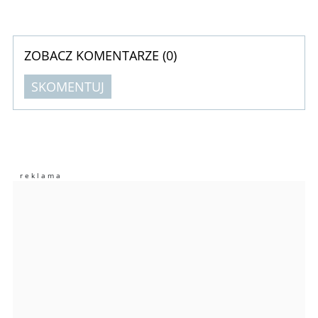
ZOBACZ KOMENTARZE (
0
)
SKOMENTUJ
Komentarze (
0
)
Nie znaleziono komentarzy
Zostaw swoje komentarze
Imię (Wymagane)
Anuluj
Prześlij komentarz