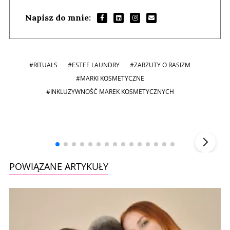
Napisz do mnie:
#RITUALS
#ESTEE LAUNDRY
#ZARZUTY O RASIZM
#MARKI KOSMETYCZNE
#INKLUZYWNOŚĆ MAREK KOSMETYCZNYCH
Andrzej i Marta Sterniccy
Marta i
▶
POWIĄZANE ARTYKUŁY