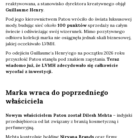
reaktywowana, a stanowisko dyrektora kreatywnego objął
Guillaume Henry
.
Pod jego kierownictwem Patou wróciło do świata luksusowej
mody, budując sieć około
100 punktów
sprzedaży na całym
świecie i odświeżając swój wizerunek. Mimo pozytywnego
odbioru kolekcji marka nie osiągnęła jednak skali biznesowej,
jakiej oczekiwało LVMH.
Po odejściu Guillaume‘a Henry‘ego na początku 2026 roku
przyszłość Patou stanęła pod znakiem zapytania.
Teraz
wiadomo już, że LVMH zdecydowało się całkowicie
wycofać z inwestycji.
Marka wraca do poprzedniego
właściciela
Nowym właścicielem Patou został Dilesh Mehta
– indyjski
przedsiębiorca od lat związany z branżą kosmetyczną i
perfumeryjną.
Mehta kontroluje holding
Nirvana Brands
oraz firmy