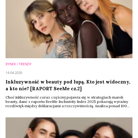
RYNEK I TRENDY
14.04.2026
Inkluzywność w beauty pod lupą. Kto jest widoczny,
a kto nie? [RAPORT SeeMe cz.2]
Choć inkluzywność coraz częściej pojawia się w strategiach marek
beauty, dane z raportu SeeMe Inclusivity Index 2025 pokazują wyraźny
rozdźwięk między deklaracjami a rzeczywistością. Analiza ponad 100
brandów ujawnia, że branża wciąż operuje w ramach ograniczonego
modelu reprezentacji – szczególnie w obszarze wieku, koloru skóry i
tożsamości płciowej.