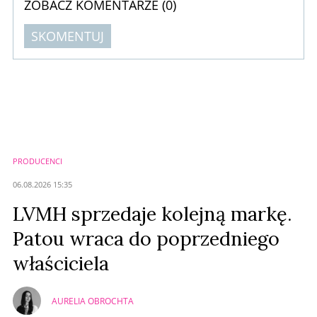
ZOBACZ KOMENTARZE (
0
)
SKOMENTUJ
Komentarze (
0
)
Nie znaleziono komentarzy
Zostaw swoje komentarze
Imię (Wymagane)
PRODUCENCI
Anuluj
06.08.2026 15:35
Prześlij komentarz
LVMH sprzedaje kolejną markę.
Patou wraca do poprzedniego
właściciela
AURELIA OBROCHTA